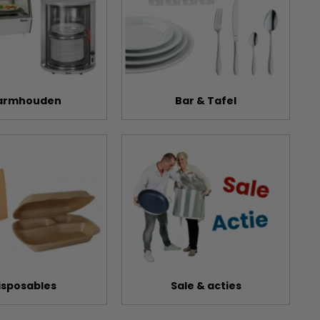
rmhouden
Bar & Tafel
isposables
Sale & acties