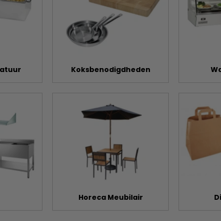
atuur
Koksbenodigdheden
Wa
Horeca Meubilair
D