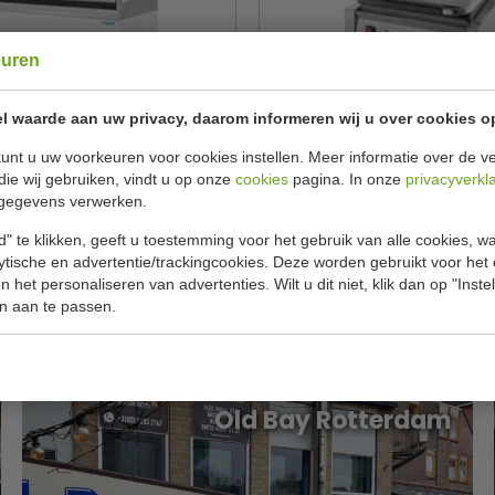
euren
l waarde aan uw privacy, daarom informeren wij u over cookies o
trine | geforceerd | B128 x D73 x
Contactgrill | 2,5kW. | geribbelde
H128 cm | 6 bakken
x D31 x H20 cm
unt u uw voorkeuren voor cookies instellen. Meer informatie over de ve
die wij gebruiken, vindt u op onze
cookies
pagina. In onze
privacyverkl
Polar
Buffalo
UA058
CU608
gegevens verwerken.
€ 2829,00
€ 287,0
3626,99
€ 325,99
" te klikken, geeft u toestemming voor het gebruik van alle cookies, 
lytische en advertentie/trackingcookies. Deze worden gebruikt voor het
Bekijken
Bekijken
 het personaliseren van advertenties. Wilt u dit niet, klik dan op "Inst
n aan te passen.
Onze klanten
Old Bay Rotterdam