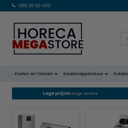
088 26 00 400
Koelen en Vriezen
Keukenapparatuur
Koksb
Lage prijzen
Hoge service