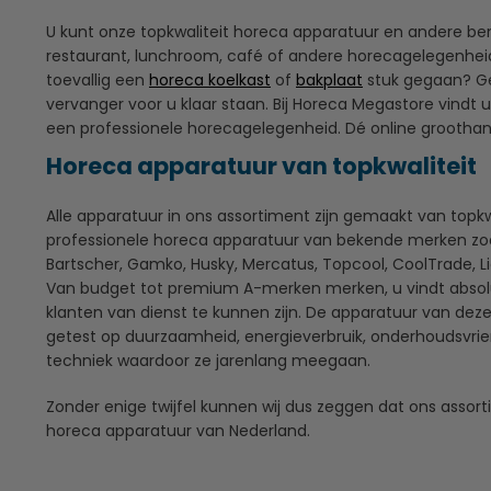
U kunt onze topkwaliteit horeca apparatuur en andere b
restaurant, lunchroom, café of andere horecagelegenheid
toevallig een
horeca koelkast
of
bakplaat
stuk gegaan? Ge
vervanger voor u klaar staan. Bij Horeca Megastore vindt u
een professionele horecagelegenheid. Dé online groothan
Horeca apparatuur van topkwaliteit
Alle apparatuur in ons assortiment zijn gemaakt van topkwa
professionele horeca apparatuur van bekende merken zoal
Bartscher, Gamko, Husky, Mercatus, Topcool, CoolTrade, L
Van budget tot premium A-merken merken, u vindt absol
klanten van dienst te kunnen zijn. De apparatuur van de
getest op duurzaamheid, energieverbruik, onderhoudsvrien
techniek waardoor ze jarenlang meegaan.
Zonder enige twijfel kunnen wij dus zeggen dat ons assor
horeca apparatuur van Nederland.