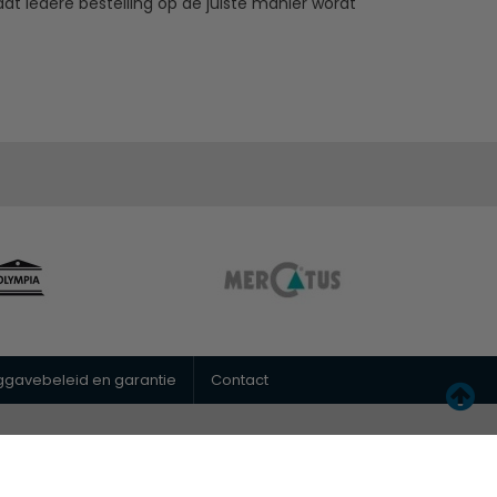
t iedere bestelling op de juiste manier wordt
uggavebeleid en garantie
Contact