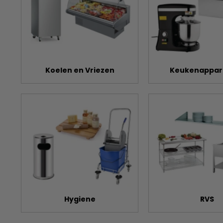
Koelen en Vriezen
Keukenappar
Hygiene
RVS