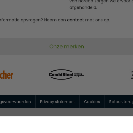
van horeca zorgen we ervoor da
afgehandeld.
r informatie opvragen? Neem dan
contact
met ons op.
Onze merken
ngsvoorwaarden
Privacy statement
Cookies
Retour, ter
@horeca-megastore.nl