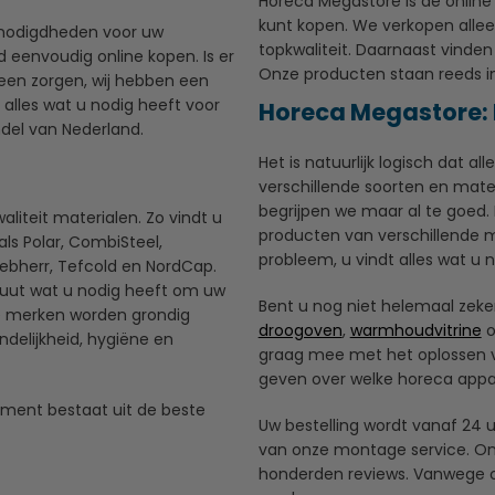
Horeca Megastore is dé onlin
kunt kopen. We verkopen alle
enodigdheden voor uw
topkwaliteit. Daarnaast vinden
 eenvoudig online kopen. Is er
Onze producten staan reeds in
en zorgen, wij hebben een
 alles wat u nodig heeft voor
Horeca Megastore: 
del van Nederland.
Het is natuurlijk logisch dat al
verschillende soorten en mate
begrijpen we maar al te goed.
liteit materialen. Zo vindt u
producten van verschillende m
s Polar, CombiSteel,
probleem, u vindt alles wat u n
iebherr, Tefcold en NordCap.
uut wat u nodig heeft om uw
Bent u nog niet helemaal zeker
ze merken worden grondig
droogoven
,
warmhoudvitrine
o
delijkheid, hygiëne en
graag mee met het oplossen 
geven over welke horeca appar
timent bestaat uit de beste
Uw bestelling wordt vanaf 24 u
van onze montage service. On
honderden reviews. Vanwege o