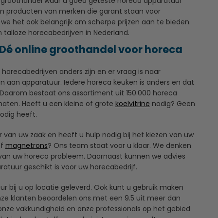
e groothandel waar u goed geteste horeca apparatuur
en producten van merken die garant staan voor
 we het ook belangrijk om scherpe prijzen aan te bieden.
 talloze horecabedrijven in Nederland.
Dé online groothandel voor horeca
le horecabedrijven anders zijn en er vraag is naar
n aan apparatuur. Iedere horeca keuken is anders en dat
 Daarom bestaat ons assortiment uit 150.000 horeca
aten. Heeft u een kleine of grote
koelvitrine
nodig? Geen
odig heeft.
 van uw zaak en heeft u hulp nodig bij het kiezen van uw
f
magnetrons
? Ons team staat voor u klaar. We denken
van uw horeca probleem. Daarnaast kunnen we advies
atuur geschikt is voor uw horecabedrijf.
ur bij u op locatie geleverd. Ook kunt u gebruik maken
ze klanten beoordelen ons met een 9.5 uit meer dan
nze vakkundigheid en onze professionals op het gebied