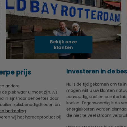
Bekijk onze
klanten
Investeren in de be
rpe prijs
Nu is de tijd gekomen om te i
 en andere
mogen wilt u uw klanten natuurl
e plek waar u moet zijn. Als
eenvoudig, snel en comforta
nd in zijn/haar behoeftes door
koelen. Tegenwoordig is de v
ubilair, koksbenodigdheden en
energiekosten worden alsmaar 
ca barkoeling
,
die niet te veel stroom verbrui
veren wij het horecaproduct bij