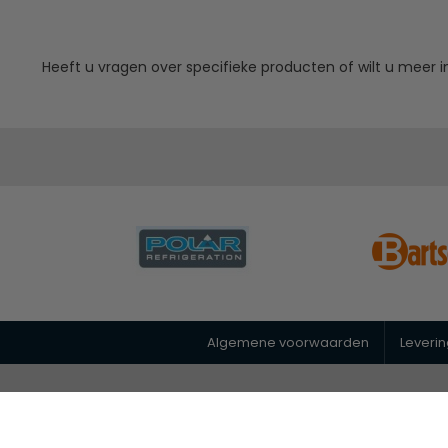
Heeft u vragen over specifieke producten of wilt u mee
Algemene voorwaarden
Leveri
© 2026 Horeca Megastore
|
088 26 00 400
|
info