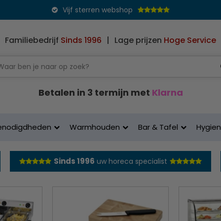
Vijf sterren webshop
Familiebedrijf
Sinds 1996
|
Lage prijzen
Hoge Service
Betalen in 3 termijn met
Klarna
enodigdheden
Warmhouden
Bar & Tafel
Hygie
Sinds 1996
uw horeca specialist