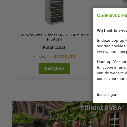
Cookievoork
Wij hechten vee
Wijnkoelkast | 2 zones | RVS | B60 x D62 x
Schepijsvi
H158 cm
In deze pop-up k
soorten cookies 
Polar
GM628
we uw persoons
€ 1218,00
€ 1560,99
€ 
Door op "Akkoord
functionele, ana
Bekijken
van de website en
cookievoorkeure
Instellingen
Stillant BVBA