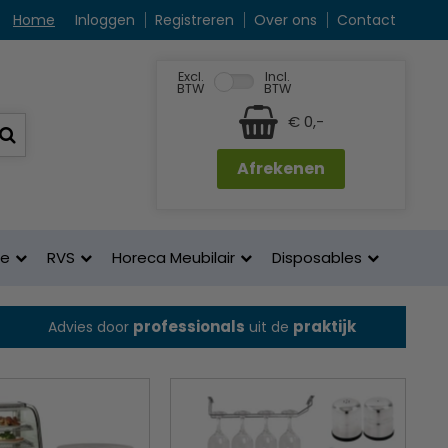
Home
Inloggen
Registreren
Over ons
Contact
Excl.
Incl.
BTW
BTW
€ 0,-
Afrekenen
ne
RVS
Horeca Meubilair
Disposables
professionals
praktijk
Advies door
uit de