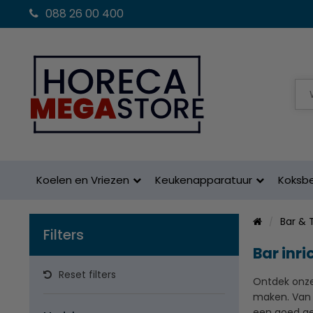
088 26 00 400
Koelen en Vriezen
Keukenapparatuur
Koksb
Bar & 
Filters
Bar inri
Reset filters
Ontdek onze 
maken. Van g
een goed ge