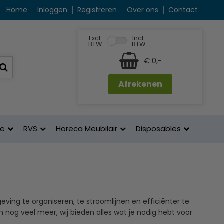
Home
Inloggen
Registreren
Over ons
Contact
Excl.
Incl.
BTW
BTW
€ 0,-
Afrekenen
ne
RVS
Horeca Meubilair
Disposables
ving te organiseren, te stroomlijnen en efficiënter te
 nog veel meer, wij bieden alles wat je nodig hebt voor