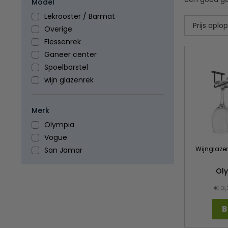
Model
Lekrooster / Barmat
Overige
Flessenrek
Ganeer center
Spoelborstel
wijn glazenrek
Merk
Olympia
Vogue
Wijnglazen
San Jamar
Ol
€ 3,
B