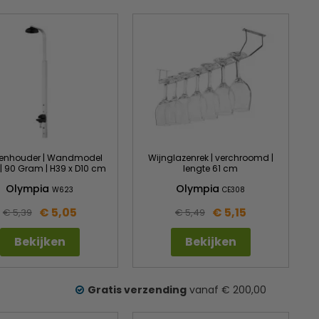
senhouder | Wandmodel
Wijnglazenrek | verchroomd |
ltr | 90 Gram | H39 x D10 cm
lengte 61 cm
Olympia
Olympia
W623
CE308
€ 5,05
€ 5,15
€ 5,39
€ 5,49
Bekijken
Bekijken
Gratis verzending
vanaf € 200,00