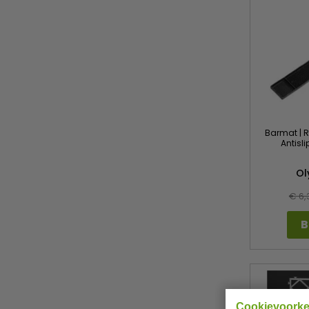
Barmat | R
Antisl
Ol
€ 6,
B
Cookievoork