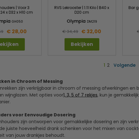
houders | Voor 3
RVS Lekrooster | 1.11 Kilo | B40 x
Bar g
 B24 x D32 x H10 cm
D20 cm
ympia
Olympia
GH050
DM219
€ 28,00
€ 32,00
59
€ 34,49
ekijken
Bekijken
1
2
Volgende
kken in Chroom of Messing
nrekken zijn verkrijgbaar in chroom of messing afwerkingen en bi
n wijnglazen. Met opties voor
1, 3, 5 of 7 rekjes
, kun je gemakkeli
nier.
ders voor Eenvoudige Dosering
houders zijn ontworpen voor gemakkelijke dosering en zijn verkrij
e juiste hoeveelheid drank schenken voor het mixen van cocktail
eit van jouw drankjes behoudt.