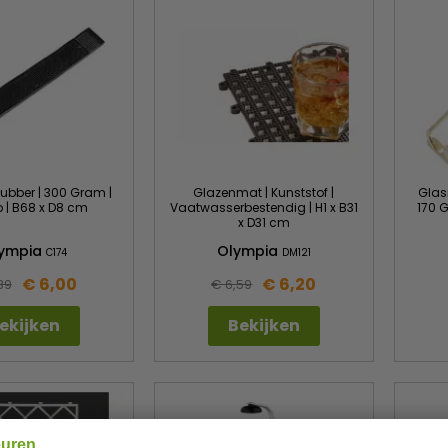
ubber | 300 Gram |
Glazenmat | Kunststof |
Glasr
ip | B68 x D8 cm
Vaatwasserbestendig | H1 x B31
170 G
x D31 cm
ympia
Olympia
C174
DM121
€ 6,00
€ 6,20
39
€ 6,59
ekijken
Bekijken
euren