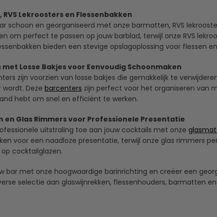
 RVS Lekroosters en Flessenbakken
ar schoon en georganiseerd met onze barmatten, RVS lekroosters
n om perfect te passen op jouw barblad, terwijl onze RVS lekroo
essenbakken bieden een stevige opslagoplossing voor flessen en b
 met Losse Bakjes voor Eenvoudig Schoonmaken
ers zijn voorzien van losse bakjes die gemakkelijk te verwijdere
 wordt. Deze
barcenters
zijn perfect voor het organiseren van 
 hand hebt om snel en efficiënt te werken.
 en Glas Rimmers voor Professionele Presentatie
ofessionele uitstraling toe aan jouw cocktails met onze
glasmat
ikken voor een naadloze presentatie, terwijl onze glas rimmers p
op cocktailglazen.
w bar met onze hoogwaardige barinrichting en creëer een georg
erse selectie aan glaswijnrekken, flessenhouders, barmatten en