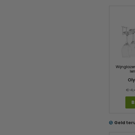
Wijnglazen
le
Ol
€ 4,
B
Geld ter