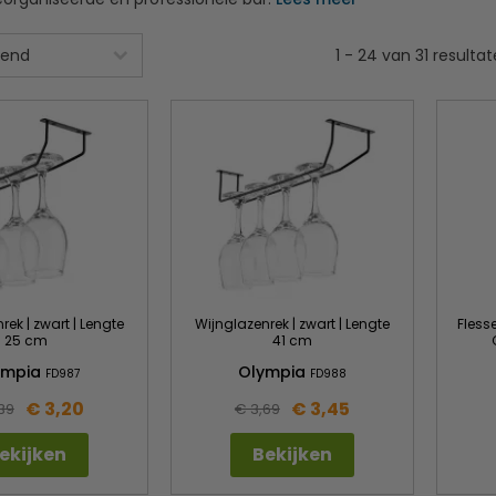
1
-
24
van
31
resulta
rek | zwart | Lengte
Wijnglazenrek | zwart | Lengte
Flesse
25 cm
41 cm
ympia
Olympia
FD987
FD988
€ 3,20
€ 3,45
39
€ 3,69
ekijken
Bekijken