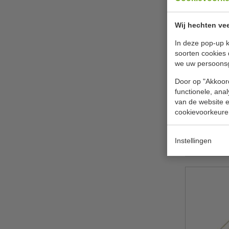
Wij hechten vee
In deze pop-up k
soorten cookies 
we uw persoons
Glazenma
Kunststof 
Door op "Akkoord
functionele, ana
V
van de website en
cookievoorkeure
€ 8,
B
Instellingen