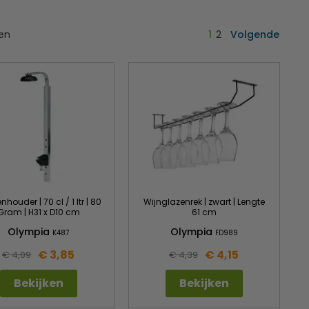
ten
1
2
Volgende
nhouder | 70 cl / 1 ltr | 80
Wijnglazenrek | zwart | Lengte
Gram | H31 x D10 cm
61 cm
Olympia
Olympia
K487
FD989
€ 3,85
€ 4,15
€ 4,09
€ 4,39
Bekijken
Bekijken