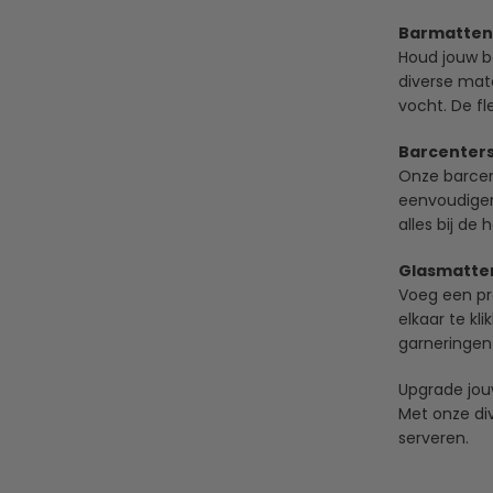
Barmatten,
Houd jouw b
diverse mate
vocht. De fl
Barcenters
Onze barcent
eenvoudiger
alles bij de
Glasmatten
Voeg een pr
elkaar te kl
garneringen 
Upgrade jou
Met onze div
serveren.