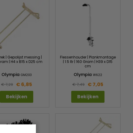
ek | Gepolijst messing |
Flessenhouder | Plankmontage
ram | H4 x B15 x D25 cm
| 1.5 ltr | 160 Gram | H39 x D15
cm
Olympia
Olympia
GM203
W622
€ 6,85
€ 7,05
€ 7,29
€ 7,49
Bekijken
Bekijken