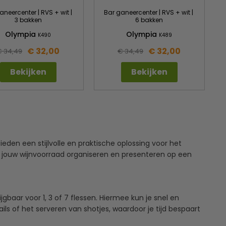
aneercenter | RVS + wit |
Bar ganeercenter | RVS + wit |
3 bakken
6 bakken
Olympia
Olympia
K490
K489
€ 32,00
€ 32,00
€ 34,49
€ 34,49
Bekijken
Bekijken
eden een stijlvolle en praktische oplossing voor het
jk jouw wijnvoorraad organiseren en presenteren op een
gbaar voor 1, 3 of 7 flessen. Hiermee kun je snel en
s of het serveren van shotjes, waardoor je tijd bespaart