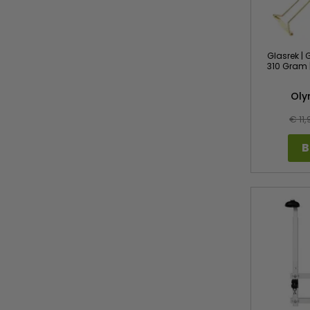
Glasrek | 
310 Gram |
Ol
€ 11,
B