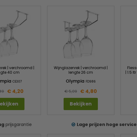
rek | verchroomd |
Wijnglazenrek | verchroomd |
Fles
ngte 40 cm
lengte 26 cm
| 1.5 
ympia
Olympia
CE307
FD986
€ 4,20
€ 4,80
49
€ 5,09
ekijken
Bekijken
ug
prijsgarantie
Lage prijzen hoge service