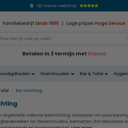
Vijf sterren webshop
Familiebedrijf
Sinds 1996
|
Lage prijzen
Hoge Service
Betalen in 3 termijn met
Klarna
enodigdheden
Warmhouden
Bar & Tafel
Hygie
Tafel
Bar inrichting
chting
uitgebreide collectie barinrichting, ontworpen om jouw baromge
laswijnrekken tot flessenhouders, barmatten, RVS lekroosters en
organiseerde en professionele bar.
Lees meer