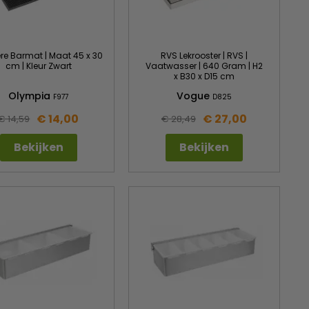
re Barmat | Maat 45 x 30
RVS Lekrooster | RVS |
cm | Kleur Zwart
Vaatwasser | 640 Gram | H2
x B30 x D15 cm
Olympia
Vogue
F977
D825
€ 14,00
€ 27,00
€ 14,59
€ 28,49
Bekijken
Bekijken