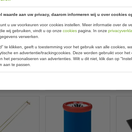
l waarde aan uw privacy, daarom informeren wij u over cookies o
unt u uw voorkeuren voor cookies instellen. Meer informatie over de ve
die wij gebruiken, vindt u op onze
cookies
pagina. In onze
privacyverkl
gegevens verwerken.
tten | 10 stuks |
Flessenhouder | 70 cl / 1 ltr | 160
3
| 350 Gram | B32 x
Gram | H31 x D15 cm
Kuns
" te klikken, geeft u toestemming voor het gebruik van alle cookies, 
D21 cm
lytische en advertentie/trackingcookies. Deze worden gebruikt voor het
ogue
Olympia
D824
K488
 het personaliseren van advertenties. Wilt u dit niet, klik dan op "Inst
n aan te passen.
€ 7,90
€ 7,90
39
€ 8,39
ekijken
Bekijken