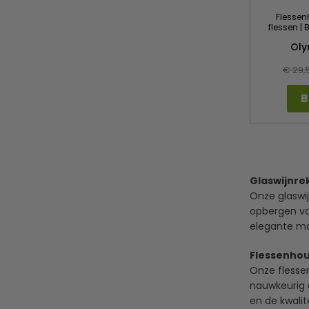
Flessen
flessen |
Ol
€ 29,
B
Glaswijnre
Onze glaswij
opbergen va
elegante ma
Flessenhou
Onze flessen
nauwkeurig d
en de kwalit