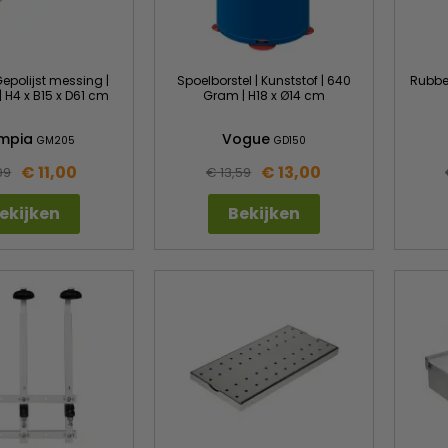
Gepolijst messing |
Spoelborstel | Kunststof | 640
Rubbe
 H4 x B15 x D61 cm
Gram | H18 x Ø14 cm
ympia
Vogue
GM205
GD150
€ 11,00
€ 13,00
99
€ 13,59
ekijken
Bekijken