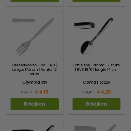
Dessertvorken | RVS 18/0 |
Koffielepel | aantal 12 stuks
Lengte 17,5 cm | Aantal 12
| RVS 18/0 | lengte 14 cm
stuks
Olympia
Comas
C119
DC220
€ 4,15
€ 4,20
€ 4,39
€ 4,49
Bekijken
Bekijken