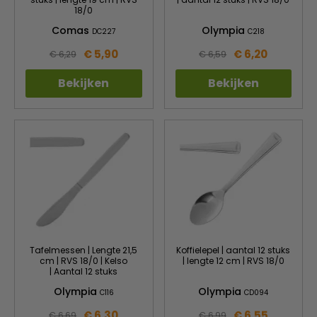
18/0
Comas
Olympia
DC227
C218
€ 5,90
€ 6,20
€ 6,29
€ 6,59
Bekijken
Bekijken
Tafelmessen | Lengte 21,5
Koffielepel | aantal 12 stuks
cm | RVS 18/0 | Kelso
| lengte 12 cm | RVS 18/0
| Aantal 12 stuks
Olympia
Olympia
C116
CD094
€ 6,30
€ 6,55
€ 6,69
€ 6,99