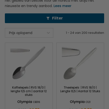
het gebied van bestek voor de horeca met altijd het
nieuwste en trendy aanbod.
Lees meer
Filter
1
-
24
van
200
resultaten
Koffielepels | RVS 18/0 |
Theelepels | RVS 18/0 |
lengte 11,5 cm | aantal 12
Lengte 13,5 | Aantal 12 Stuks
stuks
Olympia
Olympia
CB316
C121