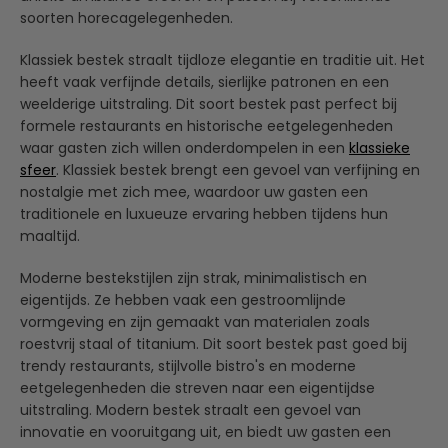
soorten horecagelegenheden.
Klassiek bestek straalt tijdloze elegantie en traditie uit. Het
heeft vaak verfijnde details, sierlijke patronen en een
weelderige uitstraling. Dit soort bestek past perfect bij
formele restaurants en historische eetgelegenheden
waar gasten zich willen onderdompelen in een
klassieke
sfeer
. Klassiek bestek brengt een gevoel van verfijning en
nostalgie met zich mee, waardoor uw gasten een
traditionele en luxueuze ervaring hebben tijdens hun
maaltijd.
Moderne bestekstijlen zijn strak, minimalistisch en
eigentijds. Ze hebben vaak een gestroomlijnde
vormgeving en zijn gemaakt van materialen zoals
roestvrij staal of titanium. Dit soort bestek past goed bij
trendy restaurants, stijlvolle bistro's en moderne
eetgelegenheden die streven naar een eigentijdse
uitstraling. Modern bestek straalt een gevoel van
innovatie en vooruitgang uit, en biedt uw gasten een