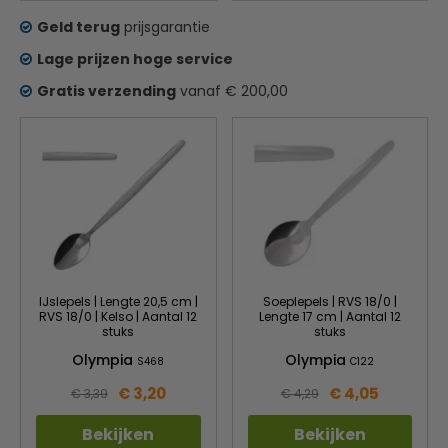
Geld terug
prijsgarantie
Lage prijzen hoge service
Gratis verzending
vanaf € 200,00
IJslepels | Lengte 20,5 cm |
Soeplepels | RVS 18/0 |
RVS 18/0 | Kelso | Aantal 12
Lengte 17 cm | Aantal 12
stuks
stuks
Olympia
Olympia
S468
C122
€ 3,20
€ 4,05
€ 3,39
€ 4,29
Bekijken
Bekijken