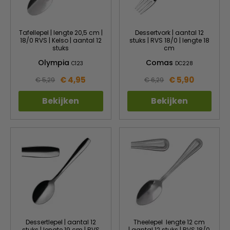
Tafellepel | lengte 20,5 cm |
Dessertvork | aantal 12
18/0 RVS | Kelso | aantal 12
stuks | RVS 18/0 | lengte 18
stuks
cm
Olympia
Comas
C123
DC228
€ 4,95
€ 5,90
€ 5,29
€ 6,29
Bekijken
Bekijken
Dessertlepel | aantal 12
Theelepel lengte 12 cm
stuks | lengte 19 cm | RVS
| aantal 12 stuks | RVS 18/0