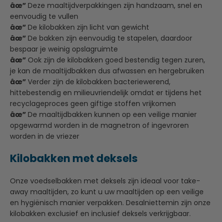
âœ”
Deze maaltijdverpakkingen zijn handzaam, snel en
eenvoudig te vullen
âœ”
De kilobakken zijn licht van gewicht
âœ”
De bakken zijn eenvoudig te stapelen, daardoor
bespaar je weinig opslagruimte
âœ”
Ook zijn de kilobakken goed bestendig tegen zuren,
je kan de maaltijdbakken dus afwassen en hergebruiken
âœ”
Verder zijn de kilobakken bacteriewerend,
hittebestendig en milieuvriendelijk omdat er tijdens het
recyclageproces geen giftige stoffen vrijkomen
âœ”
De maaltijdbakken kunnen op een veilige manier
opgewarmd worden in de magnetron of ingevroren
worden in de vriezer
Kilobakken met deksels
Onze voedselbakken met deksels zijn ideaal voor take-
away maaltijden, zo kunt u uw maaltijden op een veilige
en hygiënisch manier verpakken. Desalniettemin zijn onze
kilobakken exclusief en inclusief deksels verkrijgbaar.