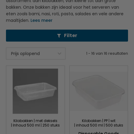
assortiment aan kilobakken; van kleine tot aan grote
bakken. Onze bakken zijn ideaal voor het serveren van
eten zoals bami, nasi, roti, pasta, salades en vele andere
maaltijden.
Lees meer
Filter
1
-
16
van
16
resultaten
Kilobakken | met deksels
Kilobakken | PP | wit
| Inhoud 500 ml | 250 stuks
| inhoud 500 ml | 500 stuks
Disposable Goods