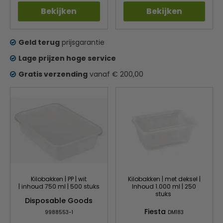
Bekijken
Bekijken
Geld terug
prijsgarantie
Lage prijzen hoge service
Gratis verzending
vanaf € 200,00
Kilobakken | PP | wit
Kilobakken | met deksel |
| inhoud 750 ml | 500 stuks
Inhoud 1.000 ml | 250
stuks
Disposable Goods
Fiesta
9988553-1
DM183