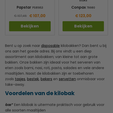
stuks
Papstar
Conpax
PS81953
79980
€ 107,00
€ 123,00
€ 107,46
Bekijken
Bekijken
Bent u op zoek naar
disposable
kilobakken? Dan bent u bij
ons aan het goede adres. Bij ons vindt u een diep
assortiment aan kilobakken; van kleine tot aan grote
bakken. Onze bakken zijn ideaal voor het serveren van
eten zoals bami, nasi, roti, pasta, salades en vele andere
maaltijden. Naast de kilobakken zijn er toebehoren
zoals
tasjes
,
bestek
,
bekers
en
servetten
onmisbaar voor
take-away.
Voordelen van de kilobak
âœ”
Een kilobak is uitermate praktisch voor gebruik voor
alle soorten maaltijden