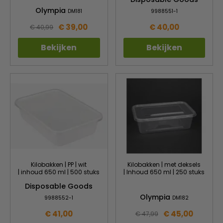
Olympia
DM181
9988551-1
€ 39,00
€ 40,00
€ 40,99
Bekijken
Bekijken
Kilobakken | PP | wit
Kilobakken | met deksels
| inhoud 650 ml | 500 stuks
| Inhoud 650 ml | 250 stuks
Disposable Goods
Olympia
9988552-1
DM182
€ 41,00
€ 45,00
€ 47,99