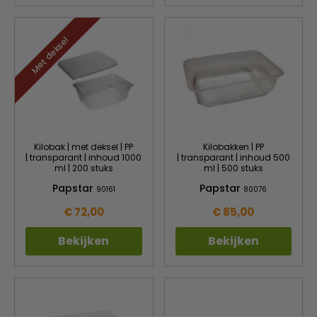
Met deksel
Kilobak | met deksel | PP
Kilobakken | PP
| transparant | inhoud 1000
| transparant | inhoud 500
ml | 200 stuks
ml | 500 stuks
Papstar
Papstar
90161
80076
€ 72,00
€ 85,00
Bekijken
Bekijken