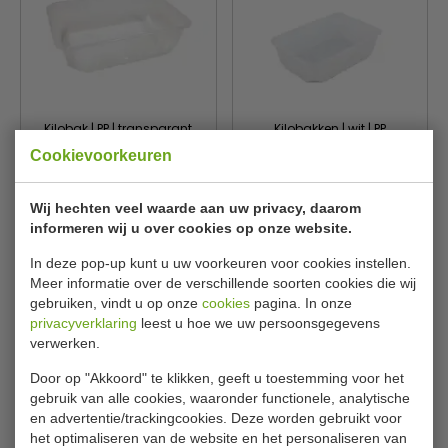
Kilobak | PP | transparant
Kilobakken | wit | PP
| inhoud 750 ml | 500 stuks
| inhoud 750 ml | 500 stuks
Cookievoorkeuren
Papstar
Papstar
80077
80072
€ 89,00
€ 89,00
Wij hechten veel waarde aan uw privacy, daarom
informeren wij u over cookies op onze website.
Bekijken
Bekijken
In deze pop-up kunt u uw voorkeuren voor cookies instellen.
Meer informatie over de verschillende soorten cookies die wij
gebruiken, vindt u op onze
cookies
pagina. In onze
privacyverklaring
leest u hoe we uw persoonsgegevens
verwerken.
Door op "Akkoord" te klikken, geeft u toestemming voor het
gebruik van alle cookies, waaronder functionele, analytische
en advertentie/trackingcookies. Deze worden gebruikt voor
het optimaliseren van de website en het personaliseren van