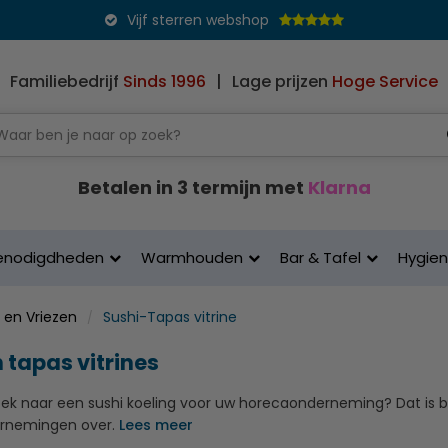
Vijf sterren webshop
Familiebedrijf
Sinds 1996
|
Lage prijzen
Hoge Service
Betalen in 3 termijn met
Klarna
enodigdheden
Warmhouden
Bar & Tafel
Hygie
 en Vriezen
Sushi-Tapas vitrine
 tapas vitrines
oek naar een sushi koeling voor uw horecaonderneming? Dat is b
rnemingen over.
Lees meer