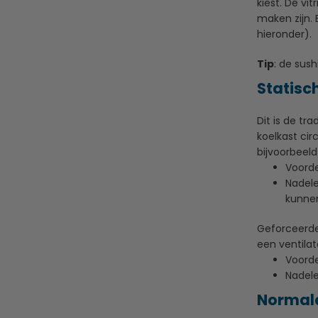
kiest. De v
maken zijn. 
hieronder).
Tip
: de sus
Statisc
Dit is de tr
koelkast cir
bijvoorbeel
Voorde
Nadele
kunne
Geforceerde
een ventilat
Voorde
Nadele
Normale