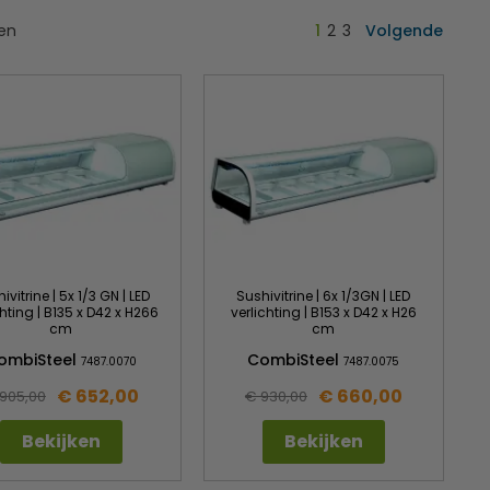
ten
1
2
3
Volgende
ivitrine | 5x 1/3 GN | LED
Sushivitrine | 6x 1/3GN | LED
chting | B135 x D42 x H266
verlichting | B153 x D42 x H26
cm
cm
ombiSteel
CombiSteel
7487.0070
7487.0075
€ 652,00
€ 660,00
905,00
€ 930,00
Bekijken
Bekijken