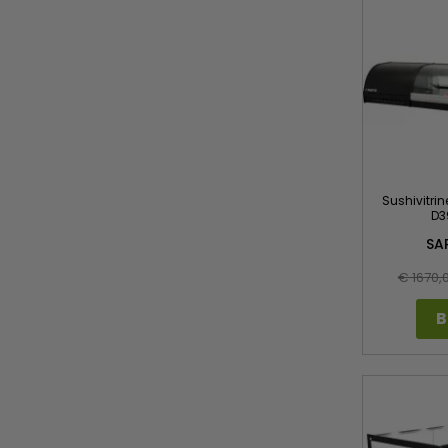
Sushivitrine
D3
SA
€ 1670,
B