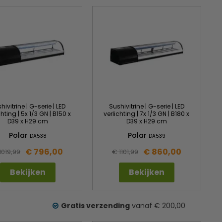
hivitrine | G-serie | LED
Sushivitrine | G-serie | LED
chting | 5x 1/3 GN | B150 x
verlichting | 7x 1/3 GN | B180 x
D39 x H29 cm
D39 x H29 cm
Polar
Polar
DA538
DA539
€ 796,00
€ 860,00
1019,99
€ 1101,99
Bekijken
Bekijken
Gratis verzending
vanaf € 200,00