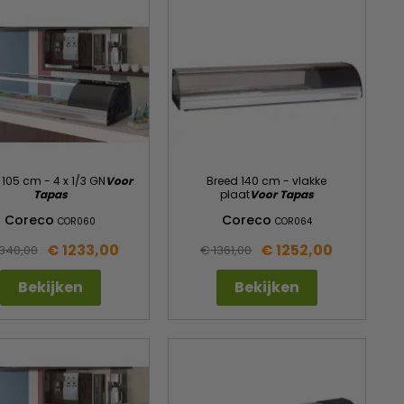
 105 cm - 4 x 1/3 GN
Voor
Breed 140 cm - vlakke
Tapas
plaat
Voor Tapas
Coreco
Coreco
COR060
COR064
€ 1233,00
€ 1252,00
1340,00
€ 1361,00
Bekijken
Bekijken