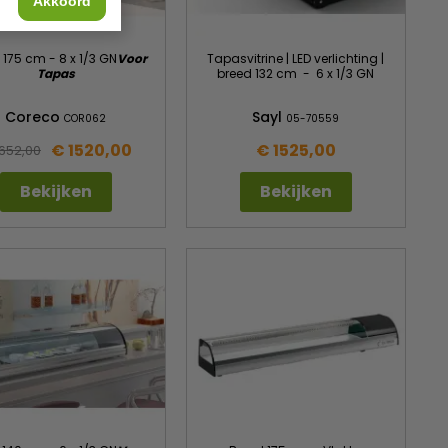
Akkoord
 175 cm - 8 x 1/3 GN
Voor
Tapasvitrine | LED verlichting |
Tapas
breed 132 cm - 6 x 1/3 GN
Coreco
Sayl
COR062
05-70559
€ 1520,00
€ 1525,00
1652,00
Bekijken
Bekijken