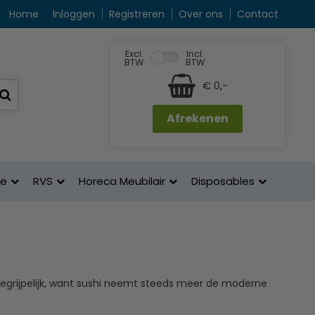
Home
Inloggen
Registreren
Over ons
Contact
Excl.
Incl.
BTW
BTW
€ 0,-
Afrekenen
ne
RVS
Horeca Meubilair
Disposables
egrijpelijk, want sushi neemt steeds meer de moderne