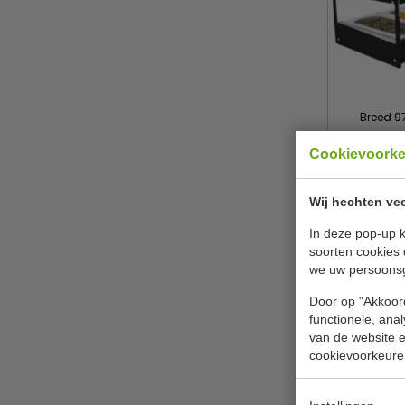
Breed 97
Cookievoork
Sa
€
Wij hechten vee
B
In deze pop-up k
soorten cookies 
we uw persoons
Door op "Akkoord
functionele, ana
van de website en
cookievoorkeure