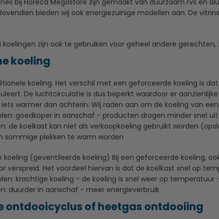
itrines bij Horeca Megastore zijn gemaakt van duurzaam rvs en 
Bovendien bieden wij ook energiezuinige modellen aan. De vitrines
hi koelingen zijn ook te gebruiken voor geheel andere gerechten,
he koeling
aditionele koeling. Het verschil met een geforceerde koeling is da
culeert. De luchtcirculatie is dus beperkt waardoor er aanzienlij
d iets warmer dan achterin. Wij raden aan om de koeling van ee
len: goedkoper in aanschaf - producten drogen minder snel uit 
n: de koelkast kan niet als verkoopkoeling gebruikt worden (ops
n sommige plekken te warm worden
 koeling (geventileerde koeling)
Bij een geforceerde koeling, o
or verspreid. Het voordeel hiervan is dat de koelkast snel op te
len: krachtige koeling - de koeling is snel weer op temperatuur -
n: duurder in aanschaf - meer energieverbruik
 ontdooicyclus of heetgas ontdooiing