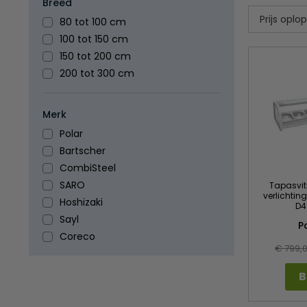
Breed
80 tot 100 cm
100 tot 150 cm
150 tot 200 cm
200 tot 300 cm
Merk
Polar
Bartscher
CombiSteel
SARO
Tapasvitr
verlichting 
Hoshizaki
D4
Sayl
P
Coreco
€ 799,
B