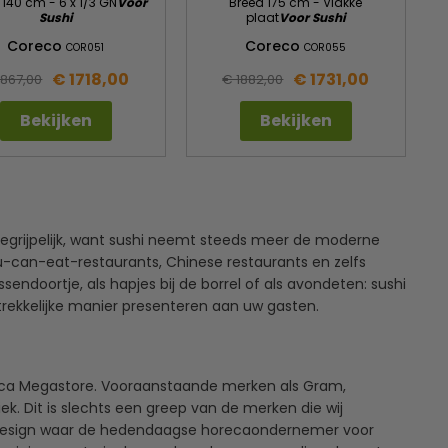
 140 cm - 6 x 1/3 GN
Voor
Breed 175 cm - Vlakke
Sushi
plaat
Voor Sushi
Coreco
Coreco
COR051
COR055
€ 1718,00
€ 1731,00
1867,00
€ 1882,00
Bekijken
Bekijken
egrijpelijk, want sushi neemt steeds meer de moderne
-can-eat-restaurants, Chinese restaurants en zelfs
endoortje, als hapjes bij de borrel of als avondeten: sushi
ntrekkelijke manier presenteren aan uw gasten.
eca Megastore. Vooraanstaande merken als Gram,
k. Dit is slechts een greep van de merken die wij
n design waar de hedendaagse horecaondernemer voor