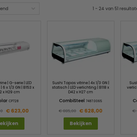
1
-
24
van
51
resulta
ine | G-serie | LED
Sushi Tapas vitrine | 4x 1/3 GN |
Sush
| 6 x 1/3 GN | B153 x
statisch | LED verlichting | B118 x
verli
2 x H29 cm
D42 x H27 cm
olar
CombiSteel
C
CP728
7487.0065
€ 623,00
€ 628,00
00
€ 885,00
€ 
ekijken
Bekijken