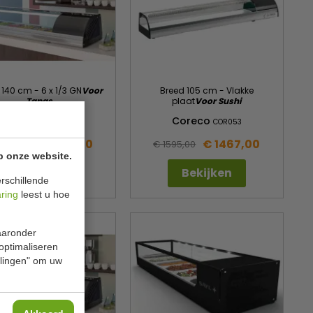
 140 cm - 6 x 1/3 GN
Voor
Breed 105 cm - Vlakke
Tapas
plaat
Voor Sushi
Coreco
Coreco
COR061
COR053
€ 1384,00
€ 1467,00
504,00
€ 1595,00
p onze website.
Bekijken
Bekijken
rschillende
aring
leest u hoe
waaronder
 optimaliseren
ellingen" om uw