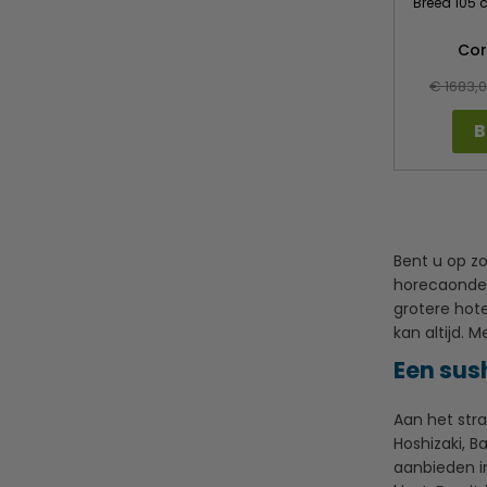
Breed 105 c
Co
€ 1683,
B
Bent u op z
horecaonder
grotere hote
kan altijd. 
Een sush
Aan het str
Hoshizaki, B
aanbieden i