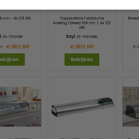
9 cm - 4x 1/3 GN
Tapasvitrine | statische
Breed
koeling | breed 109 cm | 4x 1/3
GN
l
Sayl
05-70500BK
05-70500BKL
€ 1517,00
€ 1517,00
34
€ 
ekijken
Bekijken