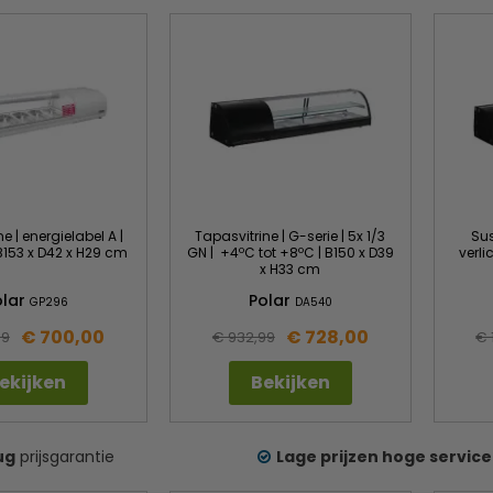
e | energielabel A |
Tapasvitrine | G-serie | 5x 1/3
Sus
 B153 x D42 x H29 cm
GN | +4ºC tot +8ºC | B150 x D39
verli
x H33 cm
olar
Polar
GP296
DA540
€ 700,00
€ 728,00
99
€ 932,99
€ 
ekijken
Bekijken
ug
prijsgarantie
Lage prijzen hoge service