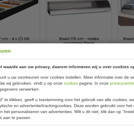
 cm - 4 x 1/3 GN
Breed 175 cm - vlakke
Breed
plaat
Voor Tapas
euren
yl
Coreco
05-70558
COR065
 1330,00
€ 1356,00
€ 1474,00
€ 1
l waarde aan uw privacy, daarom informeren wij u over cookies o
ekijken
Bekijken
unt u uw voorkeuren voor cookies instellen. Meer informatie over de ve
die wij gebruiken, vindt u op onze
cookies
pagina. In onze
privacyverkl
gegevens verwerken.
" te klikken, geeft u toestemming voor het gebruik van alle cookies, 
lytische en advertentie/trackingcookies. Deze worden gebruikt voor het
 het personaliseren van advertenties. Wilt u dit niet, klik dan op "Inst
n aan te passen.