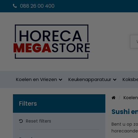
088 26 00 400
Koelen en Vriezen
Keukenapparatuur
Koksb
Koelen
Filters
Sushi en
Reset filters
Bent u op z
horecaonde