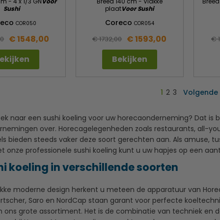
m - 4 x 1/3 GN
Voor
Breed 140 cm - Vlakke
Breed
Sushi
plaat
Voor Sushi
reco
Coreco
COR050
COR054
€ 1548,00
€ 1593,00
00
€ 1732,00
€ 
ekijken
Bekijken
1
2
3
Volgende
oek naar een sushi koeling voor uw horecaonderneming? Dat is b
nemingen over. Horecagelegenheden zoals restaurants, all-you
ls bieden steeds vaker deze soort gerechten aan. Als amuse, tuss
Met onze professionele sushi koeling kunt u uw hapjes op een aa
i koeling in verschillende soorten
akke moderne design herkent u meteen de apparatuur van Hor
artscher, Saro en NordCap staan garant voor perfecte koeltechnie
n ons grote assortiment. Het is de combinatie van techniek e