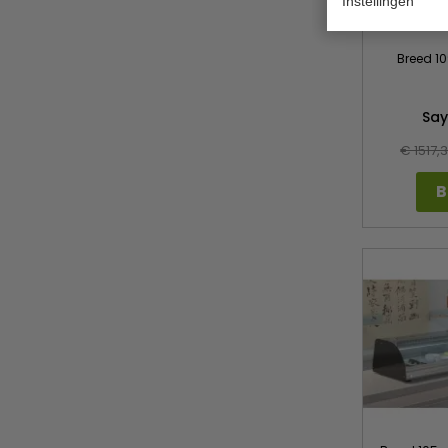
Instellingen
Breed 10
Say
€ 1517,
B