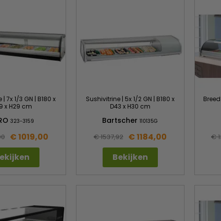
 | 7x 1/3 GN | B180 x
Sushivitrine | 5x 1/2 GN | B180 x
Breed
9 x H29 cm
D43 x H30 cm
RO
Bartscher
323-3159
110135G
€ 1019,00
€ 1184,00
00
€ 1537,92
€ 
ekijken
Bekijken