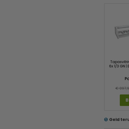
Tapasvitrin
6x 1/3 GN |
P
€ 897,
B
Geld ter