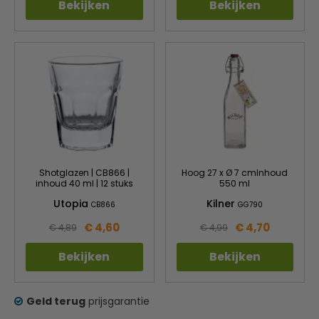
Bekijken
Bekijken
Shotglazen | CB866 |
Hoog 27 x Ø 7 cmInhoud
inhoud 40 ml | 12 stuks
550 ml
Utopia
Kilner
CB866
GG790
€ 4,60
€ 4,70
€ 4,89
€ 4,99
Bekijken
Bekijken
Geld terug
prijsgarantie