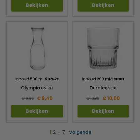
Bekijken
Bekijken
Inhoud 500 ml
6 stuks
Inhoud 200 ml
6 stuks
Olympia
Duralex
GM583
S078
€ 9,40
€ 10,00
€ 9,99
€ 10,39
Bekijken
Bekijken
1
2
…
7
Volgende