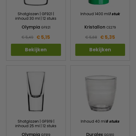
Shotglazen | GF921 |
Inhoud 1400 ml
1 stuk
inhoud 30 ml | 12 stuks
Olympia
Kristallon
GF921
CE279
€ 5,15
€ 5,35
€ 5,49
€ 5,68
Bekijken
Bekijken
Shotglazen | GF919 |
Inhoud 40 ml
6 stuks
inhoud 25 ml | 12 stuks
Olympia
Duralex
GF919
GG910