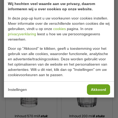
Wij hechten veel waarde aan uw privacy, daarom
informeren wij u over cookies op onze website.
In deze pop-up kunt u uw voorkeuren voor cookies instellen.
Meer informatie over de verschillende soorten cookies die wij
Inhoud 130 ml
6 stuks
Inhoud 130 ml
12 stuks
gebruiken, vindt u op onze
cookies
pagina. In onze
Duralex
Olympia
privacyverklaring
leest u hoe we uw persoonsgegevens
GG901
GF924
verwerken.
€ 6,65
€ 7,30
€ 7,09
€ 7,79
Door op "Akkoord" te klikken, geeft u toestemming voor het
Bekijken
Bekijken
gebruik van alle cookies, waaronder functionele, analytische
en advertentie/trackingcookies. Deze worden gebruikt voor
het optimaliseren van de website en het personaliseren van
advertenties. Wilt u dit niet, klik dan op "Instellingen" om uw
cookievoorkeuren aan te passen.
Instellingen
Akkoord
Inhoud 570 ml
1 stuk
Inhoud 200 ml
6 stuks