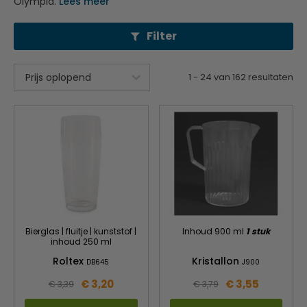
Olympia.
Lees meer
Filter
1
-
24
van
162
resultaten
Bierglas | fluitje | kunststof |
Inhoud 900 ml
1 stuk
inhoud 250 ml
Roltex
Kristallon
DB645
J900
€ 3,20
€ 3,55
€ 3,39
€ 3,79