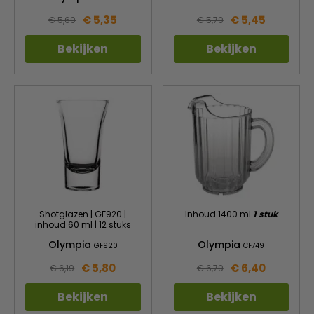
€ 5,35
€ 5,45
€ 5,69
€ 5,79
Bekijken
Bekijken
Shotglazen | GF920 |
Inhoud 1400 ml
1 stuk
inhoud 60 ml | 12 stuks
Olympia
Olympia
GF920
CF749
€ 5,80
€ 6,40
€ 6,19
€ 6,79
Bekijken
Bekijken