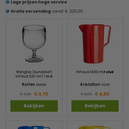
Lage prijzen hoge service
Gratis verzending
vanaf € 200,00
Wijnglas | kunststof |
Inhoud 1400 ml
1 stuk
inhoud 220 ml | 1 stuk
Roltex
Kristallon
DA898
CE281
€ 4,70
€ 4,80
€ 4,99
€ 5,09
Bekijken
Bekijken