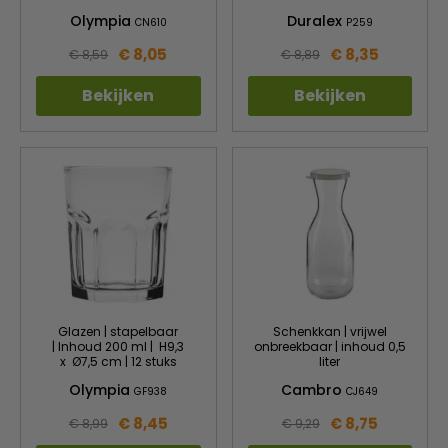
Olympia
Duralex
CN610
P259
€ 8,05
€ 8,35
€ 8,59
€ 8,89
Bekijken
Bekijken
Glazen | stapelbaar
Schenkkan | vrijwel
| Inhoud 200 ml | H9,3
onbreekbaar | inhoud 0,5
x Ø7,5 cm | 12 stuks
liter
Olympia
Cambro
GF938
CJ649
€ 8,45
€ 8,75
€ 8,99
€ 9,29