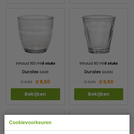
Inhoud 160 ml
6 stuks
Inhoud 90 ml
6 stuks
Duralex
Duralex
GG911
GG900
€ 6,50
€ 6,50
€ 6,89
€ 6,89
Bekijken
Bekijken
Cookievoorkeuren