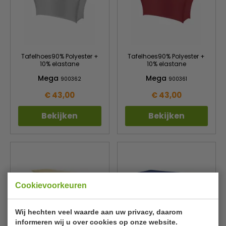
Tafelhoes90% Polyester +
Tafelhoes90% Polyester +
10% elastane
10% elastane
Mega
Mega
900362
900361
€ 43,00
€ 43,00
Bekijken
Bekijken
Cookievoorkeuren
Wij hechten veel waarde aan uw privacy, daarom
informeren wij u over cookies op onze website.