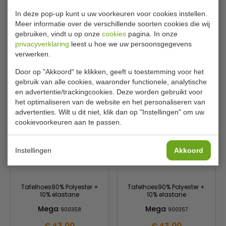
Tafelhoes90% Polyester +
Tafelhoes90% Polyester +
In deze pop-up kunt u uw voorkeuren voor cookies instellen.
10% elastane
10% elastane
Meer informatie over de verschillende soorten cookies die wij
Mega
Mega
900360
900359
gebruiken, vindt u op onze
cookies
pagina. In onze
privacyverklaring
leest u hoe we uw persoonsgegevens
€ 43,00
€ 43,00
verwerken.
Bekijken
Bekijken
Door op "Akkoord" te klikken, geeft u toestemming voor het
gebruik van alle cookies, waaronder functionele, analytische
en advertentie/trackingcookies. Deze worden gebruikt voor
het optimaliseren van de website en het personaliseren van
advertenties. Wilt u dit niet, klik dan op "Instellingen" om uw
cookievoorkeuren aan te passen.
Instellingen
Akkoord
Tafelhoes90% Polyester +
Tafelhoes90% Polyester +
10% elastane
10% elastane
Mega
Mega
900358
900357
€ 43,00
€ 43,00