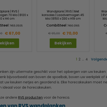
plank | RVS |
Wandplank | RVS | Met
Wan
en 70 kilo | B120 x
konsoles | Laadvermogen 45
| R
0 x H4 cm
kilo | B150 x D30 x H19 cm
kil
Steel
CombiSteel
C
7455.0505
7490.0165
€ 67,00
€ 70,00
00
€ 95,00
ekijken
Bekijken
1
2
…
4
Volgend
ken zijn uitermate geschikt voor het opbergen van uw keuken sp
enk bijvoorbeeld aan boven de spoelbak, boven uw werkplek of in
dat uw keuken netjes en geordend is. Elke horecakeuken moet ne
 ideaal voor de horecakeuken.
onze andere
RVS producten
voor de horeca.
len van RVS wandplanken