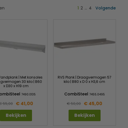
ten
1
2
…
4
Volgende
andplank | Met konsoles
RVS Plank | Draagvermogen 57
agvermogen 30 kilo | B60
kilo | B80 x D 0 x H3,6 cm
x D30 x H19 cm
ombiSteel
CombiSteel
7490.0135
7455.0495
€ 41,00
€ 45,00
€ 55,00
€ 50,00
Bekijken
Bekijken