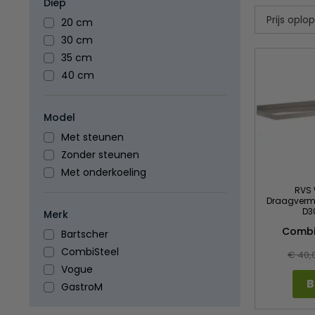
Diep
20 cm
30 cm
35 cm
40 cm
Model
Met steunen
Zonder steunen
Met onderkoeling
RVS 
Draagvermo
D3
Merk
Combi
Bartscher
CombiSteel
€ 40,
Vogue
B
GastroM