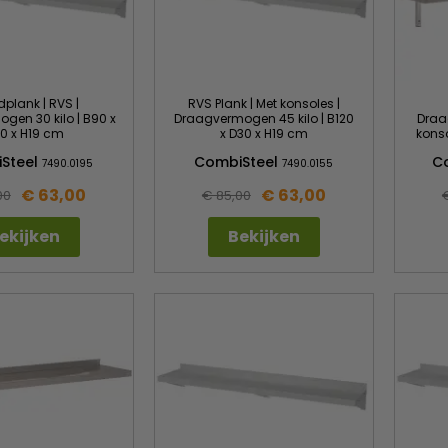
plank | RVS |
RVS Plank | Met konsoles |
gen 30 kilo | B90 x
Draagvermogen 45 kilo | B120
Draa
0 x H19 cm
x D30 x H19 cm
konso
Steel
CombiSteel
C
7490.0195
7490.0155
€ 63,00
€ 63,00
00
€ 85,00
ekijken
Bekijken