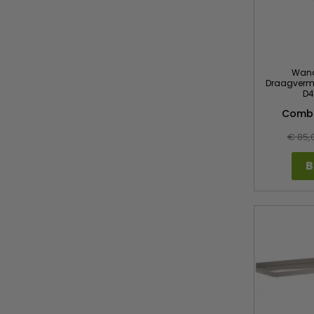
Wand
Draagvermo
D4
Combi
€ 85,
B