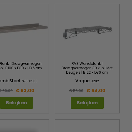
Plank | Draagvermogen
RVS Wandplank |
lo | B100 x D30 x H3,6 cm
Draagvermogen 30 kilo | Met
beugels | B122 x D36 cm
ombiSteel
Vogue
7455.0500
U202
€ 53,00
€ 54,00
€ 60,00
€ 56,99
Bekijken
Bekijken