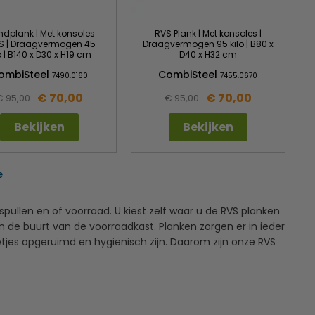
dplank | Met konsoles
RVS Plank | Met konsoles |
VS | Draagvermogen 45
Draagvermogen 95 kilo | B80 x
o | B140 x D30 x H19 cm
D40 x H32 cm
ombiSteel
CombiSteel
7490.0160
7455.0670
€ 70,00
€ 70,00
€ 95,00
€ 95,00
Bekijken
Bekijken
e
ullen en of voorraad. U kiest zelf waar u de RVS planken
 de buurt van de voorraadkast. Planken zorgen er in ieder
tjes opgeruimd en hygiënisch zijn. Daarom zijn onze RVS