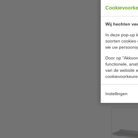
Cookievoork
Wij hechten vee
In deze pop-up k
soorten cookies 
we uw persoons
RVS Wandpl
| Draagver
Door op "Akkoord
x D
functionele, ana
Combi
van de website en
cookievoorkeure
€ 80,
B
Instellingen