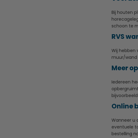
Bij houten p
horecageleg
schoon te m
RVS wan
Wij hebben 
muur/wand te
Meer o
Iedereen he
opbergruimte
bijvoorbeel
Online 
Wanneer u d
eventuele t
bestelling 