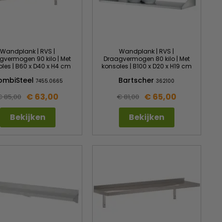
Wandplank | RVS |
Wandplank | RVS |
gvermogen 90 kilo | Met
Draagvermogen 80 kilo | Met
les | B60 x D40 x H4 cm
konsoles | B100 x D20 x H19 cm
ombiSteel
Bartscher
7455.0665
362100
€ 63,00
€ 65,00
€ 85,00
€ 81,00
Bekijken
Bekijken