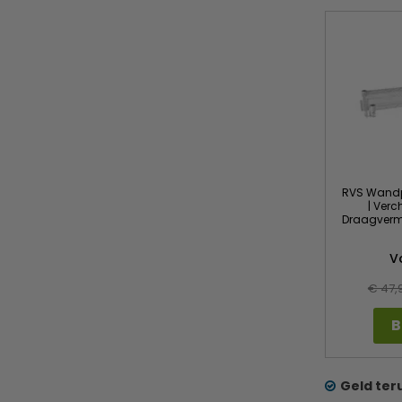
RVS Wandp
| Verc
Draagvermo
V
€ 47,
B
Geld ter