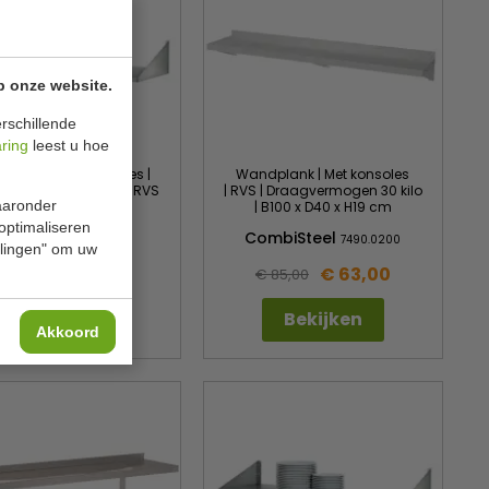
p onze website.
rschillende
aring
leest u hoe
plank | Met konsoles |
Wandplank | Met konsoles
vermogen 100 kilo | RVS
| RVS | Draagvermogen 30 kilo
waaronder
| B80 x D20 x H20 cm
| B100 x D40 x H19 cm
 optimaliseren
Bartscher
CombiSteel
362080
7490.0200
ellingen" om uw
€ 62,00
€ 63,00
€ 77,00
€ 85,00
Bekijken
Bekijken
Akkoord