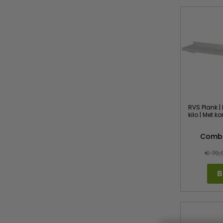
RVS Plank 
kilo | Met k
Combi
€ 70,
B