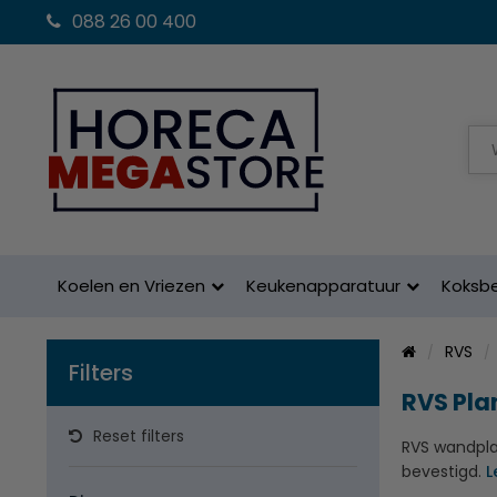
088 26 00 400
Koelen en Vriezen
Keukenapparatuur
Koksb
RVS
Filters
RVS Pla
Reset filters
RVS wandplan
bevestigd.
L