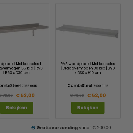
plank | Met konsoles |
RVS wandplank | Met konsoles
gvermogen 55 kilo | RVS
| Draagvermogen 30 kilo | B90
| B60 x D30 cm
x D30 x H19 cm
ombiSteel
CombiSteel
7455.0615
7490.0145
€ 52,00
€ 52,00
€ 70,00
€ 70,00
Bekijken
Bekijken
Gratis verzending
vanaf € 200,00