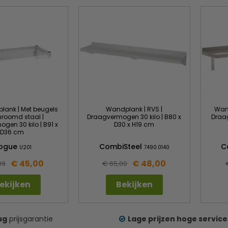
lank | Met beugels
Wandplank | RVS |
Wand
hroomd staal |
Draagvermogen 30 kilo | B80 x
Draa
gen 30 kilo | B91 x
D30 x H19 cm
D36 cm
ogue
CombiSteel
C
U201
7490.0140
€ 45,00
€ 48,00
99
€ 65,00
ekijken
Bekijken
ug
prijsgarantie
Lage prijzen hoge service