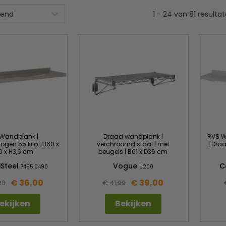
1
-
24
van
81
resulta
Wandplank |
Draad wandplank |
RVS W
gen 55 kilo | B60 x
verchroomd staal | met
| Dra
0 x H3,6 cm
beugels | B61 x D36 cm
Steel
Vogue
C
7455.0490
U200
€ 36,00
€ 39,00
00
€ 41,99
ekijken
Bekijken