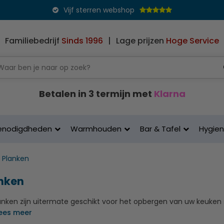
Vijf sterren webshop
Familiebedrijf
Sinds 1996
|
Lage prijzen
Hoge Service
Betalen in 3 termijn met
Klarna
enodigdheden
Warmhouden
Bar & Tafel
Hygie
Planken
nken
ken zijn uitermate geschikt voor het opbergen van uw keuken sp
ees meer