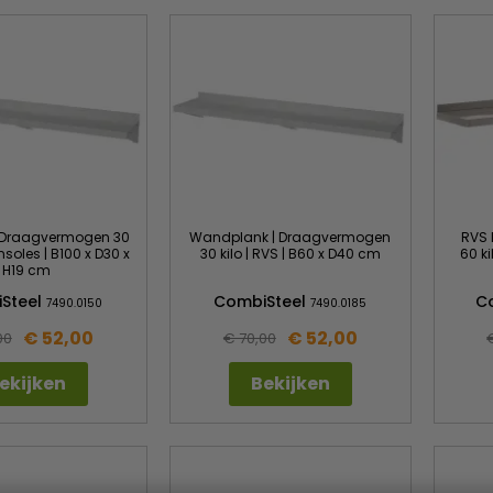
| Draagvermogen 30
Wandplank | Draagvermogen
RVS 
onsoles | B100 x D30 x
30 kilo | RVS | B60 x D40 cm
60 ki
H19 cm
Steel
CombiSteel
C
7490.0150
7490.0185
€ 52,00
€ 52,00
00
€ 70,00
ekijken
Bekijken