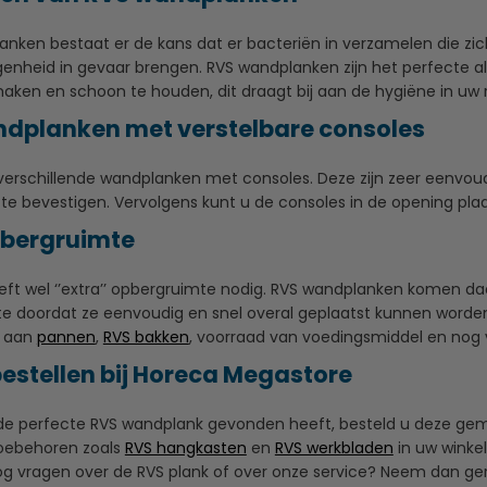
lanken bestaat er de kans dat er bacteriën in verzamelen die zi
enheid in gevaar brengen. RVS wandplanken zijn het perfecte al
aken en schoon te houden, dit draagt bij aan de hygiëne in uw 
dplanken met verstelbare consoles
verschillende wandplanken met consoles. Deze zijn zeer eenvoudi
 bevestigen. Vervolgens kunt u de consoles in de opening plaats
pbergruimte
eft wel ‘’extra’’ opbergruimte nodig. RVS wandplanken komen da
 doordat ze eenvoudig en snel overal geplaatst kunnen worden. 
d aan
pannen
,
RVS bakken
, voorraad van voedingsmiddel en nog 
bestellen bij Horeca Megastore
e perfecte RVS wandplank gevonden heeft, besteld u deze gemak
oebehoren zoals
RVS hangkasten
en
RVS werkbladen
in uw winke
nog vragen over de RVS plank of over onze service? Neem dan ge