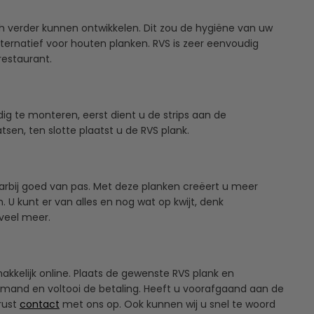
ch verder kunnen ontwikkelen. Dit zou de hygiëne van uw
ternatief voor houten planken. RVS is zeer eenvoudig
restaurant.
g te monteren, eerst dient u de strips aan de
en, ten slotte plaatst u de RVS plank.
arbij goed van pas. Met deze planken creëert u meer
U kunt er van alles en nog wat op kwijt, denk
veel meer.
kelijk online. Plaats de gewenste RVS plank en
lmand en voltooi de betaling. Heeft u voorafgaand aan de
rust
contact
met ons op. Ook kunnen wij u snel te woord