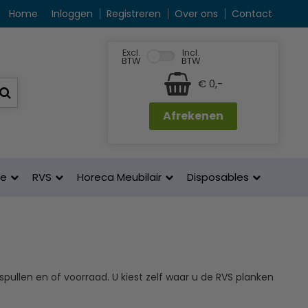
Home
Inloggen
Registreren
Over ons
Contact
Excl.
Incl.
BTW
BTW
€ 0,-
Afrekenen
ne
RVS
Horeca Meubilair
Disposables
ullen en of voorraad. U kiest zelf waar u de RVS planken