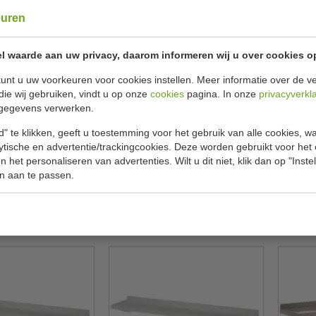
euren
l waarde aan uw privacy, daarom informeren wij u over cookies o
unt u uw voorkeuren voor cookies instellen. Meer informatie over de ve
die wij gebruiken, vindt u op onze
cookies
pagina. In onze
privacyverkl
gegevens verwerken.
ank | Met konsoles
RVS Wandplank |
Wand
mogen 30 kilo | B80
Draagvermogen 57.5 kilo | Met
Draag
" te klikken, geeft u toestemming voor het gebruik van alle cookies, 
40 x H25 cm
konsoles | B80 x D30 x H32 cm
lytische en advertentie/trackingcookies. Deze worden gebruikt voor het
Steel
CombiSteel
7490.0190
7455.0620
 het personaliseren van advertenties. Wilt u dit niet, klik dan op "Inst
n aan te passen.
€ 59,00
€ 59,00
00
€ 80,00
ekijken
Bekijken