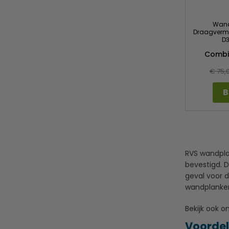
Wand
Draagvermog
D3
Combi
€ 75,
B
RVS wandplan
bevestigd. D
geval voor 
wandplanken
Bekijk ook 
Voorde