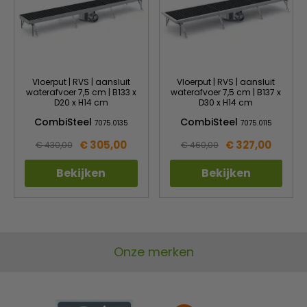
Vloerput | RVS | aansluit
Vloerput | RVS | aansluit
waterafvoer 7,5 cm | B133 x
waterafvoer 7,5 cm | B137 x
D20 x H14 cm
D30 x H14 cm
CombiSteel
CombiSteel
7075.0135
7075.0115
€ 305,00
€ 327,00
€ 430,00
€ 460,00
Bekijken
Bekijken
Onze merken