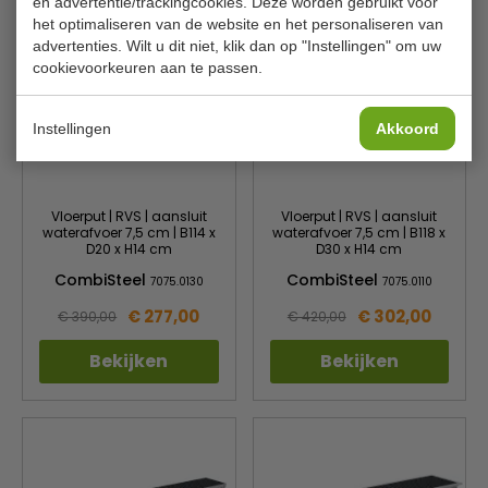
en advertentie/trackingcookies. Deze worden gebruikt voor
het optimaliseren van de website en het personaliseren van
advertenties. Wilt u dit niet, klik dan op "Instellingen" om uw
cookievoorkeuren aan te passen.
Instellingen
Akkoord
Vloerput | RVS | aansluit
Vloerput | RVS | aansluit
waterafvoer 7,5 cm | B114 x
waterafvoer 7,5 cm | B118 x
D20 x H14 cm
D30 x H14 cm
CombiSteel
CombiSteel
7075.0130
7075.0110
€ 277,00
€ 302,00
€ 390,00
€ 420,00
Bekijken
Bekijken