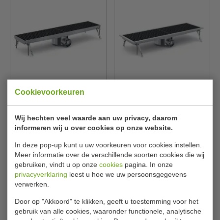
Vloerput | RVS | aansluit
Vloerput | RVS | aansluit
Cookievoorkeuren
waterafvoer 7,5 cm | B89 x
waterafvoer 7,5 cm | B93 x
D20 x H14 cm
D30 x H14 cm
CombiSteel
CombiSteel
7075.0125
7075.0105
Wij hechten veel waarde aan uw privacy, daarom
informeren wij u over cookies op onze website.
€ 245,00
€ 263,00
€ 345,00
€ 370,00
In deze pop-up kunt u uw voorkeuren voor cookies instellen.
Bekijken
Bekijken
Meer informatie over de verschillende soorten cookies die wij
gebruiken, vindt u op onze
cookies
pagina. In onze
privacyverklaring
leest u hoe we uw persoonsgegevens
Geld terug
prijsgarantie
verwerken.
Lage prijzen hoge service
Door op "Akkoord" te klikken, geeft u toestemming voor het
gebruik van alle cookies, waaronder functionele, analytische
Gratis verzending
vanaf € 200,00