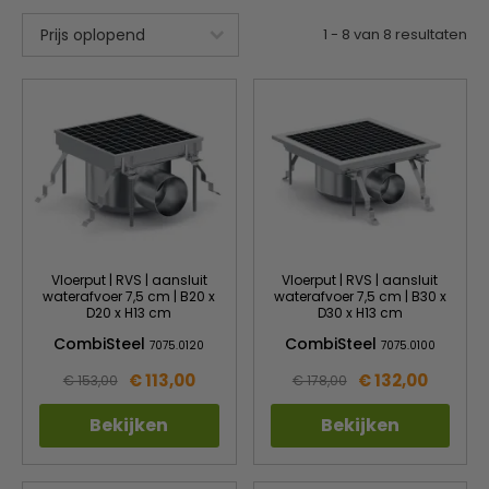
1
-
8
van
8
resultaten
Vloerput | RVS | aansluit
Vloerput | RVS | aansluit
waterafvoer 7,5 cm | B20 x
waterafvoer 7,5 cm | B30 x
D20 x H13 cm
D30 x H13 cm
CombiSteel
CombiSteel
7075.0120
7075.0100
€ 113,00
€ 132,00
€ 153,00
€ 178,00
Bekijken
Bekijken