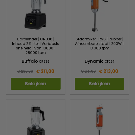
Barblender | CR836 |
Staafmixer | RVS | Rubber |
Inhoud 2.5 liter | Variabele
Afneembare staaf | 200W |
snelheid | van 10000-
13.000 tpm
28000 tpm
Buffalo
Dynamic
CR836
CF257
€ 211,00
€ 213,00
€ 239,99
€ 241,99
Bekijken
Bekijken