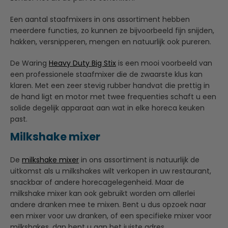
Een aantal staafmixers in ons assortiment hebben
meerdere functies, zo kunnen ze bijvoorbeeld fijn snijden,
hakken, versnipperen, mengen en natuurlijk ook pureren.
De Waring
Heavy Duty Big Stix
is een mooi voorbeeld van
een professionele staafmixer die de zwaarste klus kan
klaren. Met een zeer stevig rubber handvat die prettig in
de hand ligt en motor met twee frequenties schaft u een
solide degelijk apparaat aan wat in elke horeca keuken
past.
Milkshake mixer
De
milkshake mixer
in ons assortiment is natuurlijk de
uitkomst als u milkshakes wilt verkopen in uw restaurant,
snackbar of andere horecagelegenheid. Maar de
milkshake mixer kan ook gebruikt worden om allerlei
andere dranken mee te mixen. Bent u dus opzoek naar
een mixer voor uw dranken, of een specifieke mixer voor
milkshakes, dan bent u aan het juiste adres.