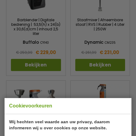
Barblender | Digitale
Staafmixer | Afneembare
bediening | 53,5(h) x 24(b)
staaf | RVS | Rubber | 4 Liter
x 30,6(d)cm | inhoud 2,5
| 250W
liter
Buffalo
Dynamic
CY140
CM235
€ 229,00
€ 231,00
€ 259,99
€ 261,99
Bekijken
Bekijken
Cookievoorkeuren
Wij hechten veel waarde aan uw privacy, daarom
informeren wij u over cookies op onze website.