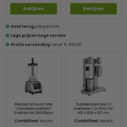
Bekijken
Bekijken
Geld terug
prijsgarantie
Lage prijzen hoge service
Gratis verzending
vanaf € 200,00
Blender | Inhoud 2 liter
Dubbele barmixer | 2
| Variabele snelheid |
snelheden | 2x 1000 ml |
Snelheid tot 28000tpm
H51 x B36 x D17 cm
CombiSteel
CombiSteel
7013.2515
7518.0105