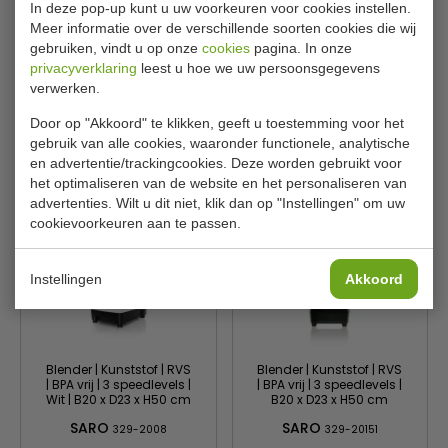
Staafmixer | RVS | 220W |
Staafmixer | RVS | Rubber |
In deze pop-up kunt u uw voorkeuren voor cookies instellen.
4-delig mes | Afneembare
220W | Met 4 messen
Meer informatie over de verschillende soorten cookies die wij
staaf
gebruiken, vindt u op onze
cookies
pagina. In onze
Dynamic
Dynamic
GH629
CF258
privacyverklaring
leest u hoe we uw persoonsgegevens
verwerken.
€ 231,00
€ 240,00
€ 261,99
€ 272,99
Door op "Akkoord" te klikken, geeft u toestemming voor het
Bekijken
Bekijken
gebruik van alle cookies, waaronder functionele, analytische
en advertentie/trackingcookies. Deze worden gebruikt voor
het optimaliseren van de website en het personaliseren van
advertenties. Wilt u dit niet, klik dan op "Instellingen" om uw
cookievoorkeuren aan te passen.
Instellingen
Akkoord
Blender | Kunststof | RVS
Blender | Kunststof | RVS
| BPA vrij | 3 speedlevels |
| BPA vrij | 3 speedlevels |
Wit | B20 x D23 x H50 cm
B20 x D23 x H50 cm
SARO
SARO
329-2008
329-20151