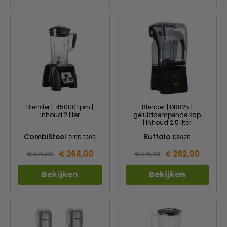
Blender | 45000Tpm |
Blender | DR825 |
inhoud 2 liter
geluiddempende kap
| Inhoud 2.5 liter
CombiSteel
Buffalo
7455.0305
DR825
€ 266,00
€ 282,00
€ 370,00
€ 319,99
Bekijken
Bekijken