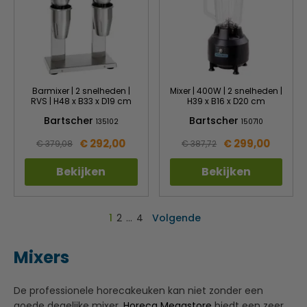
Barmixer | 2 snelheden |
Mixer | 400W | 2 snelheden |
RVS | H48 x B33 x D19 cm
H39 x B16 x D20 cm
Bartscher
Bartscher
135102
150710
€ 292,00
€ 299,00
€ 379,08
€ 387,72
Bekijken
Bekijken
1
2
…
4
Volgende
Mixers
De professionele horecakeuken kan niet zonder een
goede degelijke mixer.
Horeca Megastore
biedt een zeer