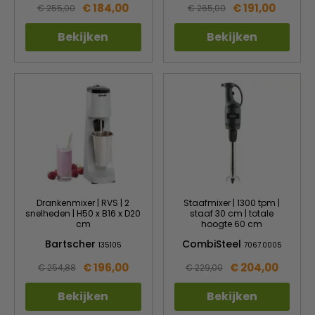
€ 184,00
€ 191,00
€ 255,00
€ 265,00
Bekijken
Bekijken
Drankenmixer | RVS | 2
Staafmixer | 1300 tpm |
snelheden | H50 x B16 x D20
staaf 30 cm | totale
cm
hoogte 60 cm
Bartscher
CombiSteel
135105
7067.0005
€ 196,00
€ 204,00
€ 254,88
€ 229,00
Bekijken
Bekijken