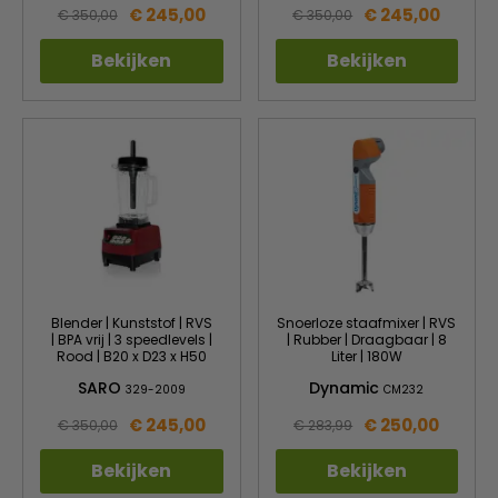
€ 245,00
€ 245,00
€ 350,00
€ 350,00
Bekijken
Bekijken
Blender | Kunststof | RVS
Snoerloze staafmixer | RVS
| BPA vrij | 3 speedlevels |
| Rubber | Draagbaar | 8
Rood | B20 x D23 x H50
Liter | 180W
SARO
Dynamic
329-2009
CM232
€ 245,00
€ 250,00
€ 350,00
€ 283,99
Bekijken
Bekijken