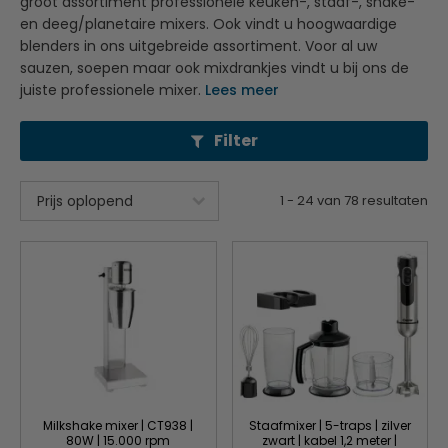
groot assortiment professionele keuken-, staaf-, shake-
en deeg/planetaire mixers. Ook vindt u hoogwaardige
blenders in ons uitgebreide assortiment. Voor al uw
sauzen, soepen maar ook mixdrankjes vindt u bij ons de
juiste professionele mixer.
Lees meer
Filter
1
-
24
van
78
resultaten
Milkshake mixer | CT938 |
Staafmixer | 5-traps | zilver
80W | 15.000 rpm
zwart | kabel 1,2 meter |