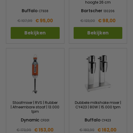
hoogte 26 cm
Buffalo
Bartscher
CT938
130206
€ 95,00
€ 98,00
€ 107,99
€ 123,00
Bekijken
Bekijken
Staafmixer | RVS | Rubber
Dubbele milkshake mixer |
| Afneembare staaf | 13.000
CY423 | 80W | 15.000 tpm
tpm
Dynamic
Buffalo
CF001
CY423
€ 153,00
€ 162,00
€ 173,99
€ 183,99