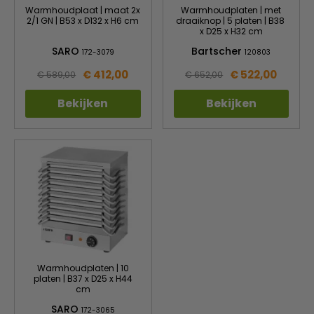
Warmhoudplaat | maat 2x
Warmhoudplaten | met
2/1 GN | B53 x D132 x H6 cm
draaiknop | 5 platen | B38
x D25 x H32 cm
SARO
Bartscher
172-3079
120803
€ 412,00
€ 522,00
€ 589,00
€ 652,00
Bekijken
Bekijken
Warmhoudplaten | 10
platen | B37 x D25 x H44
cm
SARO
172-3065