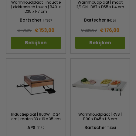
Warmhoudplaat | inductie
Warmhoudplaat | maat
| elektronisch touch | B49 x
2/1 GN | B67 x D55 x H4 cm
D35 x H7 cm
Bartscher
Bartscher
114367
114357
€ 153,00
€ 176,00
€ 191,00
€ 220,00
Bekijken
Bekijken
Inductieplaat | 900W | Ø 24
Warmhoudplaat | RVS |
cm | maten 33 x 19 x 35 cm
B90 x D45 x H6 cm
APS
Bartscher
FT162
114361