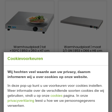
Warmhoudplaat | tot
Warmhoudplaat | maat
+110ºC | B50 x D50 x H7 cm
2/1 GN | B53 x D66 x H6 cm
SARO
SARO
172-3072
172-3077
Cookievoorkeuren
€ 281,00
€ 297,00
€ 330,00
€ 349,00
Wij hechten veel waarde aan uw privacy, daarom
Bekijken
Bekijken
informeren wij u over cookies op onze website.
In deze pop-up kunt u uw voorkeuren voor cookies instellen.
Meer informatie over de verschillende soorten cookies die wij
gebruiken, vindt u op onze
cookies
pagina. In onze
privacyverklaring
leest u hoe we uw persoonsgegevens
verwerken.