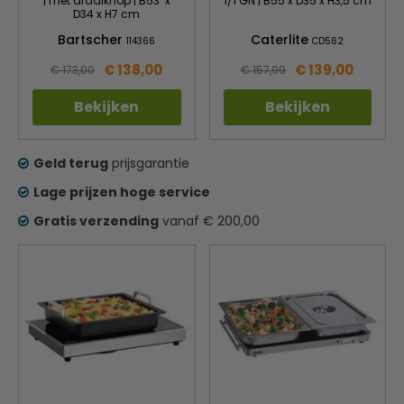
| met draaiknop | B53 x
1/1 GN | B55 x D35 x H3,5 cm
D34 x H7 cm
Bartscher
Caterlite
114366
CD562
€ 138,00
€ 139,00
€ 173,00
€ 157,99
Bekijken
Bekijken
Geld terug
prijsgarantie
Lage prijzen hoge service
Gratis verzending
vanaf € 200,00