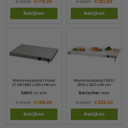
€ 179,00
€ 182,00
€ 202,99
€ 228,00
Bekijken
Bekijken
Warmhoudplaat | maat
Warmhoudplaat | RVS |
1/1 GN | B53 x D33 x H6 cm
B100 x D50 x H6 cm
SARO
Bartscher
172-3076
114362
€ 198,00
€ 226,00
€ 233,00
€ 282,00
Bekijken
Bekijken