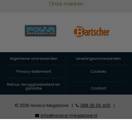
Onze merken
Algemene voorwaarden
Leveringsvoorwaarden
Privacy statement
Cookies
Retour, teruggavebeleid en
garantie
Contact
© 2026 Horeca Megastore
|
088 26 00 400
|
info@horeca-megastore.nl