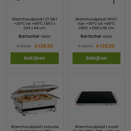
Warmhoudplaat | 1/1 GN |
Warmhoudplaat | RVS |
+30ºC tot +95ºC | B57 x
Van +35ºC tot +95ºC
D34 x H4 cm
| B50 x D38 x H6 cm
Bartscher
Bartscher
114356
114360
€ 128,00
€ 132,00
€ 160,00
€ 165,00
Bekijken
Bekijken
Warmhoudplaat | inductie
Warmhoudplaat | maat