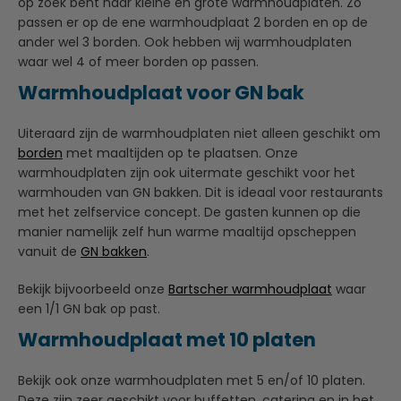
op zoek bent naar kleine en grote warmhoudplaten. Zo
passen er op de ene warmhoudplaat 2 borden en op de
ander wel 3 borden. Ook hebben wij warmhoudplaten
waar wel 4 of meer borden op passen.
Warmhoudplaat voor GN bak
Uiteraard zijn de warmhoudplaten niet alleen geschikt om
borden
met maaltijden op te plaatsen. Onze
warmhoudplaten zijn ook uitermate geschikt voor het
warmhouden van GN bakken. Dit is ideaal voor restaurants
met het zelfservice concept. De gasten kunnen op die
manier namelijk zelf hun warme maaltijd opscheppen
vanuit de
GN bakken
.
Bekijk bijvoorbeeld onze
Bartscher warmhoudplaat
waar
een 1/1 GN bak op past.
Warmhoudplaat met 10 platen
Bekijk ook onze warmhoudplaten met 5 en/of 10 platen.
Deze zijn zeer geschikt voor buffetten, catering en in het