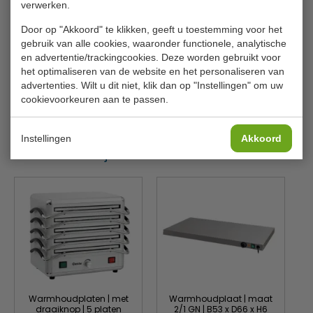
verwerken.
Vermogen
300 W
Door op "Akkoord" te klikken, geeft u toestemming voor het
Voltage
230 V 50 Hz
gebruik van alle cookies, waaronder functionele, analytische
B x D x H
670 x 550 x 40 mm
en advertentie/trackingcookies. Deze worden gebruikt voor
het optimaliseren van de website en het personaliseren van
Materiaal
Aluminium & glas
advertenties. Wilt u dit niet, klik dan op "Instellingen" om uw
cookievoorkeuren aan te passen.
Gewicht
6 kilo
Instellingen
Akkoord
Is dit iets voor jou?
Warmhoudplaten | met
Warmhoudplaat | maat
draaiknop | 5 platen
2/1 GN | B53 x D66 x H6