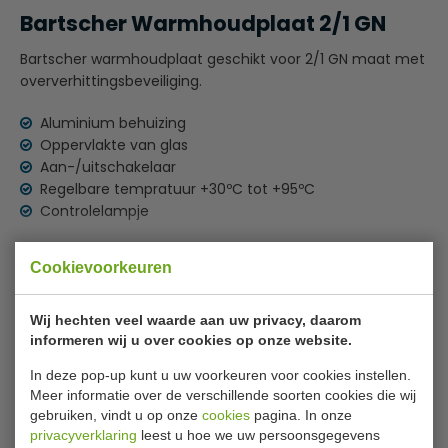
Bartscher Warmhoudplaat 2/1 GN
Bartscher warmhoudplaat geschikt voor 2/1 GN maat met
oververhittingsbeveiliging.
Aluminium behuizing
Oppervlakte van glas
Aan-/uitschakelaar
Regelbare tempratuur +30ºC tot +95ºC
Controlelampje
Lees meer
Zeer geschikt voor uw horeca buffet of all you can eat
Cookievoorkeuren
restaurants
Bijlages
Wij hechten veel waarde aan uw privacy, daarom
Gebruiksaanwijzing 114.356.pdf
informeren wij u over cookies op onze website.
In deze pop-up kunt u uw voorkeuren voor cookies instellen.
Specificaties
Meer informatie over de verschillende soorten cookies die wij
gebruiken, vindt u op onze
cookies
pagina. In onze
Artikel
114357
privacyverklaring
leest u hoe we uw persoonsgegevens