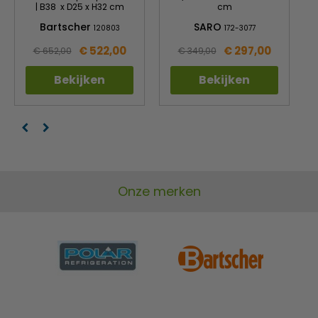
| B38 x D25 x H32 cm
cm
Bartscher
SARO
120803
172-3077
€ 522,00
€ 297,00
€ 652,00
€ 349,00
Bekijken
Bekijken
Onze merken