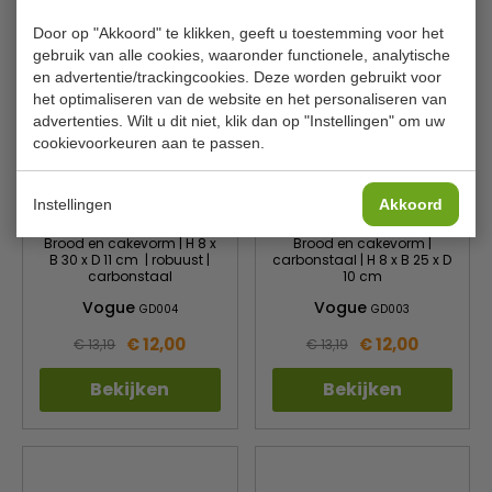
Door op "Akkoord" te klikken, geeft u toestemming voor het
gebruik van alle cookies, waaronder functionele, analytische
en advertentie/trackingcookies. Deze worden gebruikt voor
het optimaliseren van de website en het personaliseren van
advertenties. Wilt u dit niet, klik dan op "Instellingen" om uw
cookievoorkeuren aan te passen.
Instellingen
Akkoord
Brood en cakevorm | H 8 x
Brood en cakevorm |
B 30 x D 11 cm | robuust |
carbonstaal | H 8 x B 25 x D
carbonstaal
10 cm
Vogue
Vogue
GD004
GD003
€ 12,00
€ 12,00
€ 13,19
€ 13,19
Bekijken
Bekijken