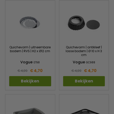
Quichevorm | uitneembare
Quichevorm | antikleef |
bodem | RVS | H2 x Ø12 cm
losse bodem | Ø 10 x H 3
cm
Vogue
Vogue
E798
GC988
€ 4,70
€ 4,70
€ 4,99
€ 4,99
Bekijken
Bekijken