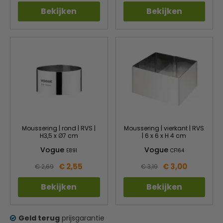
Bekijken
Bekijken
Moussering | rond | RVS |
Moussering | vierkant | RVS
H3,5 x Ø7 cm
| 6 x 6 x H 4 cm
Vogue
Vogue
E891
CF164
€ 2,55
€ 3,00
€ 2,69
€ 3,19
Bekijken
Bekijken
Geld terug
prijsgarantie