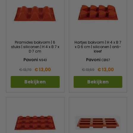
Piramides bakvorm | 6
Hartjes bakvorm | H 4 x B 7
stuks | siliconen | H 4 x B 7 x
x D 6 cm | siliconen | anti-
D 7 cm
kleef
Pavoni
Pavoni
N943
CB167
€ 13,00
€ 13,00
€ 13,79
€ 13,59
Bekijken
Bekijken