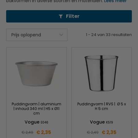
bakvormen in diverse soorten en materialen.
Lees meer
Filter
1
-
24
van
33
resultaten
Puddingvorm | aluminium
Puddingvorm | RVS | Ø 5 x
| inhoud 340 ml | H5 x Ø11
H 5 cm
cm
Vogue
Vogue
E046
K519
€ 2,35
€ 2,35
€ 2,49
€ 2,49