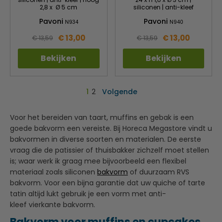
2,8 x Ø 5 cm
siliconen | anti-kleef
Pavoni
Pavoni
N934
N940
€ 13,00
€ 13,00
€ 13,59
€ 13,59
Bekijken
Bekijken
1
2
Volgende
Voor het bereiden van taart, muffins en gebak is een
goede bakvorm een vereiste. Bij Horeca Megastore vindt u
bakvormen in diverse soorten en materialen. De eerste
vraag die de patissier of thuisbakker zichzelf moet stellen
is; waar werk ik graag mee bijvoorbeeld een flexibel
materiaal zoals siliconen
bakvorm
of duurzaam RVS
bakvorm. Voor een bijna garantie dat uw quiche of tarte
tatin altijd lukt gebruik je een vorm met anti-
kleef vierkante bakvorm.
Bakvorm voor muffins en cupcakes