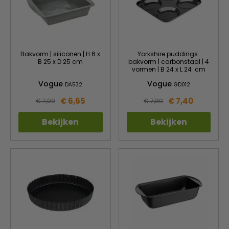
Bakvorm | siliconen | H 6 x
Yorkshire puddings
B 25 x D 25 cm
bakvorm | carbonstaal | 4
vormen | B 24 x L 24 cm
Vogue
Vogue
DA532
GD012
€ 6,65
€ 7,40
€ 7,09
€ 7,89
Bekijken
Bekijken