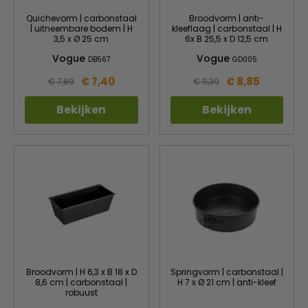
Quichevorm | carbonstaal
Broodvorm | anti-
| uitneembare bodem | H
kleeflaag | carbonstaal | H
3,5 x Ø 25 cm
6x B 25,5 x D 12,5 cm
Vogue
Vogue
DB567
GD005
€ 7,40
€ 8,85
€ 7,89
€ 9,39
Bekijken
Bekijken
Broodvorm | H 6,3 x B 18 x D
Springvorm | carbonstaal |
8,6 cm | carbonstaal |
H 7 x Ø 21 cm | anti-kleef
robuust