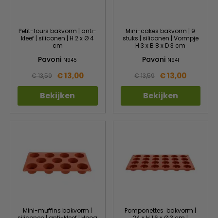
Petit-fours bakvorm | anti-
Mini-cakes bakvorm | 9
kleef | siliconen | H 2 x Ø 4
stuks | siliconen | Vormpje
cm
H 3 x B 8 x D 3 cm
Pavoni
Pavoni
N945
N941
€ 13,00
€ 13,00
€ 13,59
€ 13,59
Bekijken
Bekijken
Mini-muffins bakvorm |
Pomponettes bakvorm |
siliconen | anti-kleef | Hoog
24 x H 1,6 x Ø 3 cm |