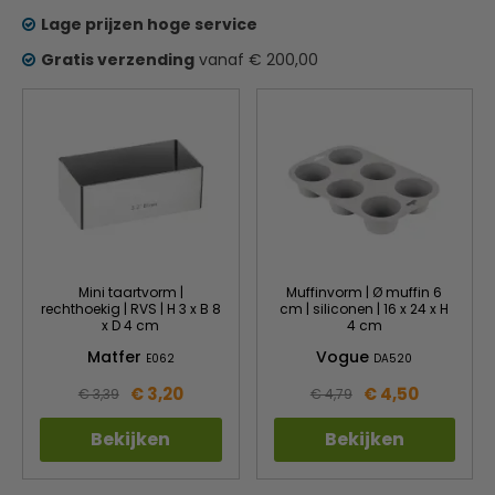
Lage prijzen hoge service
Gratis verzending
vanaf € 200,00
Mini taartvorm |
Muffinvorm | Ø muffin 6
rechthoekig | RVS | H 3 x B 8
cm | siliconen | 16 x 24 x H
x D 4 cm
4 cm
Matfer
Vogue
E062
DA520
€ 3,20
€ 4,50
€ 3,39
€ 4,79
Bekijken
Bekijken