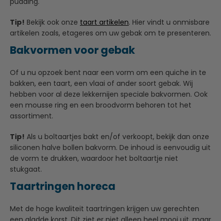
pudding.
Tip!
Bekijk ook onze
taart artikelen
. Hier vindt u onmisbare
artikelen zoals, etageres om uw gebak om te presenteren.
Bakvormen voor gebak
Of u nu opzoek bent naar een vorm om een quiche in te
bakken, een taart, een vlaai of ander soort gebak. Wij
hebben voor al deze lekkernijen speciale bakvormen. Ook
een mousse ring en een broodvorm behoren tot het
assortiment.
Tip!
Als u boltaartjes bakt en/of verkoopt, bekijk dan onze
siliconen halve bollen bakvorm. De inhoud is eenvoudig uit
de vorm te drukken, waardoor het boltaartje niet
stukgaat.
Taartringen horeca
Met de hoge kwaliteit taartringen krijgen uw gerechten
een gladde korst. Dit ziet er niet alleen heel mooi uit, maar