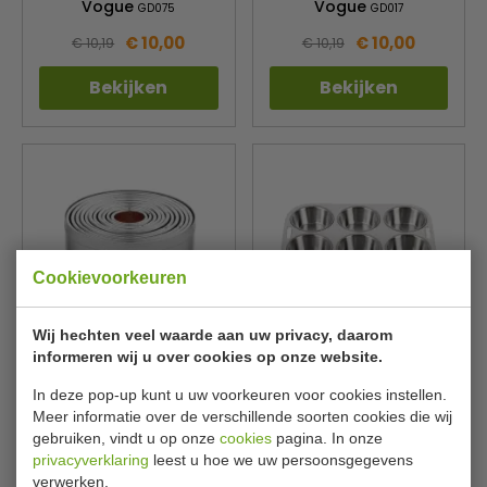
Vogue
Vogue
GD075
GD017
€ 10,00
€ 10,00
€ 10,19
€ 10,19
Bekijken
Bekijken
Cookievoorkeuren
Wij hechten veel waarde aan uw privacy, daarom
Uitsteekvormen | 11 stuks |
Muffins bakvorm | 6
informeren wij u over cookies op onze website.
2,3 tot Ø 9 cm | zacht staal
holtes | RVS | B 27 x L 19 cm
Vogue
Vogue
E013
E714
In deze pop-up kunt u uw voorkeuren voor cookies instellen.
Meer informatie over de verschillende soorten cookies die wij
€ 10,00
€ 11,00
€ 10,19
€ 11,19
gebruiken, vindt u op onze
cookies
pagina. In onze
privacyverklaring
leest u hoe we uw persoonsgegevens
Bekijken
Bekijken
verwerken.