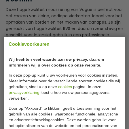
Deze hoge kwaliteit moussering van Vogue is perfect voor
het maken van kleine, ondiepe vierkanten. Ideaal voor het
opmaken van borden en het maken van canapés. Ze zijn
gemaakt van hoge kwaliteit RVS en daarom zeer stevig en
geschikt voor intensief gebruik in een professionele
keuken.
Cookievoorkeuren
Worden per stuk verkocht
Lees meer
Voor een mooie opmaak
Wij hechten veel waarde aan uw privacy, daarom
informeren wij u over cookies op onze website.
Ideaal om rijst en groenten in gelijke porties te verdelen
Specificaties
Creëert nette stapeltjes
In deze pop-up kunt u uw voorkeuren voor cookies instellen.
Zeer duurzaam
Meer informatie over de verschillende soorten cookies die wij
Model
CF 164
Eenvoudig te reinigen
gebruiken, vindt u op onze
cookies
pagina. In onze
H x B x D
3,5 x 6 x 6 cm
privacyverklaring
leest u hoe we uw persoonsgegevens
verwerken.
Materiaal
RVS
Door op "Akkoord" te klikken, geeft u toestemming voor het
Gewicht
60 gram
gebruik van alle cookies, waaronder functionele, analytische
en advertentie/trackingcookies. Deze worden gebruikt voor
het optimaliseren van de website en het personaliseren van