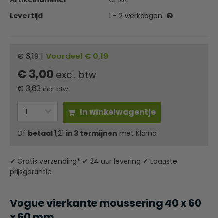
Artikelnummer
CF164
Levertijd
1 - 2 werkdagen
€ 3,19
|
Voordeel € 0,19
€ 3,00
excl. btw
€
3,63
incl. btw
In winkelwagentje
Of
betaal
1,21
in 3 termijnen
met Klarna
✔ Gratis verzending* ✔ 24 uur levering ✔ Laagste
prijsgarantie
Vogue vierkante moussering 40 x 60
x 60 mm