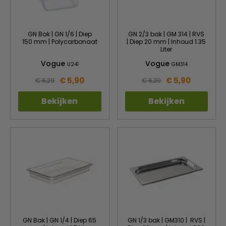
GN Bak | GN 1/6 | Diep
GN 2/3 bak | GM 314 | RVS
150 mm | Polycarbonaat
| Diep 20 mm | Inhoud 1.35
Liter
Vogue
Vogue
U241
GM314
€ 5,90
€ 5,90
€ 6,29
€ 6,29
Bekijken
Bekijken
GN Bak | GN 1/4 | Diep 65
GN 1/3 bak | GM310 | RVS |