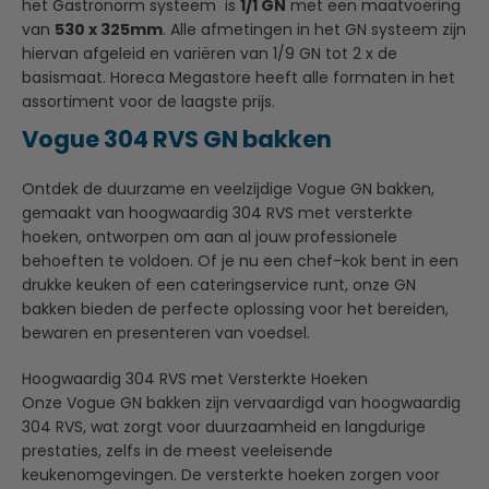
het Gastronorm systeem is
1/1 GN
met een maatvoering
van
530 x 325
mm
. Alle afmetingen in het GN systeem zijn
hiervan afgeleid en variëren van 1/9 GN tot 2 x de
basismaat. Horeca Megastore heeft alle formaten in het
assortiment voor de laagste prijs.
Vogue 304 RVS GN bakken
Ontdek de duurzame en veelzijdige Vogue GN bakken,
gemaakt van hoogwaardig 304 RVS met versterkte
hoeken, ontworpen om aan al jouw professionele
behoeften te voldoen. Of je nu een chef-kok bent in een
drukke keuken of een cateringservice runt, onze GN
bakken bieden de perfecte oplossing voor het bereiden,
bewaren en presenteren van voedsel.
Hoogwaardig 304 RVS met Versterkte Hoeken
Onze Vogue GN bakken zijn vervaardigd van hoogwaardig
304 RVS, wat zorgt voor duurzaamheid en langdurige
prestaties, zelfs in de meest veeleisende
keukenomgevingen. De versterkte hoeken zorgen voor