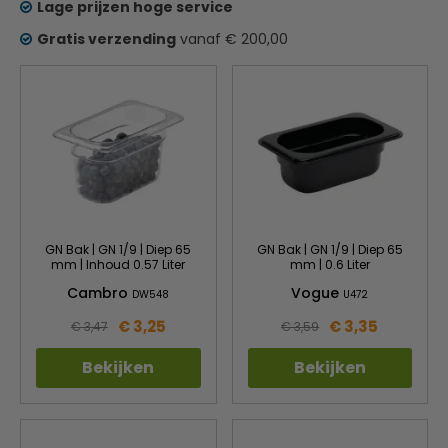
Lage prijzen hoge service
Gratis verzending
vanaf € 200,00
GN Bak | GN 1/9 | Diep 65
GN Bak | GN 1/9 | Diep 65
mm | Inhoud 0.57 Liter
mm | 0.6 Liter
Cambro
Vogue
DW548
U472
€ 3,25
€ 3,35
€ 3,47
€ 3,59
Bekijken
Bekijken