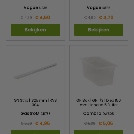
Vogue
Vogue
U236
K826
€ 4,50
€ 4,70
€ 4,79
€ 4,99
Bekijken
Bekijken
GN Strip | 325 mm | RVS
GN Bak | GN 1/3 | Diep 150
304
mm | Inhoud 5.3 Liter
GastroM
Cambro
GR738
DW505
€ 4,95
€ 5,05
€ 5,29
€ 5,39