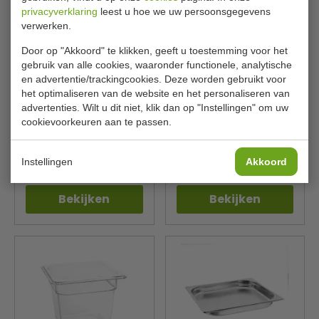
privacyverklaring
leest u hoe we uw persoonsgegevens
verwerken.
Door op "Akkoord" te klikken, geeft u toestemming voor het
gebruik van alle cookies, waaronder functionele, analytische
en advertentie/trackingcookies. Deze worden gebruikt voor
het optimaliseren van de website en het personaliseren van
GN Bak | GN 1/4 | Diep
GN 1/9 Bak | K824 | RVS |
advertenties. Wilt u dit niet, klik dan op "Instellingen" om uw
100 mm | Inhoud 2.4 Liter
Diep 65 mm | Inhoud 600
cookievoorkeuren aan te passen.
ml
Vogue
Vogue
U467
K824
Instellingen
Akkoord
€ 5,70
€ 5,80
€ 6,09
€ 6,19
Bekijken
Bekijken