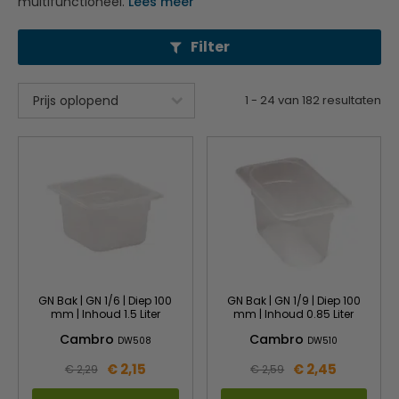
multifunctioneel.
Lees meer
Filter
1
-
24
van
182
resultaten
GN Bak | GN 1/6 | Diep 100
GN Bak | GN 1/9 | Diep 100
mm | Inhoud 1.5 Liter
mm | Inhoud 0.85 Liter
Cambro
Cambro
DW508
DW510
€ 2,15
€ 2,45
€ 2,29
€ 2,59