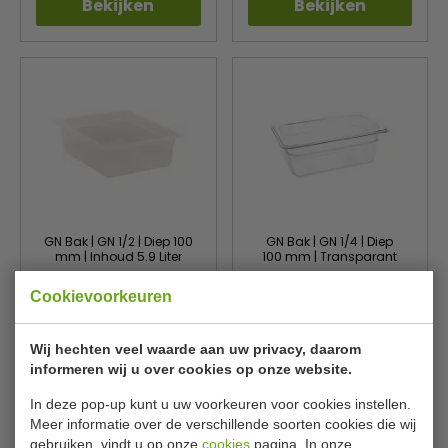
Bekijken
Bekijken
GN Bak | GN 1/2 | Diep 100
GN Bak | GN 1/4 | Diep
mm | Inhoud 5.9 Liter
100 mm | Transparant
Cambro
Vogue
DW502
U237
Cookievoorkeuren
€ 5,25
€ 5,45
€ 5,59
€ 5,79
Wij hechten veel waarde aan uw privacy, daarom
Bekijken
Bekijken
informeren wij u over cookies op onze website.
In deze pop-up kunt u uw voorkeuren voor cookies instellen.
Meer informatie over de verschillende soorten cookies die wij
gebruiken, vindt u op onze
cookies
pagina. In onze