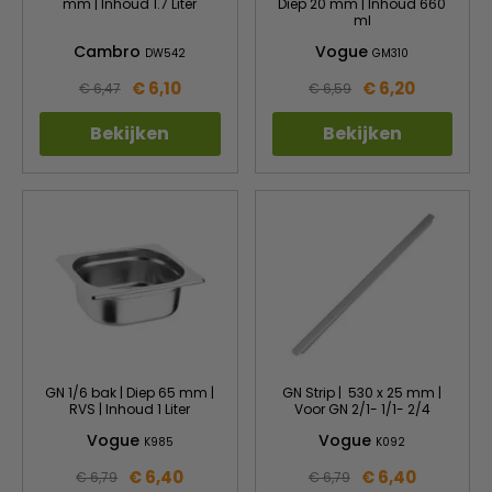
mm | Inhoud 1.7 Liter
Diep 20 mm | Inhoud 660
ml
Cambro
Vogue
DW542
GM310
€ 6,10
€ 6,20
€ 6,47
€ 6,59
Bekijken
Bekijken
GN 1/6 bak | Diep 65 mm |
GN Strip | 530 x 25 mm |
RVS | Inhoud 1 Liter
Voor GN 2/1- 1/1- 2/4
Vogue
Vogue
K985
K092
€ 6,40
€ 6,40
€ 6,79
€ 6,79