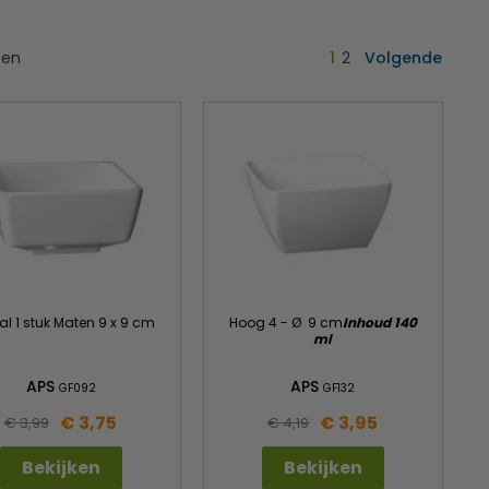
ten
1
2
Volgende
al 1 stuk Maten 9 x 9 cm
Hoog 4 - Ø 9 cm
Inhoud 140
ml
APS
APS
GF092
GF132
€ 3,75
€ 3,95
€ 3,99
€ 4,19
Bekijken
Bekijken