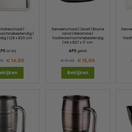
ntatieschaal |
Serveerschaal | Zwart | Bruine
Serve
chinebestendig |
rand | Melamine |
dig | L29 x B20 cm
Vaatwasmachinebestendig
Vaat
| H4 x B27 x 17 cm
APS
APS
GF 162
gk840
€ 14,00
€ 15,00
99
€ 15,49
ekijken
Bekijken