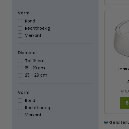
Vorm
Rond
Rechthoekig
Vierkant
Diameter
Tot 15 cm
15 - 19 cm
Taart
25 - 29 cm
€ 6,
Vorm
Rond
B
Rechthoekig
Vierkant
Geld ter