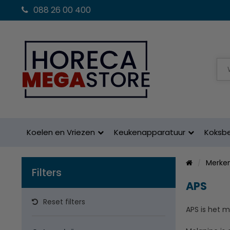
088 26 00 400
Koelen en Vriezen
Keukenapparatuur
Koksb
Merke
Filters
APS
Reset filters
APS is het 