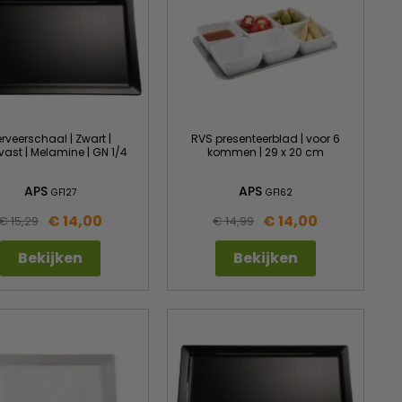
rveerschaal | Zwart |
RVS presenteerblad | voor 6
vast | Melamine | GN 1/4
kommen | 29 x 20 cm
APS
APS
GF127
GF162
€ 14,00
€ 14,00
€ 15,29
€ 14,99
Bekijken
Bekijken