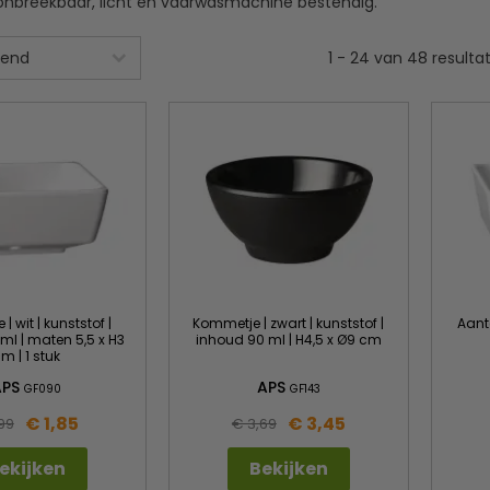
 onbreekbaar, licht en vaarwasmachine bestendig.
1
-
24
van
48
resulta
| wit | kunststof |
Kommetje | zwart | kunststof |
Aant
ml | maten 5,5 x H3
inhoud 90 ml | H4,5 x Ø9 cm
m | 1 stuk
APS
APS
GF090
GF143
€ 1,85
€ 3,45
,99
€ 3,69
ekijken
Bekijken