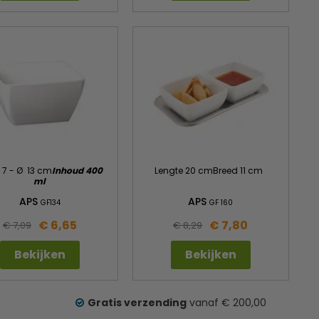
 7 - Ø 13 cm
Inhoud 400
Lengte 20 cmBreed 11 cm
ml
APS
APS
GF134
GF 160
€ 6,65
€ 7,80
€ 7,09
€ 8,29
Bekijken
Bekijken
Gratis verzending
vanaf € 200,00