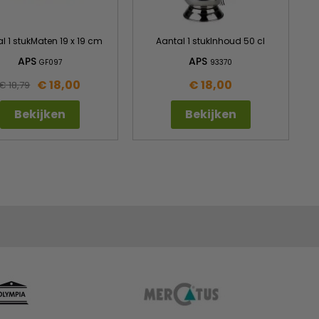
l 1 stukMaten 19 x 19 cm
Aantal 1 stukInhoud 50 cl
APS
APS
GF097
93370
€ 18,00
€ 18,00
€ 18,79
Bekijken
Bekijken