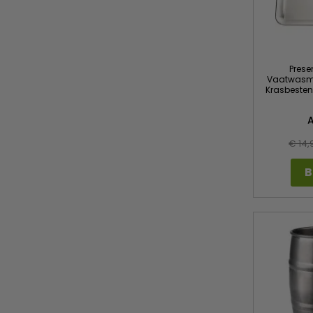
Prese
Vaatwasma
Krasbesten
€ 14,
B