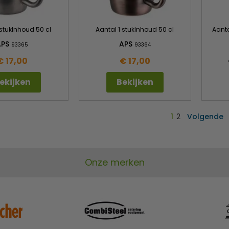
 stukInhoud 50 cl
Aantal 1 stukInhoud 50 cl
Aanta
APS
APS
93365
93364
€ 17,00
€ 17,00
ekijken
Bekijken
1
2
Volgende
Onze merken