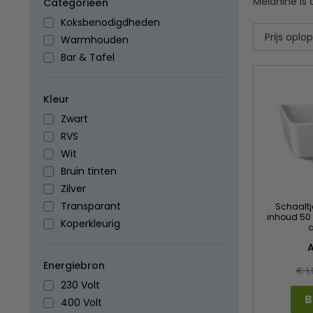
Melanine is
Categorieën
Koksbenodigdheden
Warmhouden
Bar & Tafel
Kleur
Zwart
RVS
Wit
Bruin tinten
Zilver
Transparant
Schaaltje 
inhoud 50 
Koperkleurig
c
Energiebron
€ 1
230 Volt
B
400 Volt