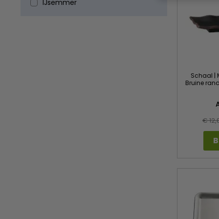
IJsemmer
Schaal | 
Bruine rand
€ 12,
B