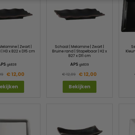
Melamine | Zwart |
Schaal | Melamine | Zwart |
Se
 | H3 x B22 x D15 cm
Bruine rand | Stapelbaar | H2 x
Kleur
B27 x D11 cm
APS
APS
gk838
gk839
€ 12,00
€ 12,00
89
€ 12,89
ekijken
Bekijken