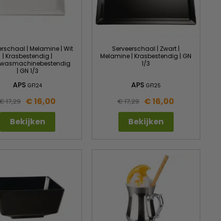
erschaal | Melamine | Wit
Serveerschaal | Zwart |
| Krasbestendig |
Melamine | Krasbestendig | GN
wasmachinebestendig
1/3
| GN 1/3
APS
APS
GF124
GF125
€ 16,00
€ 16,00
€ 17,29
€ 17,29
Bekijken
Bekijken