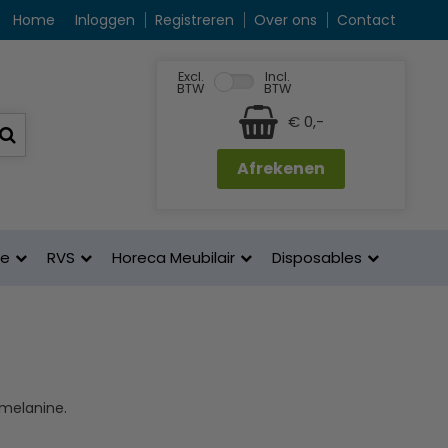
Home
Inloggen
Registreren
Over ons
Contact
Excl.
Incl.
BTW
BTW
€ 0,-
Afrekenen
ne
RVS
Horeca Meubilair
Disposables
 melanine.