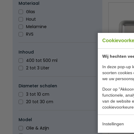
Materiaal
Glas
Hout
Melamine
RVS
Cookievoork
Inhoud
Wij hechten vee
400 tot 500 ml
RVS prese
In deze pop-up k
komme
2 tot 3 Liter
soorten cookies 
we uw persoons
Diameter schalen
Door op "Akkoord
€ 8,
3 tot 10 cm
functionele, ana
van de website en
20 tot 30 cm
B
cookievoorkeure
Model
Instellingen
Olie & Azijn