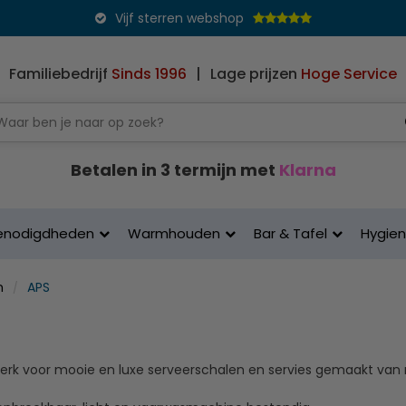
Vijf sterren webshop
Familiebedrijf
Sinds 1996
|
Lage prijzen
Hoge Service
Betalen in 3 termijn met
Klarna
enodigdheden
Warmhouden
Bar & Tafel
Hygie
n
APS
merk voor mooie en luxe serveerschalen en servies gemaakt van