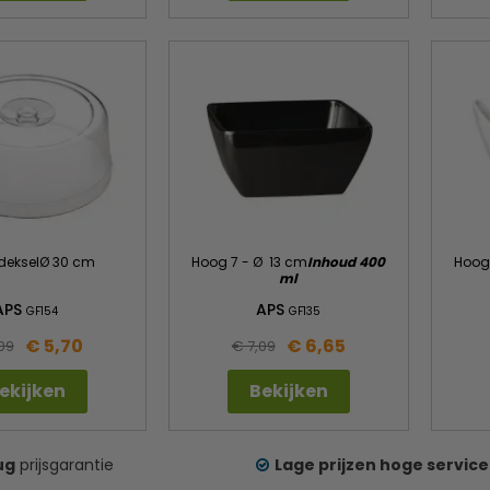
 dekselØ 30 cm
Hoog 7 - Ø 13 cm
Inhoud 400
Hoog
ml
APS
APS
GF154
GF135
€ 5,70
€ 6,65
09
€ 7,09
ekijken
Bekijken
ug
prijsgarantie
Lage prijzen hoge service