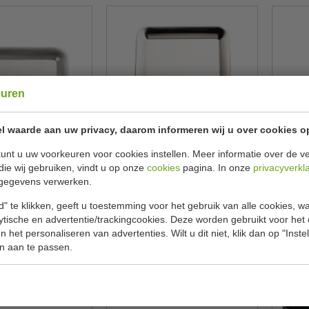
euren
l waarde aan uw privacy, daarom informeren wij u over cookies o
nteerblad | voor 2
Presentatieschaal |
Olie e
unt u uw voorkeuren voor cookies instellen. Meer informatie over de ve
n | 20 x 11 cm
Vaatwasmachinebestendig |
L20 x B20 cm
die wij gebruiken, vindt u op onze
cookies
pagina. In onze
privacyverkl
gegevens verwerken.
APS
APS
GF160
GF 161
" te klikken, geeft u toestemming voor het gebruik van alle cookies, 
€ 7,80
€ 10,00
29
€ 10,95
lytische en advertentie/trackingcookies. Deze worden gebruikt voor het
 het personaliseren van advertenties. Wilt u dit niet, klik dan op "Inst
ekijken
Bekijken
n aan te passen.