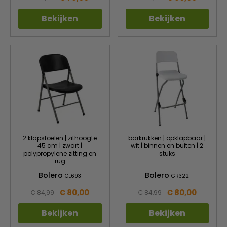
Bekijken
Bekijken
2 klapstoelen | zithoogte
barkrukken | opklapbaar |
45 cm | zwart |
wit | binnen en buiten | 2
polypropylene zitting en
stuks
rug
Bolero
Bolero
CE693
GR322
€ 80,00
€ 80,00
€ 84,99
€ 84,99
Bekijken
Bekijken