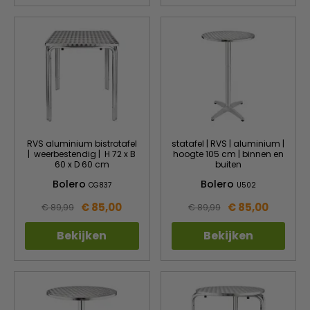
RVS aluminium bistrotafel
statafel | RVS | aluminium |
| weerbestendig | H 72 x B
hoogte 105 cm | binnen en
60 x D 60 cm
buiten
Bolero
Bolero
CG837
U502
€ 85,00
€ 85,00
€ 89,99
€ 89,99
Bekijken
Bekijken