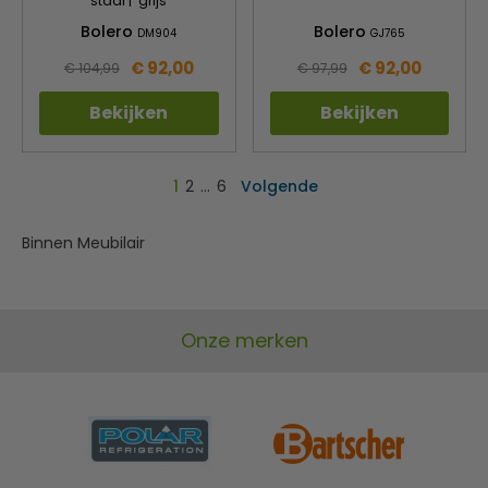
staal | grijs
Bolero
Bolero
DM904
GJ765
€ 92,00
€ 92,00
€ 104,99
€ 97,99
Bekijken
Bekijken
1
2
…
6
Volgende
Binnen Meubilair
Onze merken