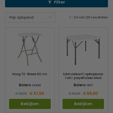
Filter
1
-
24
van
126
resultaten
Hoog 73 -Breed 60 cm
tafel vierkant | opklapbaar
| wit | polyethyleen blad
Bolero
Bolero
CA998
Y807
€ 37,00
€ 56,00
€ 38,99
€ 59,99
Bekijken
Bekijken