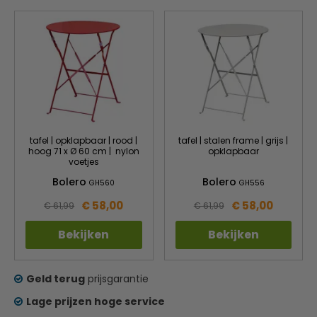
tafel | opklapbaar | rood |
tafel | stalen frame | grijs |
hoog 71 x Ø 60 cm | nylon
opklapbaar
voetjes
Bolero
Bolero
GH560
GH556
€ 58,00
€ 58,00
€ 61,99
€ 61,99
Bekijken
Bekijken
Geld terug
prijsgarantie
Lage prijzen hoge service