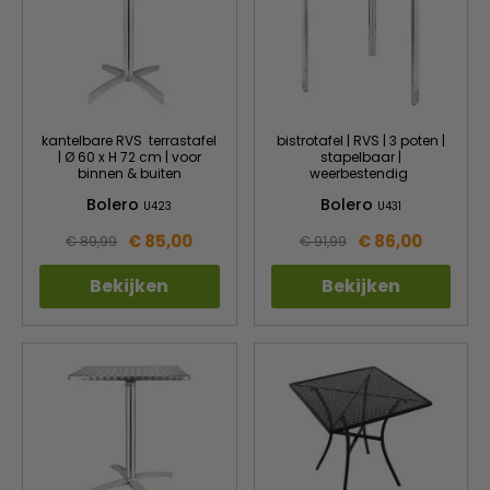
kantelbare RVS terrastafel
bistrotafel | RVS | 3 poten |
| Ø 60 x H 72 cm | voor
stapelbaar |
binnen & buiten
weerbestendig
Bolero
Bolero
U423
U431
€ 85,00
€ 86,00
€ 89,99
€ 91,99
Bekijken
Bekijken