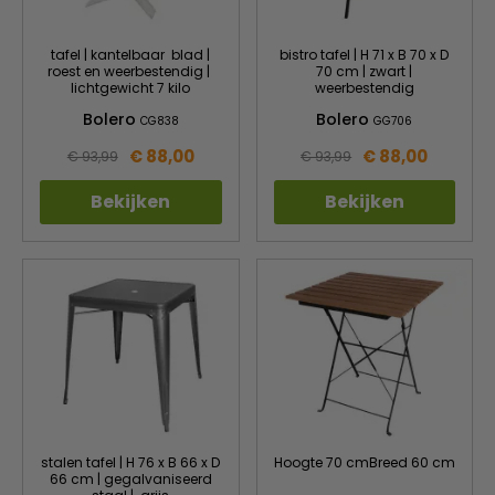
tafel | kantelbaar blad |
bistro tafel | H 71 x B 70 x D
roest en weerbestendig |
70 cm | zwart |
lichtgewicht 7 kilo
weerbestendig
Bolero
Bolero
CG838
GG706
€ 88,00
€ 88,00
€ 93,99
€ 93,99
Bekijken
Bekijken
stalen tafel | H 76 x B 66 x D
Hoogte 70 cmBreed 60 cm
66 cm | gegalvaniseerd