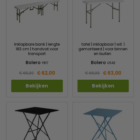
Inklapbare bank | lengte
tafel | inklapbaar | wit |
183 cm | handvat voor
gemonteerd | voor binnen
transport
en buiten
Bolero
Bolero
Y817
U543
€ 62,00
€ 63,00
€ 65,99
€ 66,99
Bekijken
Bekijken