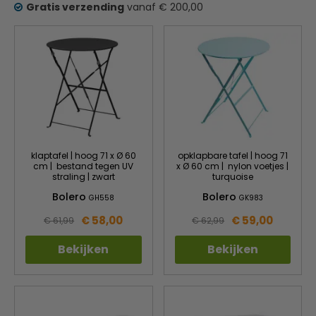
Gratis verzending
vanaf € 200,00
klaptafel | hoog 71 x Ø 60
opklapbare tafel | hoog 71
cm | bestand tegen UV
x Ø 60 cm | nylon voetjes |
straling | zwart
turquoise
Bolero
Bolero
GH558
GK983
€ 58,00
€ 59,00
€ 61,99
€ 62,99
Bekijken
Bekijken