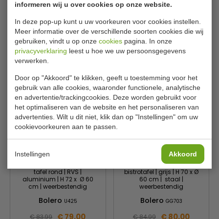
informeren wij u over cookies op onze website.
voetjes
zwart
Bolero
Bolero
GK988
GG705
In deze pop-up kunt u uw voorkeuren voor cookies instellen.
Meer informatie over de verschillende soorten cookies die wij
€ 67,00
€ 70,00
€ 70,99
€ 74,99
gebruiken, vindt u op onze
cookies
pagina. In onze
privacyverklaring
leest u hoe we uw persoonsgegevens
Bekijken
Bekijken
verwerken.
Door op "Akkoord" te klikken, geeft u toestemming voor het
gebruik van alle cookies, waaronder functionele, analytische
en advertentie/trackingcookies. Deze worden gebruikt voor
het optimaliseren van de website en het personaliseren van
advertenties. Wilt u dit niet, klik dan op "Instellingen" om uw
cookievoorkeuren aan te passen.
Instellingen
Akkoord
tafel rond | RVS |
bistrotafel | grijs | H 70 x Ø
aluminium | H 72 x Ø 60
60 cm | staal |
cm | weerbestendig
weerbestendig
Bolero
Bolero
U425
GG703
€ 79,00
€ 80,00
€ 83,99
€ 84,99