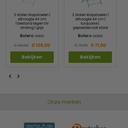
2 stalen klapstoelen |
2 stalen klapstoelen |
zithoogte 44 cm
zithoogte 44 cm |
| bestand tegen UV
turquoise |
straling | grijs
gepoedercoat staal
Bolero
Bolero
GH551
GK982
€ 138,00
€ 71,00
€ 146,99
€ 75,99
Bekijken
Bekijken
Onze merken