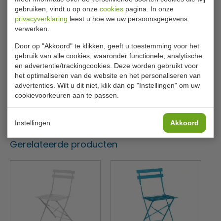
Opklapbaar voor eenvoudige opslag
gebruiken, vindt u op onze
cookies
pagina. In onze
Specificaties
privacyverklaring
leest u hoe we uw persoonsgegevens
verwerken.
Model
GK 985
Door op "Akkoord" te klikken, geeft u toestemming voor het
gebruik van alle cookies, waaronder functionele, analytische
B x D x H
60 x 60 x 71 cm
en advertentie/trackingcookies. Deze worden gebruikt voor
het optimaliseren van de website en het personaliseren van
Kleur
Turquoise
advertenties. Wilt u dit niet, klik dan op "Instellingen" om uw
Materiaal
Stalen frame en blad
cookievoorkeuren aan te passen.
Gewicht
7 kilo
Instellingen
Akkoord
Gerelateerde producten