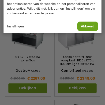
Bekijken
Bekijken
het optimaliseren van de website en het personaliseren van
advertenties. Wilt u dit niet, klik dan op "Instellingen" om uw
cookievoorkeuren aan te passen.
Instellingen
Akkoord
4 x 3,7 + 2 x 5,5 kW
Kookplaattafel | met
zonesGas
kookplaat | B120 x D70 x
H90 cm | gas | 5x 6,5 kW
GastroM
CombiSteel
GN082
7178.0585
€ 2267,00
€ 2349,00
€ 2906,99
€ 3355,00
Bekijken
Bekijken