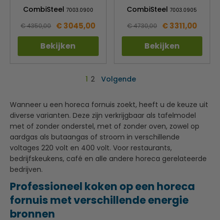
CombiSteel
CombiSteel
7003.0900
7003.0905
€ 3045,00
€ 3311,00
€ 4350,00
€ 4730,00
Bekijken
Bekijken
1
2
Volgende
Wanneer u een horeca fornuis zoekt, heeft u de keuze uit
diverse varianten. Deze zijn verkrijgbaar als tafelmodel
met of zonder onderstel, met of zonder oven, zowel op
aardgas als butaangas of stroom in verschillende
voltages 220 volt en 400 volt. Voor restaurants,
bedrijfskeukens, café en alle andere horeca gerelateerde
bedrijven.
Professioneel koken op een horeca
fornuis met verschillende energie
bronnen