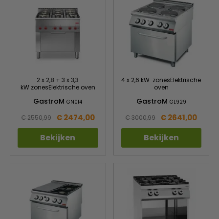
2 x 2,8 + 3 x 3,3
4 x 2,6 kW zonesElektrische
kW zonesElektrische oven
oven
GastroM
GastroM
GN014
GL929
€ 2474,00
€ 2641,00
€ 2550,99
€ 3000,99
Bekijken
Bekijken