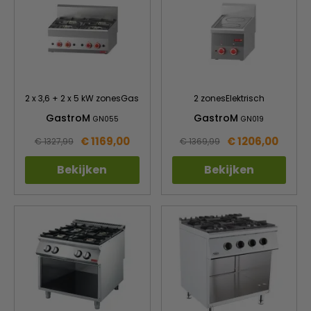
2 x 3,6 + 2 x 5 kW zonesGas
2 zonesElektrisch
GastroM
GastroM
GN055
GN019
€ 1169,00
€ 1206,00
€ 1327,99
€ 1369,99
Bekijken
Bekijken