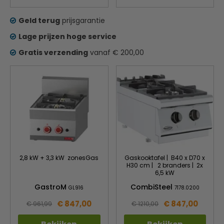
Geld terug
prijsgarantie
Lage prijzen hoge service
Gratis verzending
vanaf € 200,00
2,8 kW + 3,3 kW zonesGas
Gaskooktafel | B40 x D70 x
H30 cm | 2 branders | 2x
6,5 kW
GastroM
CombiSteel
GL916
7178.0200
€ 847,00
€ 847,00
€ 961,99
€ 1210,00