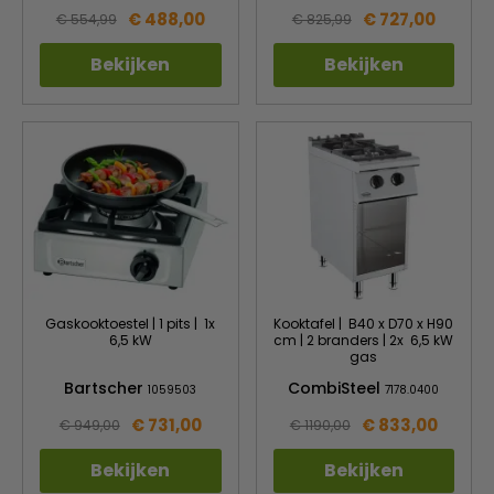
€ 488,00
€ 727,00
€ 554,99
€ 825,99
Bekijken
Bekijken
Gaskooktoestel | 1 pits | 1x
Kooktafel | B40 x D70 x H90
6,5 kW
cm | 2 branders | 2x 6,5 kW
gas
Bartscher
CombiSteel
1059503
7178.0400
€ 731,00
€ 833,00
€ 949,00
€ 1190,00
Bekijken
Bekijken