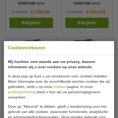
GastroM
GastroM
GN013
GN047
€ 1705,00
€ 1924,00
€ 2185,99
€ 2185,99
Bekijken
Bekijken
Cookievoorkeuren
Wij hechten veel waarde aan uw privacy, daarom
informeren wij u over cookies op onze website.
In deze pop-up kunt u uw voorkeuren voor cookies instellen.
Meer informatie over de verschillende soorten cookies die wij
Kooktafel | 6 branders |
Gasfornuis | gasoven | 4
gebruiken, vindt u op onze
cookies
pagina. In onze
B120 x D70 x H90 cm | gas
branders | B80 x D70 x H90
privacyverklaring
leest u hoe we uw persoonsgegevens
| 6x 6,5 kW
cm | 4x 6,5 kW
verwerken.
CombiSteel
CombiSteel
7178.0410
7178.0415
Door op "Akkoord" te klikken, geeft u toestemming voor het
€ 1992,00
€ 2251,00
€ 2845,00
€ 3215,00
gebruik van alle cookies, waaronder functionele, analytische
en advertentie/trackingcookies. Deze worden gebruikt voor