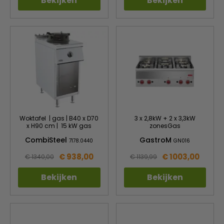
Bekijken
Bekijken
Woktafel | gas | B40 x D70
3 x 2,8kW + 2 x 3,3kW
x H90 cm | 15 kW gas
zonesGas
CombiSteel
GastroM
7178.0440
GN016
€ 938,00
€ 1003,00
€ 1340,00
€ 1139,99
Bekijken
Bekijken