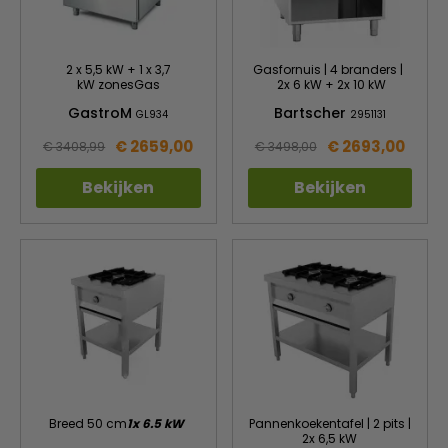
2 x 5,5 kW + 1 x
3,7
Gasfornuis | 4 branders |
kW zonesGas
2x 6 kW + 2x 10 kW
GastroM
Bartscher
GL934
2951131
€ 2659,00
€ 2693,00
€ 3408,99
€ 3498,00
Bekijken
Bekijken
Breed 50 cm
1x 6.5 kW
Pannenkoekentafel | 2 pits |
2x 6,5 kW