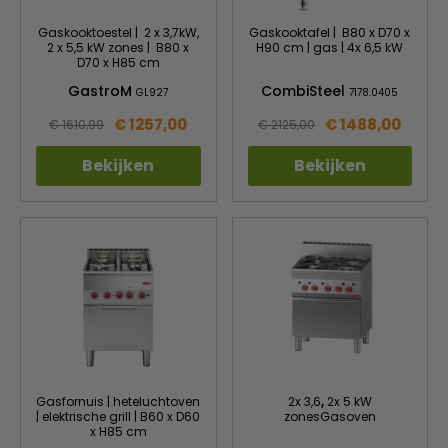
Gaskooktoestel | 2 x 3,7kW,
Gaskooktafel | B80 x D70 x
2 x 5,5 kW zones | B80 x
H90 cm | gas | 4x 6,5 kW
D70 x H85 cm
GastroM
CombiSteel
GL927
7178.0405
€ 1257,00
€ 1488,00
€ 1610,99
€ 2125,00
Bekijken
Bekijken
Gasfornuis | heteluchtoven
2x 3,6
,
2x 5 kW
| elektrische grill | B60 x D60
zonesGasoven
x H85 cm