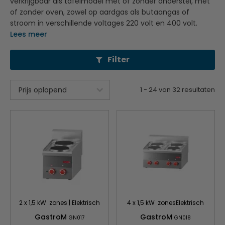
verkrijgbaar als tafelmodel met of zonder onderstel, met
of zonder oven, zowel op aardgas als butaangas of
stroom in verschillende voltages 220 volt en 400 volt.
Lees meer
Filter
1
-
24
van
32
resultaten
2 x 1,5 kW zones | Elektrisch
4 x 1,5 kW zonesElektrisch
GastroM
GastroM
GN017
GN018