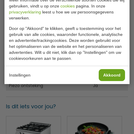
Specificaties
Extra Opties
: Voor extra functionaliteit en gemak
gebruiken, vindt u op onze
cookies
pagina. In onze
kunt u kiezen voor deuren bij de open
privacyverklaring
leest u hoe we uw persoonsgegevens
Model
7178.0585
onderkastmodellen, wat zorgt voor extra opbergruimte
verwerken.
en een nettere uitstraling van uw keuken.
Vermogen gas(kW)
32,5
Door op "Akkoord" te klikken, geeft u toestemming voor het
opbouw Oven
: Kies voor een model met een oven
Uitvoering
Gas
gebruik van alle cookies, waaronder functionele, analytische
voor extra bakcapaciteiten. Ideaal voor het bakken van
en advertentie/trackingcookies. Deze worden gebruikt voor
gerechten of het warmhouden van voedsel terwijl u
Model
Staand model
het optimaliseren van de website en het personaliseren van
erbovenop andere ingrediënten bereidt.
advertenties. Wilt u dit niet, klik dan op "Instellingen" om uw
Voordelen
Brandercap. (Kw) /indel.
4 X 6,5
cookievoorkeuren aan te passen.
Kookplaatvermogen/ indeling (kW)
1 X 6,5
Veelzijdigheid
: Met verschillende configuraties en
Hoogte stelpoten (mm)
50
Instellingen
Akkoord
het aantal pitten, is de Base 700 serie aanpasbaar aan
elke kookbehoefte en keukenomvang.
Piëzo ontsteking
Ja
Efficiëntie
: De gasforuizen zijn ontworpen voor een
optimale warmteverdeling, waardoor u energie-
efficiënt kunt koken en betere kookresultaten kunt
Is dit iets voor jou?
bereiken.
Duurzaamheid
: Gebouwd met hoogwaardige
materialen, zijn deze gasfornuuizen bestand tegen de
strenge eisen van een drukke professionele keuken.