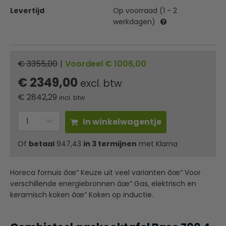
Levertijd
Op voorraad (1 - 2
werkdagen)
€ 3355,00
|
Voordeel € 1006,00
€ 2349,00
excl. btw
€
2842,29
incl. btw
In winkelwagentje
Of
betaal
947,43
in 3 termijnen
met Klarna
Horeca fornuis âœ“ Keuze uit veel varianten âœ“ Voor
verschillende energiebronnen âœ“ Gas, elektrisch en
keramisch koken âœ“ Koken op inductie.