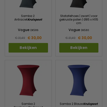
Samba 2
Statafelhoes | zwart | voor
Antraciet
Kruispoot
gekruiste poten | Ø85 x H115
cm
Vogue
Vogue
DK586
DK580
€ 30,00
€ 30,00
€ 31,49
€ 31,49
Bekijken
Bekijken
Samba 2
Samba 2 Blauw
Kruispoot