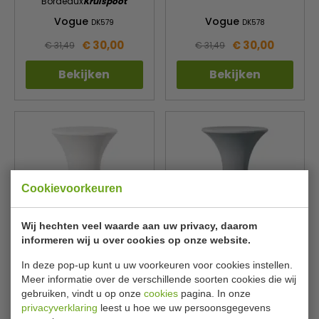
Bordeaux
Kruispoot
Vogue
Vogue
DK579
DK578
€ 30,00
€ 30,00
€ 31,49
€ 31,49
Bekijken
Bekijken
Cookievoorkeuren
Wij hechten veel waarde aan uw privacy, daarom
informeren wij u over cookies op onze website.
Samba 2 Wit
Kruispoot
Samba Grijs
Vogue
Vogue
DK577
DK574
In deze pop-up kunt u uw voorkeuren voor cookies instellen.
Meer informatie over de verschillende soorten cookies die wij
€ 30,00
€ 30,00
€ 31,49
€ 31,49
gebruiken, vindt u op onze
cookies
pagina. In onze
privacyverklaring
leest u hoe we uw persoonsgegevens
Bekijken
Bekijken