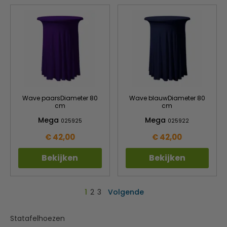
Wave paarsDiameter 80
Wave blauwDiameter 80
cm
cm
Mega
Mega
025925
025922
€ 42,00
€ 42,00
Bekijken
Bekijken
1
2
3
Volgende
Statafelhoezen