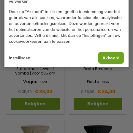
verwerken.
Door op "Akkoord" te klikken, geeft u toestemming voor het
gebruik van alle cookies, waaronder functionele, analytische
en advertentie/trackingcookies. Deze worden gebruikt voor
het optimaliseren van de website en het personaliseren van
advertenties. Wilt u dit niet, klik dan op "Instellingen" om uw
cookievoorkeuren aan te passen.
Instellingen
Akkoord
Statafelhoes | zwart |
Fiesta Bordeaux
Samba | voor Ø85 cm
Vogue
Fiesta
H020
H865
€ 33,00
€ 34,00
€ 35,49
€ 35,99
Bekijken
Bekijken