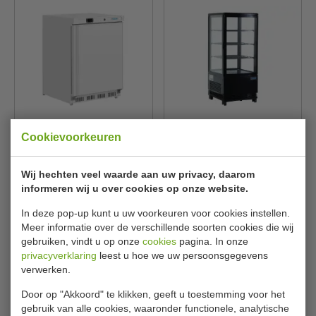
Koelkast | onderbouw | wit |
Koelvitrine | zwart |
Cookievoorkeuren
B60 x D60 x H86 cm
energiezuinig | B43 x D39 x
H89 cm
Polar
Polar
PC001
CX577
Wij hechten veel waarde aan uw privacy, daarom
informeren wij u over cookies op onze website.
€ 449,00
€ 458,00
€ 509,99
€ 519,99
In deze pop-up kunt u uw voorkeuren voor cookies instellen.
Bekijken
Bekijken
Meer informatie over de verschillende soorten cookies die wij
gebruiken, vindt u op onze
cookies
pagina. In onze
privacyverklaring
leest u hoe we uw persoonsgegevens
verwerken.
Door op "Akkoord" te klikken, geeft u toestemming voor het
gebruik van alle cookies, waaronder functionele, analytische