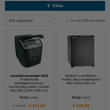
Filter
1
-
24
van
232
resultaten
Levertijd november 2026
Minibar | voor B&B en
|
Tafelmodel
Hotels | deur omkeerbaar |
ijsblokjesmachine |
B40 x D43 x H53 cm
handmatig vullen | bunker
1 kilo | B31 x D38 x H38 cm |
Polar
Polar
CH478
GE579
€ 233,00
€ 245,00
€ 264,99