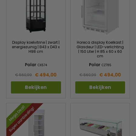
Display koelvitrine | zwart |
Horeca display Koelkast |
energiezuinig | B43 x D43 x
Glasdeur | LED-verlichting
H98 cm
| 150 Liter | H 85 x 60 x 60
cm
Polar
Polar
CX574
CZ785
€ 494,00
€ 494,00
€ 560,99
€ 560,99
Bekijken
Bekijken
Mega Deal!
Super aanbieding!