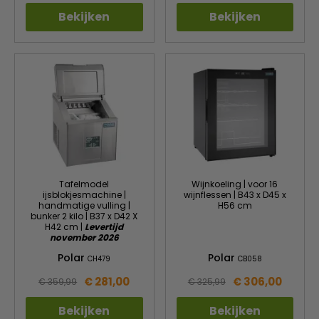
Bekijken
Bekijken
Tafelmodel
Wijnkoeling | voor 16
ijsblokjesmachine |
wijnflessen | B43 x D45 x
handmatige vulling |
H56 cm
bunker 2 kilo | B37 x D42 X
H42 cm |
Levertijd
november 2026
Polar
Polar
CH479
CB058
€ 281,00
€ 306,00
€ 359,99
€ 325,99
Bekijken
Bekijken