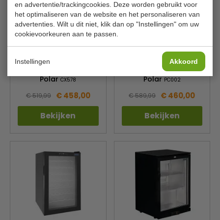
en advertentie/trackingcookies. Deze worden gebruikt voor
het optimaliseren van de website en het personaliseren van
advertenties. Wilt u dit niet, klik dan op "Instellingen" om uw
cookievoorkeuren aan te passen.
Koelvitrine | wit |
Koelkast | tafelmodel |
energiezuinig | B43 x D39
RVS | B60 x D60 x H86 cm
Instellingen
Akkoord
xH89 cm
Polar
Polar
CX578
PC002
€ 458,00
€ 460,00
€ 519,99
€ 589,99
Bekijken
Bekijken