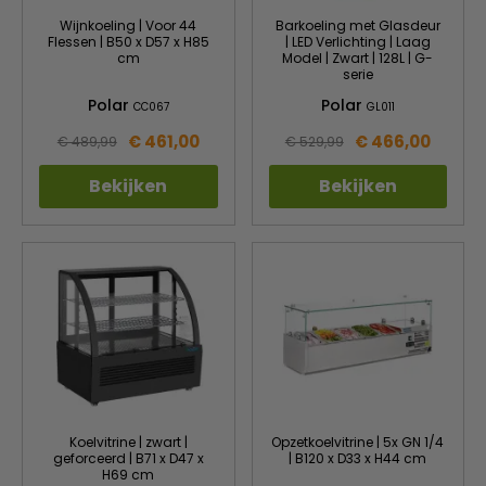
Wijnkoeling | Voor 44
Barkoeling met Glasdeur
Flessen | B50 x D57 x H85
| LED Verlichting | Laag
cm
Model | Zwart | 128L | G-
serie
Polar
Polar
CC067
GL011
€ 461,00
€ 466,00
€ 489,99
€ 529,99
Bekijken
Bekijken
Koelvitrine | zwart |
Opzetkoelvitrine | 5x GN 1/4
geforceerd | B71 x D47 x
| B120 x D33 x H44 cm
H69 cm