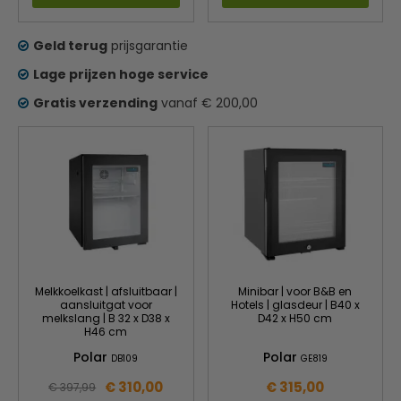
Geld terug
prijsgarantie
Lage prijzen hoge service
Gratis verzending
vanaf € 200,00
Melkkoelkast | afsluitbaar |
Minibar | voor B&B en
aansluitgat voor
Hotels | glasdeur | B40 x
melkslang | B 32 x D38 x
D42 x H50 cm
H46 cm
Polar
Polar
DB109
GE819
€ 310,00
€ 315,00
€ 397,99