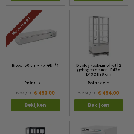
Nieuw model
Breed 150 cm - 7 x GN 1/4
Display koelvitrine | wit | 2
gebogen deuren | B43 x
D43 X H98 cm
Polar
Polar
FA855
CX576
€ 493,00
€ 494,00
€ 631,99
€ 560,99
Bekijken
Bekijken