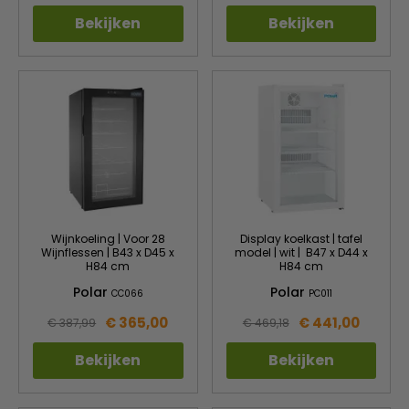
Bekijken
Bekijken
Wijnkoeling | Voor 28
Display koelkast | tafel
Wijnflessen | B43 x D45 x
model | wit | B47 x D44 x
H84 cm
H84 cm
Polar
Polar
CC066
PC011
€ 365,00
€ 441,00
€ 387,99
€ 469,18
Bekijken
Bekijken