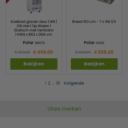
Koelkast glazen deur | Wit |
Breed 150 cm - 7 x GN 1/4
218 Liter | Op Wielen |
Statisch met Ventilator
| H169 x B53 x D58 cm
Polar
Polar
DM075
G609
€ 499,00
€ 506,00
€ 879,99
€ 648,99
Bekijken
Bekijken
1
2
…
10
Volgende
Onze merken