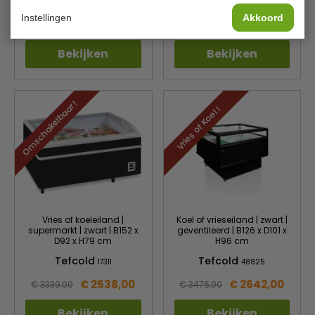
Tefcold
Tefcold
17322
41061
Instellingen
Akkoord
€ 2378,00
€ 2519,00
€ 3129,00
€ 3314,00
Bekijken
Bekijken
Omschakelbaar !
Vries of Koel !
Vries of koeleiland |
Koel of vrieseiland | zwart |
supermarkt | zwart | B152 x
geventileerd | B126 x D101 x
D92 x H79 cm
H96 cm
Tefcold
Tefcold
17311
48825
€ 2538,00
€ 2642,00
€ 3339,00
€ 3476,00
Bekijken
Bekijken