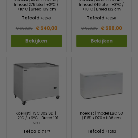
Inhoud 275 Liter | +2ºC /
Inhoud 349 Liter | +3ºC /
+10ºC | Breed 109 cm
+10ºC | Breed 132 cm
Tefcold
Tefcold
48248
48250
€ 540,00
€ 566,00
€ 600,00
€ 629,00
Bekijken
Bekijken
Koelkist | ISC 302 SD |
Koelkist | model EBC 53
+2ºC / +9ºC | Breed 101
| B151 x D70 x H86 cm
cm
Tefcold
Tefcold
71547
48252