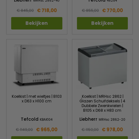
Liebherr
Tefcold
MRHsc 2852-40
48254
€ 718,00
€ 770,00
€ 845,00
€ 855,00
Bekijken
Bekijken
Koelkist | met wieltjes | B103
Koelkist | MRHsc 2862 |
x D63 x H100 cm
Glazen Schuifdeksels | 4
Dubbele Zwenkwielen |
B105 x D68 x H83 cm
Tefcold
Liebherr
KBAK104
MRHsc 2862-20
€ 965,00
€ 978,00
€ 1149,00
€ 1150,00