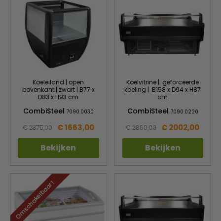
Koeleiland | open
Koelvitrine | geforceerde
bovenkant | zwart | B77 x
koeling | B158 x D94 x H87
D83 x H93 cm
cm
CombiSteel
CombiSteel
7090.0030
7090.0220
€ 1663,00
€ 2002,00
€ 2375,00
€ 2860,00
Bekijken
Bekijken
Omschakelbaar !