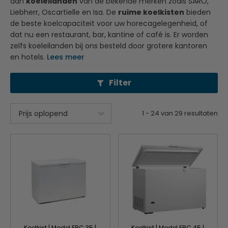
aan
koeleilanden
van de bekende merken zoals SARO,
Liebherr, Oscartielle en Isa. De
ruime koelkisten
bieden
de beste koelcapaciteit voor uw horecagelegenheid, of
dat nu een restaurant, bar, kantine of café is. Er worden
zelfs koeleilanden bij ons besteld door grotere kantoren
en hotels.
Lees meer
Filter
1
-
24
van
29
resultaten
Koelkist | Model EBC 35 |
Koelkist | Model EBC 45 |