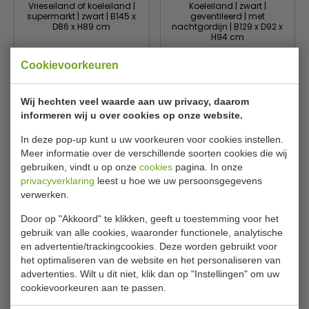
Vrieseiland of koeleiland |
Koeleiland | zwart |
supermarkt | zwart | B145 x
geventileerd | met
D86 x H89 cm
nachtgordijn | B129 x D92 x
H94 cm
Tefcold
Diamond
41052
BN129/V-B5/T2
Cookievoorkeuren
€ 2223,00
€ 2362,00
€ 2925,00
€ 2990,00
Wij hechten veel waarde aan uw privacy, daarom
Bekijken
Bekijken
informeren wij u over cookies op onze website.
In deze pop-up kunt u uw voorkeuren voor cookies instellen.
Meer informatie over de verschillende soorten cookies die wij
Omschakelbaar !
Omschakelbaar !
gebruiken, vindt u op onze
cookies
pagina. In onze
privacyverklaring
leest u hoe we uw persoonsgegevens
verwerken.
Door op "Akkoord" te klikken, geeft u toestemming voor het
gebruik van alle cookies, waaronder functionele, analytische
en advertentie/trackingcookies. Deze worden gebruikt voor
het optimaliseren van de website en het personaliseren van
Vries of koeleiland | HEAD |
Vrieseiland of koeleiland |
advertenties. Wilt u dit niet, klik dan op "Instellingen" om uw
supermarkt | wit | B199 x
supermarkt | zwart | B210 x
cookievoorkeuren aan te passen.
D92 x H79 cm
D86 x H89 cm