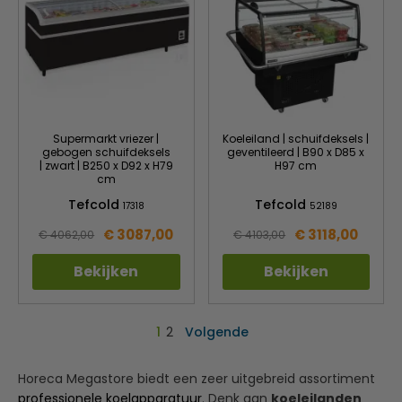
Supermarkt vriezer |
Koeleiland | schuifdeksels |
gebogen schuifdeksels
geventileerd | B90 x D85 x
| zwart | B250 x D92 x H79
H97 cm
cm
Tefcold
Tefcold
17318
52189
€ 3087,00
€ 3118,00
€ 4062,00
€ 4103,00
Bekijken
Bekijken
1
2
Volgende
Horeca Megastore biedt een zeer uitgebreid assortiment
professionele koelapparatuur
. Denk aan
koeleilanden