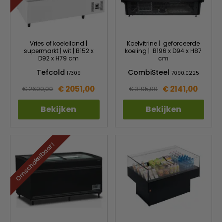
Vries of koeleiland |
Koelvitrine | geforceerde
supermarkt | wit | B152 x
koeling | B196 x D94 x H87
D92 x H79 cm
cm
Tefcold
CombiSteel
17309
7090.0225
€ 2051,00
€ 2141,00
€ 2699,00
€ 3195,00
Bekijken
Bekijken
Omschakelbaar !