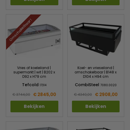
Omschakelbaar !
Vries of koeleiland |
Koel- en vrieseiland |
supermarkt | wit | B202 x
omschakelbaar | B148 x
D92 x H79 cm
D104 x H94 cm
Tefcold
CombiSteel
17314
7080.0020
€ 2845,00
€ 2908,00
€ 3744,00
€ 4340,00
Bekijken
Bekijken