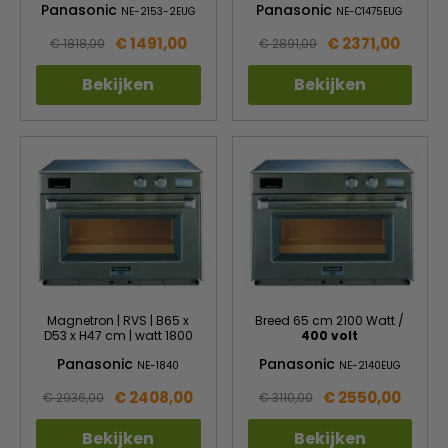
Panasonic
Panasonic
NE-2153-2EUG
NE-C1475EUG
€ 1491,00
€ 2371,00
€ 1818,00
€ 2891,00
Bekijken
Bekijken
Magnetron | RVS | B65 x
Breed 65 cm 2100 Watt /
D53 x H47 cm | watt 1800
400 volt
Panasonic
Panasonic
NE-1840
NE-2140EUG
€ 2408,00
€ 2550,00
€ 2936,00
€ 3110,00
Bekijken
Bekijken