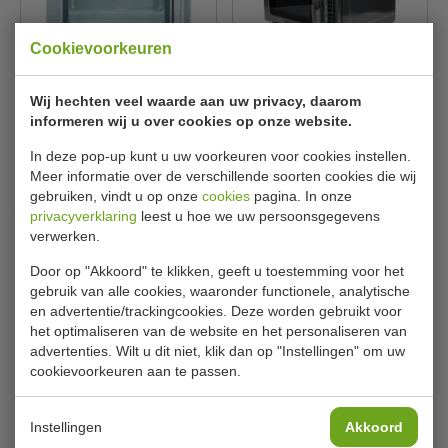
Cookievoorkeuren
Magnetron | Pro serie | 340
Magnetron | 1800 Watt |
Wij hechten veel waarde aan uw privacy, daarom
/ 800 / 1600 Watt | B422 x D
B55 x D53 x H37 cm |
informeren wij u over cookies op onze website.
508 x H337 mm
inhoud 34 liter
Panasonic
Menumaster
NE-1643EUG
CM743
In deze pop-up kunt u uw voorkeuren voor cookies instellen.
Meer informatie over de verschillende soorten cookies die wij
€ 1193,00
€ 1257,00
€ 1455,00
€ 1611,99
gebruiken, vindt u op onze
cookies
pagina. In onze
privacyverklaring
leest u hoe we uw persoonsgegevens
Bekijken
Bekijken
verwerken.
Door op "Akkoord" te klikken, geeft u toestemming voor het
gebruik van alle cookies, waaronder functionele, analytische
en advertentie/trackingcookies. Deze worden gebruikt voor
het optimaliseren van de website en het personaliseren van
advertenties. Wilt u dit niet, klik dan op "Instellingen" om uw
cookievoorkeuren aan te passen.
Instellingen
Akkoord