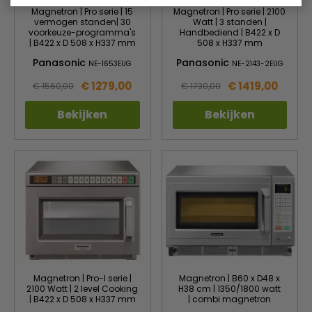
Magnetron | Pro serie | 15
Magnetron | Pro serie | 2100
vermogen standen| 30
Watt | 3 standen |
voorkeuze-programma's
Handbediend | B422 x D
| B422 x D 508 x H337 mm
508 x H337 mm
Panasonic
Panasonic
NE-1653EUG
NE-2143-2EUG
€ 1279,00
€ 1419,00
€ 1560,00
€ 1730,00
Bekijken
Bekijken
Magnetron | Pro-I serie |
Magnetron | B60 x D48 x
2100 Watt | 2 level Cooking
H38 cm | 1350/1800 watt
| B422 x D 508 x H337 mm
| combi magnetron