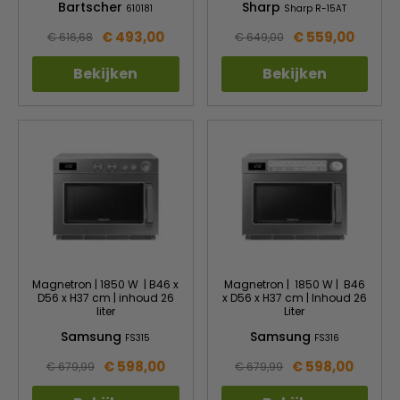
Bartscher
Sharp
610181
Sharp R-15AT
€ 493,00
€ 559,00
€ 616,68
€ 649,00
Bekijken
Bekijken
Magnetron | 1850 W | B46 x
Magnetron | 1850 W | B46
D56 x H37 cm | inhoud 26
x D56 x H37 cm | Inhoud 26
liter
Liter
Samsung
Samsung
FS315
FS316
€ 598,00
€ 598,00
€ 679,99
€ 679,99