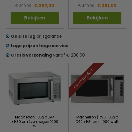
€ 352,00
€ 361,00
€ 399,99
€ 409,99
Bekijken
Bekijken
Geld terug
prijsgarantie
Lage prijzen hoge service
Gratis verzending
vanaf € 200,00
Nieuw model !
Magnetron | B52 x D44
Magnetron | RVS | B52 x
x H30 cm | vermogen 1000
D42 x H31 cm | 1000 watt
W