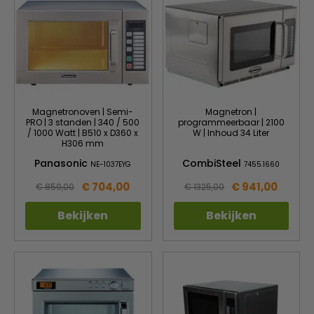
Magnetronoven | Semi-
Magnetron |
PRO | 3 standen | 340 / 500
programmeerbaar | 2100
/ 1000 Watt | B510 x D360 x
W | Inhoud 34 Liter
H306 mm
Panasonic
CombiSteel
NE-1037EYG
7455.1660
€ 704,00
€ 941,00
€ 859,00
€ 1325,00
Bekijken
Bekijken