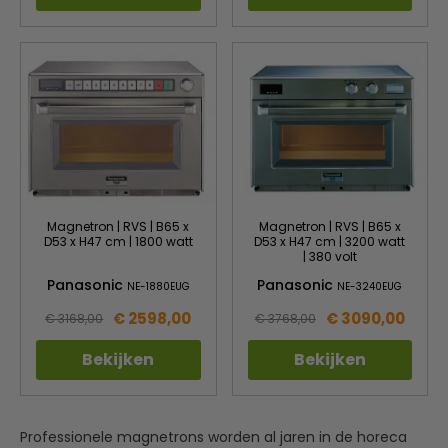
Magnetron | RVS | B65 x
Magnetron | RVS | B65 x
D53 x H47 cm | 1800 watt
D53 x H47 cm | 3200 watt
| 380 volt
Panasonic
Panasonic
NE-1880EUG
NE-3240EUG
€ 2598,00
€ 3090,00
€ 3168,00
€ 3768,00
Bekijken
Bekijken
Professionele magnetrons worden al jaren in de horeca