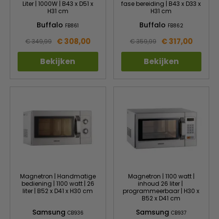
Liter | 1000W | B43 x D51 x
fase bereiding | B43 x D33 x
H31 cm
H31 cm
Buffalo
Buffalo
FB861
FB862
€ 308,00
€ 317,00
€ 349,99
€ 359,99
Bekijken
Bekijken
Magnetron | Handmatige
Magnetron | 1100 watt |
bediening | 1100 watt | 26
inhoud 26 liter |
liter | B52 x D41 x H30 cm
programmeerbaar | H30 x
B52 x D41 cm
Samsung
Samsung
CB936
CB937