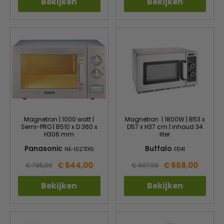
Bekijken
Bekijken
Magnetron | 1000 watt |
Magnetron | 1800W | B53 x
Semi-PRO | B510 x D 360 x
D57 x H37 cm | inhoud 34
H306 mm
liter
Panasonic
Buffalo
NE-1027EYG
FE141
€ 644,00
€ 668,00
€ 785,00
€ 907,99
Bekijken
Bekijken