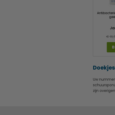
Antibacteri
gee
Ja
€ 16,
B
Doekjes
Uw nummer 1
schuursponz
zijn overigen