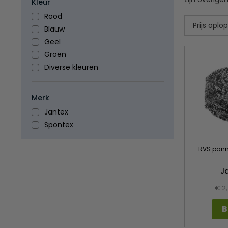
Kleur
Rood
Blauw
Geel
Groen
Diverse kleuren
Merk
Jantex
Spontex
RVS panne
J
€ 2,
B