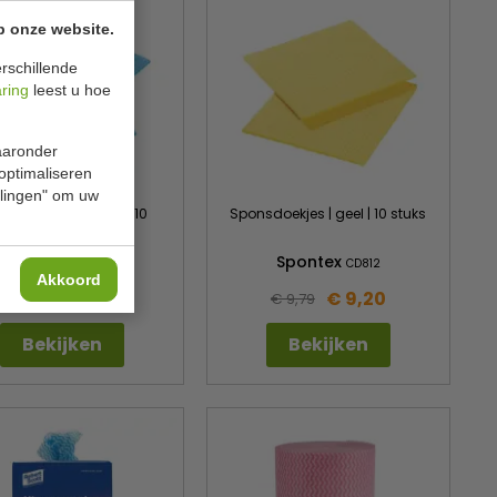
p onze website.
rschillende
aring
leest u hoe
waaronder
 optimaliseren
ellingen" om uw
nsdoekjes | blauw | 10
Sponsdoekjes | geel | 10 stuks
stuks
Spontex
Spontex
F957
CD812
Akkoord
€ 9,00
€ 9,20
€ 9,59
€ 9,79
Bekijken
Bekijken