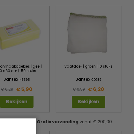
onmaakdoekjes | geel |
Vaatdoek | groen | 10 stuks
0 x 30 cm | 50 stuks
Jantex
Jantex
HS595
CD789
€ 5,90
€ 6,20
€ 6,29
€ 6,59
Bekijken
Bekijken
Gratis verzending
vanaf € 200,00