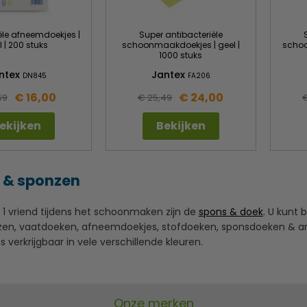
ële afneemdoekjes |
Super antibacteriële
l | 200 stuks
schoonmaakdoekjes | geel |
schoo
1000 stuks
ntex
Jantex
DN845
FA206
€ 16,00
€ 24,00
59
€ 25,49
ekijken
Bekijken
 & sponzen
 vriend tijdens het schoonmaken zijn de
spons & doek
. U kunt 
en, vaatdoeken, afneemdoekjes, stofdoeken, sponsdoeken & a
s verkrijgbaar in vele verschillende kleuren.
Onze merken