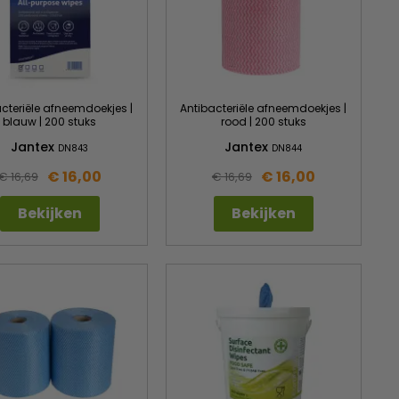
cteriële afneemdoekjes |
Antibacteriële afneemdoekjes |
blauw | 200 stuks
rood | 200 stuks
Jantex
Jantex
DN843
DN844
€ 16,00
€ 16,00
€ 16,69
€ 16,69
Bekijken
Bekijken