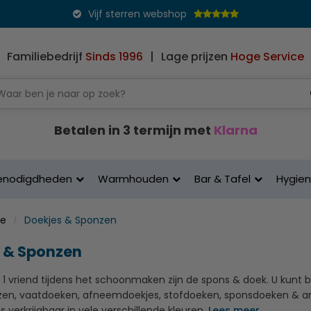
Vijf sterren webshop
Familiebedrijf
Sinds 1996
|
Lage prijzen
Hoge Service
Betalen in 3 termijn met
Klarna
enodigdheden
Warmhouden
Bar & Tafel
Hygie
ne
Doekjes & Sponzen
 & Sponzen
 vriend tijdens het schoonmaken zijn de spons & doek. U kunt bi
en, vaatdoeken, afneemdoekjes, stofdoeken, sponsdoeken & a
ns verkrijgbaar in vele verschillende kleuren.
Lees meer