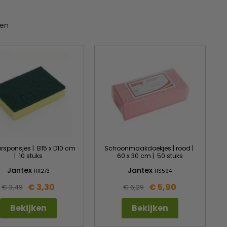
ten
rsponsjes | B15 x D10 cm
Schoonmaakdoekjes | rood |
| 10 stuks
60 x 30 cm | 50 stuks
Jantex
Jantex
HX273
HS594
€ 3,30
€ 5,90
€ 3,49
€ 6,29
Bekijken
Bekijken