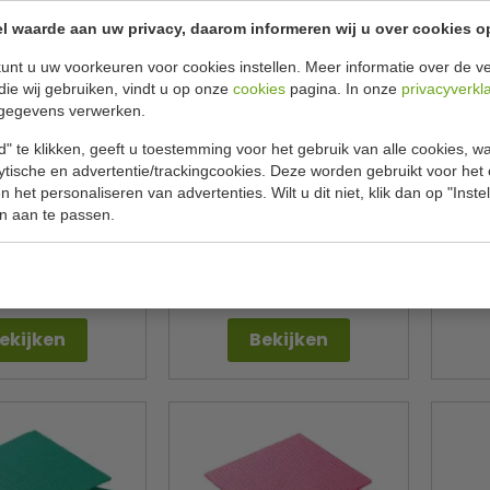
l waarde aan uw privacy, daarom informeren wij u over cookies o
unt u uw voorkeuren voor cookies instellen. Meer informatie over de ve
die wij gebruiken, vindt u op onze
cookies
pagina. In onze
privacyverkl
gegevens verwerken.
" te klikken, geeft u toestemming voor het gebruik van alle cookies, 
lytische en advertentie/trackingcookies. Deze worden gebruikt voor het
 het personaliseren van advertenties. Wilt u dit niet, klik dan op "Inst
 | rood | 10 stuks
Afneemdoekjes | geel | 50
Spo
n aan te passen.
stuks |
uit het assortiment
antex
Jantex
E944
CD810
€ 6,50
€ 8,00
89
€ 8,49
ekijken
Bekijken