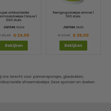
Super antibacteriële
Reinigingsdoekjes emmer |
nmaakdoekjes | blauw |
500 stuks
1000 stuks
Jantex
Jantex
FA204
DA301
€ 24,00
€ 26,00
€ 25,49
€ 27,49
Bekijken
Bekijken
bij ons terecht voor: pannensponsjes, glasdoeken,
ntibacteriële afneemdoekjes. Deze sponzen en doeken