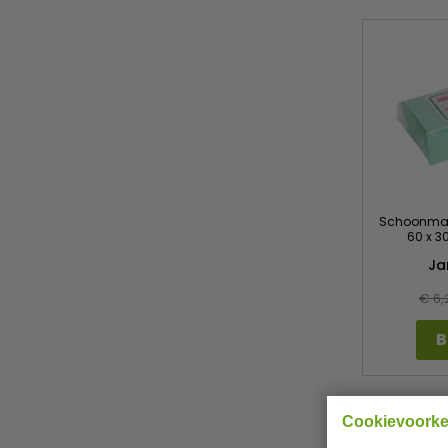
Schoonmaak
60 x 3
Ja
€ 6,
B
Geld ter
Cookievoork