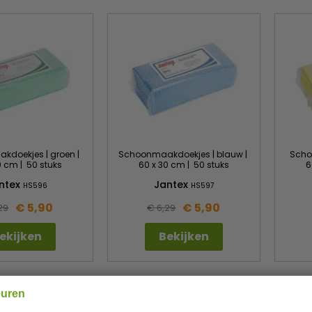
doekjes | groen |
Schoonmaakdoekjes | blauw |
Scho
0 cm | 50 stuks
60 x 30 cm | 50 stuks
6
ntex
Jantex
HS596
HS597
€ 5,90
€ 5,90
29
€ 6,29
ekijken
Bekijken
ug
prijsgarantie
Lage prijzen hoge service
euren