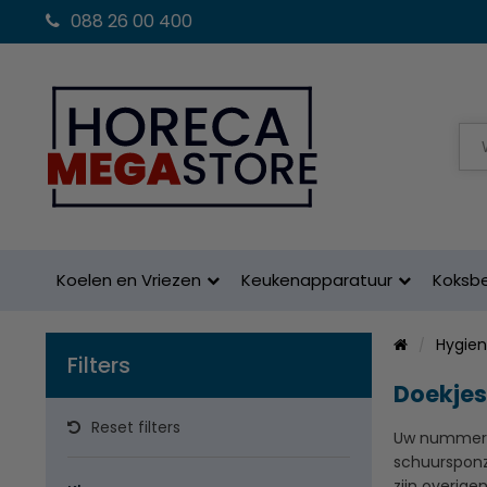
088 26 00 400
Koelen en Vriezen
Keukenapparatuur
Koksb
Hygie
Filters
Doekjes
Reset filters
Uw nummer 1
schuursponz
zijn overige