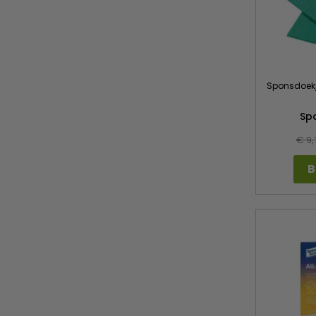
Sponsdoekje
Sp
€ 9,
B