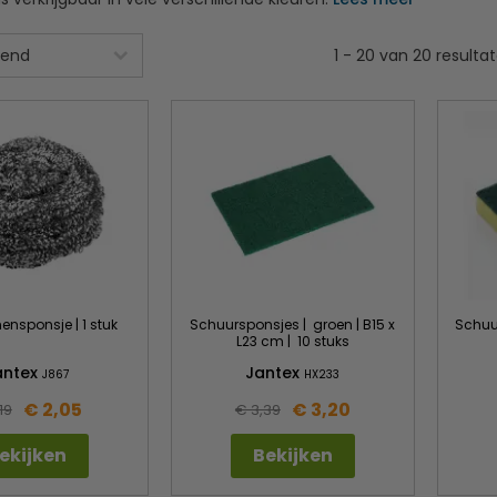
1
-
20
van
20
resulta
nsponsje | 1 stuk
Schuursponsjes | groen | B15 x
Schuu
L23 cm | 10 stuks
antex
Jantex
J867
HX233
€ 2,05
€ 3,20
19
€ 3,39
ekijken
Bekijken