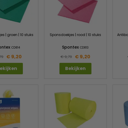
s | groen | 10 stuks
Sponsdoekjes | rood | 10 stuks
Antiba
ontex
Spontex
CD814
CD813
€ 9,20
€ 9,20
79
€ 9,79
ekijken
Bekijken