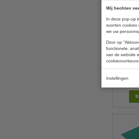
Wij hechten vee
In deze pop-up k
soorten cookies 
we uw persoons
Door op "Akkoord
functionele, ana
van de website en
Vaatdoek
cookievoorkeure
J
Instellingen
€ 6,
B