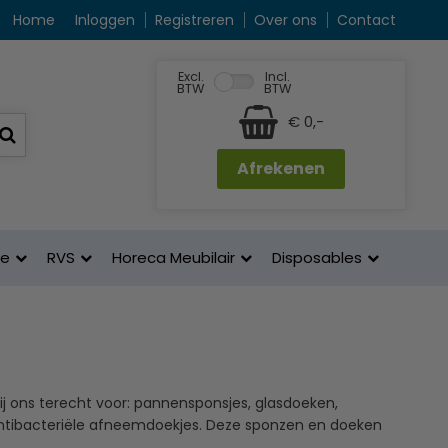
Home
Inloggen
Registreren
Over ons
Contact
Excl.
Incl.
BTW
BTW
€ 0,-
Afrekenen
ne
RVS
Horeca Meubilair
Disposables
j ons terecht voor: pannensponsjes, glasdoeken,
ntibacteriële afneemdoekjes. Deze sponzen en doeken