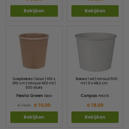
Bekijken
Bekijken
Soepbekers | bruin | H10 x
Bekers | wit | inhoud 500
Ø10 cm | inhoud 450 ml |
ml | 11 x H8,3 cm
500 stuks
Fiesta Green
Conpax
FB164
P85375
€ 70,00
€ 79,00
€ 74,99
Bekijken
Bekijken