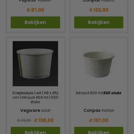
Papstar
Conpax
PD88697
PS85373
€ 97,00
€ 102,00
Bekijken
Bekijken
Soepbakjes | wit | H8 x Ø12
Inhoud 600 ml
500 stuks
cm | inhoud 454 ml | 500
stuks
Vegware
Conpax
GF047
PS87316
€ 106,00
€ 107,00
€ 119,99
Bekijken
Bekijken