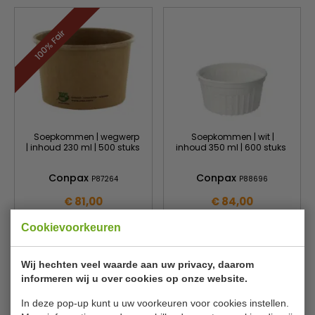
100% Fair
Soepkommen | wegwerp
Soepkommen | wit |
| inhoud 230 ml | 500 stuks
inhoud 350 ml | 600 stuks
Conpax
Conpax
P87264
P88696
€ 81,00
€ 84,00
Cookievoorkeuren
Bekijken
Bekijken
Wij hechten veel waarde aan uw privacy, daarom
informeren wij u over cookies op onze website.
In deze pop-up kunt u uw voorkeuren voor cookies instellen.