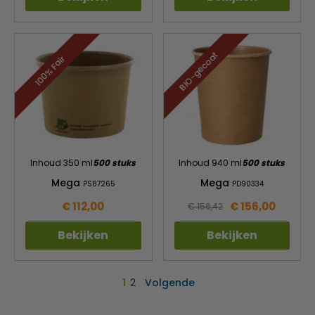
BIO-gecoat
100% Fair
Inhoud 350 ml
500 stuks
Inhoud 940 ml
500 stuks
Mega
Mega
PS87265
PD90334
€ 112,00
€ 156,00
€ 156,42
Bekijken
Bekijken
1
2
Volgende