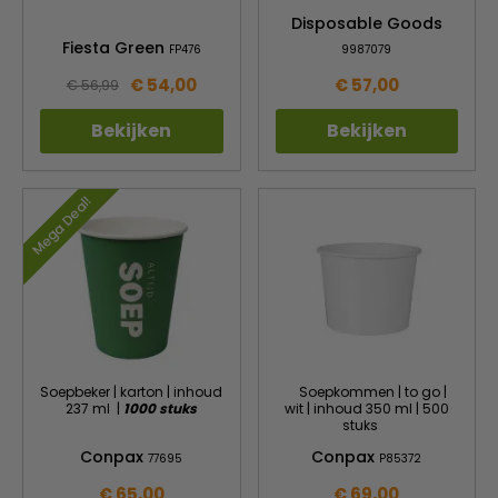
Disposable Goods
Fiesta Green
FP476
9987079
€ 54,00
€ 57,00
€ 56,99
Bekijken
Bekijken
Mega Deal!
Soepbeker | karton | inhoud
Soepkommen | to go |
237 ml |
1000 stuks
wit | inhoud 350 ml | 500
stuks
Conpax
Conpax
77695
P85372
€ 65,00
€ 69,00