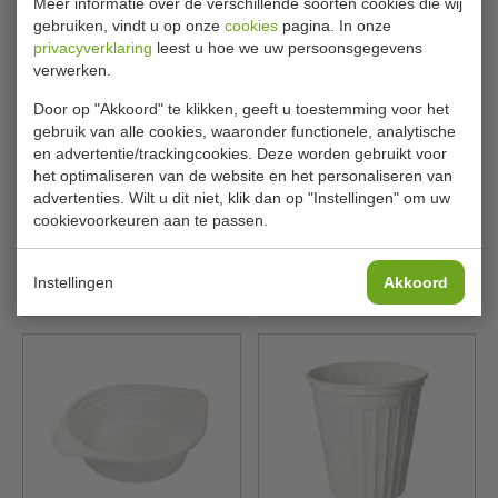
Meer informatie over de verschillende soorten cookies die wij
gebruiken, vindt u op onze
cookies
pagina. In onze
privacyverklaring
leest u hoe we uw persoonsgegevens
verwerken.
Door op "Akkoord" te klikken, geeft u toestemming voor het
Soepbekers | wit | H6,5 x Ø12
Inhoud 473 ml | To Go
gebruik van alle cookies, waaronder functionele, analytische
cm | inhoud 350 ml | 500
Bekers | Wit Karton | 500
en advertentie/trackingcookies. Deze worden gebruikt voor
stuks
Stuks
het optimaliseren van de website en het personaliseren van
Vegware
Conpax
GF046
79112
advertenties. Wilt u dit niet, klik dan op "Instellingen" om uw
cookievoorkeuren aan te passen.
€ 85,00
€ 89,00
€ 96,99
Bekijken
Bekijken
Instellingen
Akkoord