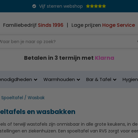
Vijf sterren webshop
Familiebedrijf
Sinds 1996
|
Lage prijzen
Hoge Service
Betalen in 3 termijn met
Klarna
enodigdheden
Warmhouden
Bar & Tafel
Hygie
Spoeltafel / Wasbak
eltafels en wasbakken
els of terwijl wastafels zijn onmisbaar in alle grote keukens, in 
instellingen en ziekenhuizen. Een spoeltafel van RVS zorgt voor 