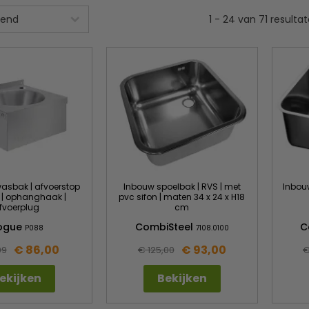
1
-
24
van
71
resulta
asbak | afvoerstop
Inbouw spoelbak | RVS | met
Inbou
g | ophanghaak |
pvc sifon | maten 34 x 24 x H18
fvoerplug
cm
ogue
CombiSteel
C
P088
7108.0100
€ 86,00
€ 93,00
99
€ 125,00
€
ekijken
Bekijken