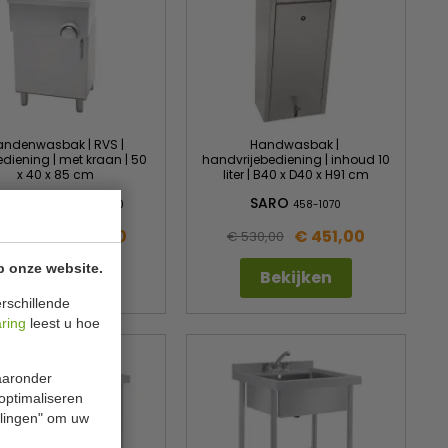
andenwasbak | RVS |
Handwasbak |
ediening | met kraan | 50
handvrijebediening | inhoud 10
x 40 x 85 cm
liter | B40 x D40 x H91 cm
ombiSteel
SARO
7013.0780
458-1070
€ 450,00
€ 451,00
625,00
€ 530,00
p onze website.
Bekijken
Bekijken
rschillende
aring
leest u hoe
waaronder
 optimaliseren
ellingen" om uw