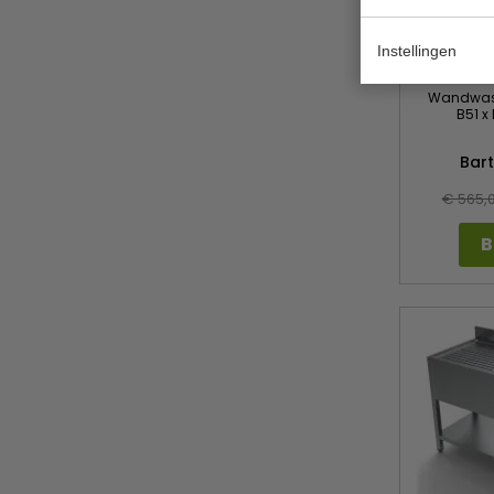
Instellingen
Wandwasba
B51 x
Bar
€ 565,
B