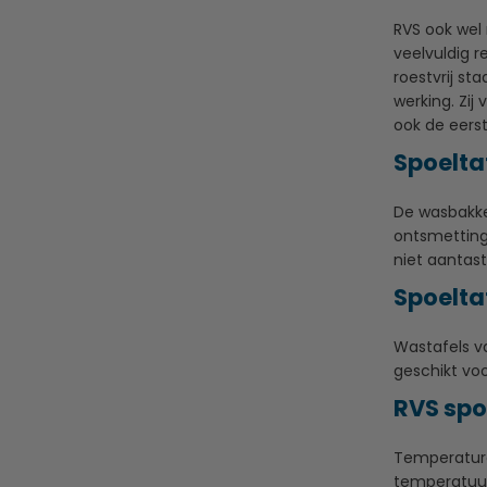
RVS ook wel 
veelvuldig 
roestvrij st
werking. Zij
ook de eerst
Spoelta
De wasbakken
ontsmettings
niet aantast
Spoelta
Wastafels va
geschikt voo
RVS spo
Temperature
temperatuur