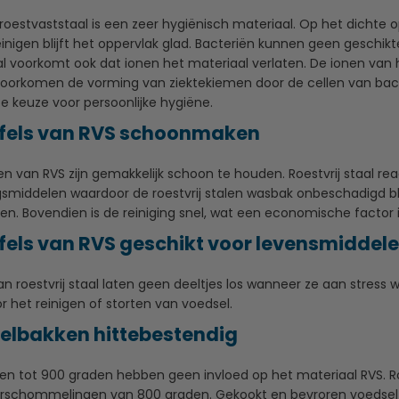
roestvaststaal is een zeer hygiënisch materiaal. Op het dichte 
reinigen blijft het oppervlak glad. Bacteriën kunnen geen gesch
aal voorkomt ook dat ionen het materiaal verlaten. De ionen va
 voorkomen de vorming van ziektekiemen door de cellen van bacter
e keuze voor persoonlijke hygiëne.
fels van RVS schoonmaken
 van RVS zijn gemakkelijk schoon te houden. Roestvrij staal reage
middelen waardoor de roestvrij stalen wasbak onbeschadigd blij
en. Bovendien is de reiniging snel, wat een economische factor i
fels van RVS geschikt voor levensmiddel
n roestvrij staal laten geen deeltjes los wanneer ze aan stress
r het reinigen of storten van voedsel.
elbakken hittebestendig
n tot 900 graden hebben geen invloed op het materiaal RVS. Roes
schommelingen van 800 graden. Gekookt en bevroren voedsel 