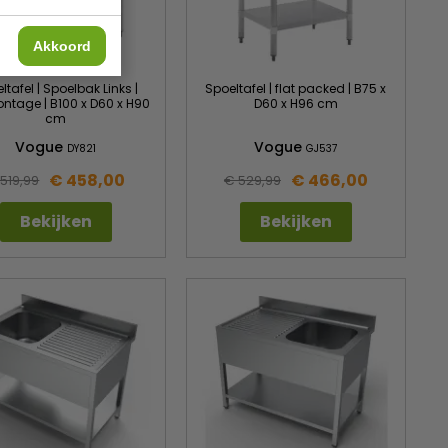
Akkoord
ltafel | Spoelbak Links |
Spoeltafel | flat packed | B75 x
ntage | B100 x D60 x H90
D60 x H96 cm
cm
Vogue
Vogue
DY821
GJ537
€ 458,00
€ 466,00
519,99
€ 529,99
Bekijken
Bekijken