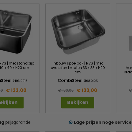
RVS | met standpijp
Inbouw spoelbak | RVS | met
40 x 40 x H20 cm
pvc sifon | maten 33 x 33 x H20
han
cm
kraa
Steel
CombiSteel
7493.0015
7108.0105
€ 133,00
€ 133,00
00
€ 180,00
€
ekijken
Bekijken
ug
prijsgarantie
Lage prijzen hoge service