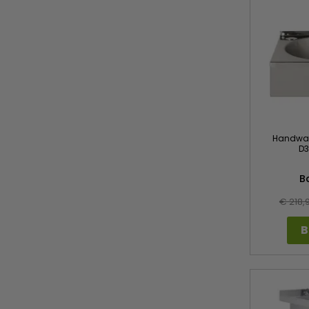
Handwasb
D3
B
€ 218,
B