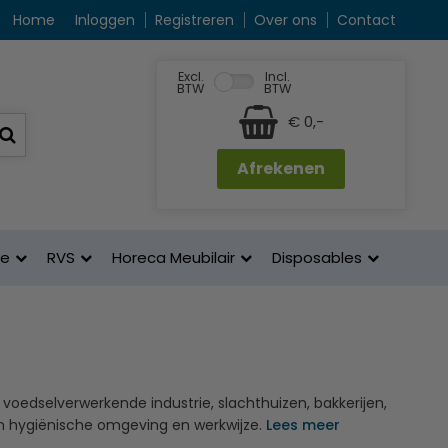
Home
Inloggen
Registreren
Over ons
Contact
Excl.
Incl.
BTW
BTW
€ 0,-
Afrekenen
ne
RVS
Horeca Meubilair
Disposables
de voedselverwerkende industrie, slachthuizen, bakkerijen,
een hygiënische omgeving en werkwijze.
Lees meer