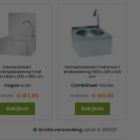
Handwasbak |
Handenwasbak | met kraan |
dvrijebediening | met
kniebediening | B30 x D31 x H20
n | B44 x D35 x H50 cm
cm
Vogue
CombiSteel
GL280
7013.0785
€ 167,00
€ 180,00
 213,99
€ 250,00
Bekijken
Bekijken
Gratis verzending
vanaf € 200,00