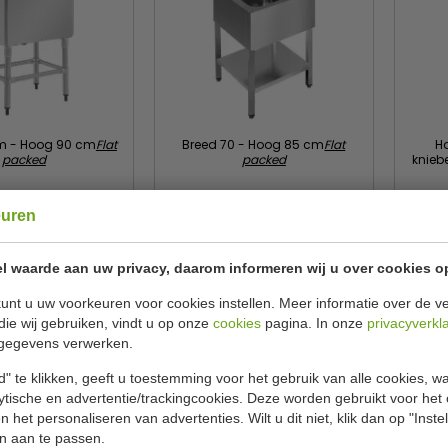
m - Hoog 90 cm
Flat
Breed 70 - Hoog 85 cm
Flat
H
packed
packed
knieb
ogue
CombiSteel
C
CE141
7452.0420
euren
€ 359,00
€ 444,00
99
€ 600,00
€ 
l waarde aan uw privacy, daarom informeren wij u over cookies o
ekijken
Bekijken
unt u uw voorkeuren voor cookies instellen. Meer informatie over de ve
die wij gebruiken, vindt u op onze
cookies
pagina. In onze
privacyverkl
gegevens verwerken.
" te klikken, geeft u toestemming voor het gebruik van alle cookies, 
lytische en advertentie/trackingcookies. Deze worden gebruikt voor het
 het personaliseren van advertenties. Wilt u dit niet, klik dan op "Inst
n aan te passen.