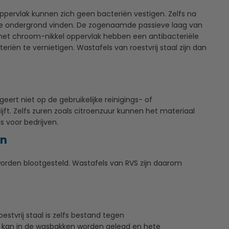
oppervlak kunnen zich geen bacteriën vestigen. Zelfs na
ikte ondergrond vinden. De zogenaamde passieve laag van
n het chroom-nikkel oppervlak hebben een antibacteriële
iën te vernietigen. Wastafels van roestvrij staal zijn dan
ert niet op de gebruikelijke reinigings- of
ft. Zelfs zuren zoals citroenzuur kunnen het materiaal
s voor bedrijven.
en
 worden blootgesteld. Wastafels van RVS zijn daarom
tvrij staal is zelfs bestand tegen
kan in de wasbakken worden gelegd en hete