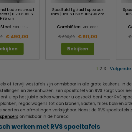
l met bodemschap |
Spoeltafel | gelast | spoelbak
Spoel
echts | B120 x D60 x
links | B120 x D60 x H85/90 cm
H85
H85 cm
Steel
CombiSteel
C
7333.0805
7333.0800
€ 490,00
€ 511,00
00
€ 690,00
€
ekijken
Bekijken
1
2
3
Volgende
els of terwijl wastafels zijn onmisbaar in alle grote keukens, in 
instellingen en ziekenhuizen. Een spoeltafel van RVS zorgt voor 
nt u op het juiste adres wanneer u opzoekt bent naar RVS spoelt
 planken, regaalwagens tot aan kranen, kasten, frites bakken,a
e soorten en afmetingen verkrijgbaar. Naast de RVS spoeltafels z
spensers
onmisbaar in de horeca.
sch werken met RVS spoeltafels