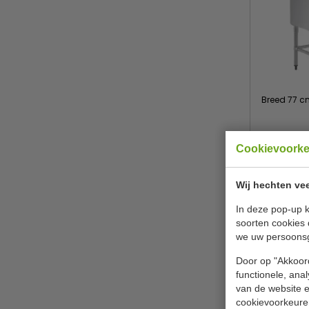
Breed 77 c
V
Cookievoork
€ 407,
Wij hechten vee
B
In deze pop-up k
soorten cookies 
we uw persoons
Door op "Akkoord
functionele, ana
van de website en
cookievoorkeure