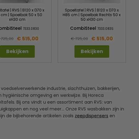
tafel | RVS | B120 x D70 x
Spoeltafel | RVS | B120 x D70 x
 cm | Spoelbak 50 x 50
H85 cm | Spoelbak Rechts 50 x
xH30 cm
50 xH30 cm
ombiSteel
CombiSteel
7333.0830
7333.0835
€ 515,00
€ 515,00
 725,00
€ 725,00
Bekijken
Bekijken
de voedselverwerkende industrie, slachthuizen, bakkerijen,
een hygiënische omgeving en werkwijze. Bij Horeca
afels. Bij ons vindt u een assortiment aan RVS: van
fzuigkappen en nog veel meer… Onze RVS wasbakken zijn in
ijn de bijbehorende artikelen zoals
zeepdispensers
en