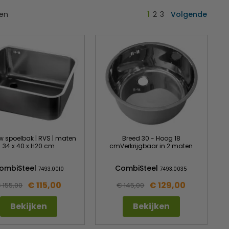
ten
1
2
3
Volgende
w spoelbak | RVS | maten
Breed 30 - Hoog 18
34 x 40 x H20 cm
cmVerkrijgbaar in 2 maten
ombiSteel
CombiSteel
7493.0010
7493.0035
€ 115,00
€ 129,00
 155,00
€ 145,00
Bekijken
Bekijken