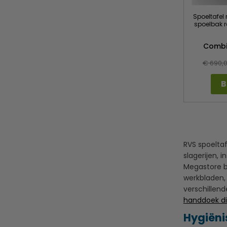
Spoeltafe
spoelbak r
Combi
€ 690,
B
RVS spoeltaf
slagerijen, 
Megastore be
werkbladen,
verschillend
handdoek di
Hygiëni