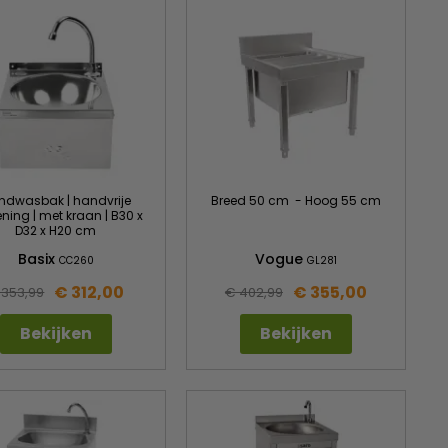
ndwasbak | handvrije
Breed 50 cm - Hoog 55 cm
ning | met kraan | B30 x
D32 x H20 cm
Basix
Vogue
CC260
GL281
€ 312,00
€ 355,00
 353,99
€ 402,99
Bekijken
Bekijken