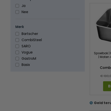
Ja
Nee
Merk
Bartscher
CombiSteel
SARO
Vogue
Spoelbak | 
| Maten 
GastroM
Basix
Combi
€ 180,
B
Geld ter