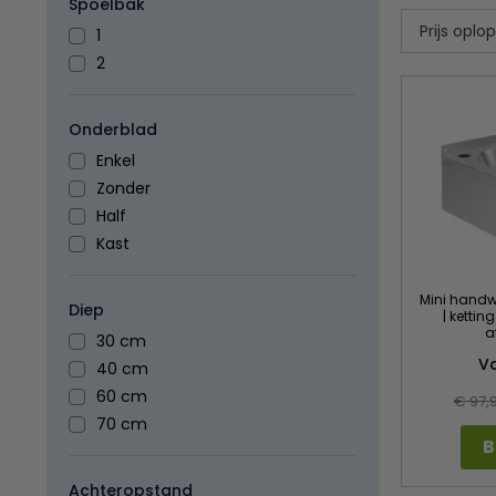
Spoelbak
1
2
Onderblad
Enkel
Zonder
Half
Kast
Mini handw
Diep
| kettin
a
30 cm
V
40 cm
60 cm
€ 97,
70 cm
B
Achteropstand