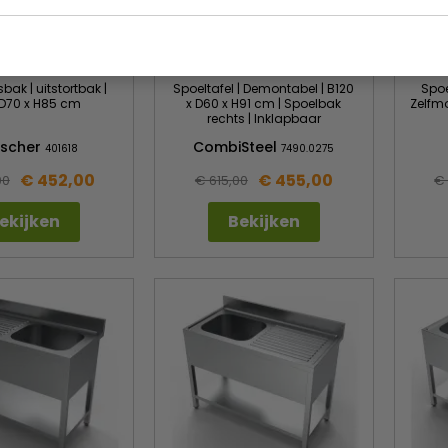
k | uitstortbak |
Spoeltafel | Demontabel | B120
Spoe
 D70 x H85 cm
x D60 x H91 cm | Spoelbak
Zelfmo
rechts | Inklapbaar
tscher
CombiSteel
401618
7490.0275
€ 452,00
€ 455,00
00
€ 615,00
€ 
ekijken
Bekijken