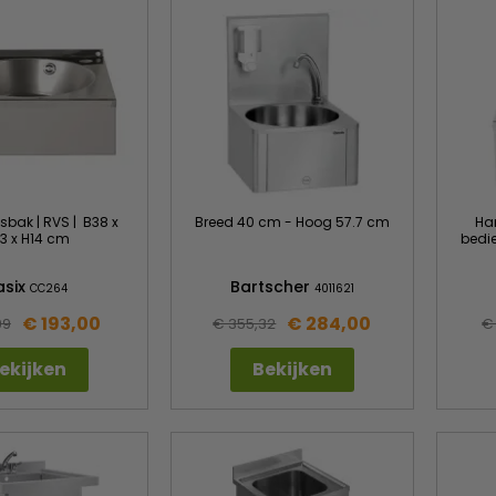
ak | RVS | B38 x
Breed 40 cm - Hoog 57.7 cm
Ha
3 x H14 cm
bedie
asix
Bartscher
CC264
4011621
€ 193,00
€ 284,00
99
€ 355,32
€
ekijken
Bekijken