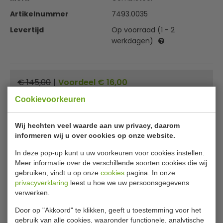
Artikelnummer
7493.0035
Levertijd
Op voorraad (1 - 2
werkdagen)
€ 145,00
|
Voordeel € 16,00
€ 129,00
Cookievoorkeuren
excl. btw
€
156,09
incl. btw
Wij hechten veel waarde aan uw privacy, daarom
informeren wij u over cookies op onze website.
In winkelwagentje
In deze pop-up kunt u uw voorkeuren voor cookies instellen.
Of
betaal
52,03
in 3 termijnen
met Klarna
Meer informatie over de verschillende soorten cookies die wij
gebruiken, vindt u op onze
cookies
pagina. In onze
privacyverklaring
leest u hoe we uw persoonsgegevens
✔ Gratis verzending* ✔ 24 uur levering ✔ Laagste
verwerken.
prijsgarantie
Door op "Akkoord" te klikken, geeft u toestemming voor het
gebruik van alle cookies, waaronder functionele, analytische