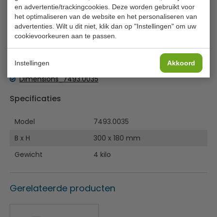
en advertentie/trackingcookies. Deze worden gebruikt voor
Combisteel 7493.0035 ronde inbouw spoelbak.
het optimaliseren van de website en het personaliseren van
Verkrijgbaar in 2 maten, zie accessoires.
advertenties. Wilt u dit niet, klik dan op "Instellingen" om uw
Prijs per stuk
cookievoorkeuren aan te passen.
Bijlages
Instellingen
Akkoord
Dimensions_7493.0035
Specificaties
Model
7493.0035
B x H
300 x 180 mm
Gewicht
4 kilo
Gerelateerde producten