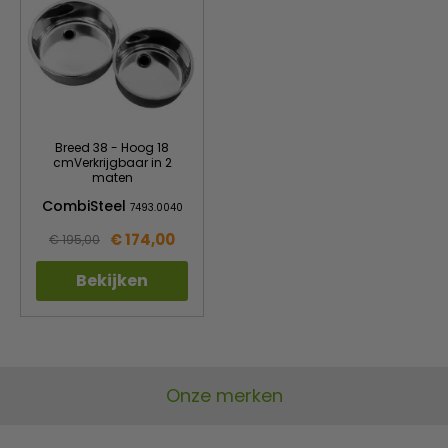
Breed 38 - Hoog 18
cmVerkrijgbaar in 2
maten
CombiSteel
7493.0040
€ 174,00
€ 195,00
Bekijken
Onze merken