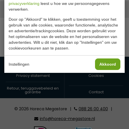
privacyverklaring
leest u hoe we uw persoonsgegevens
Onze merken
verwerken.
Door op "Akkoord" te klikken, geeft u toestemming voor het
gebruik van alle cookies, waaronder functionele, analytische
en advertentie/trackingcookies. Deze worden gebruikt voor
het optimaliseren van de website en het personaliseren van
advertenties. Wilt u dit niet, klik dan op "Instellingen" om uw
cookievoorkeuren aan te passen.
Algemene voorwaarden
Leveringsvoorwaarden
Instellingen
Akkoord
Privacy statement
Cookies
Retour, teruggavebeleid en
garantie
Contact
© 2026 Horeca Megastore
|
088 26 00 400
|
info@horeca-megastore.nl