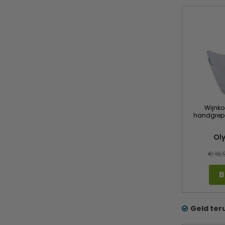
Wijnkoe
handgrepen
Ol
€ 19,
B
Geld ter