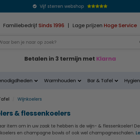
Vijf sterren webshop
Familiebedrijf
Sinds 1996
|
Lage prijzen
Hoge Service
Betalen in 3 termijn met
Klarna
enodigdheden
Warmhouden
Bar & Tafel
Hygie
Tafel
Wijnkoelers
lers & flessenkoelers
r item om in uw zaak te hebben is de wijn- & flessenkoeler! Dez
oelers en champagne bowls of ook wel champagneschalen.
L