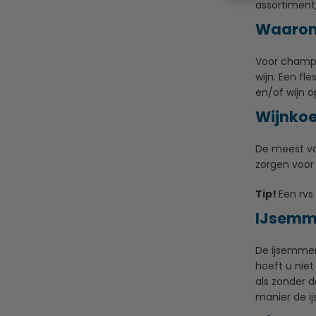
assortiment,
Waarom 
Voor champa
wijn. Een fl
en/of wijn 
Wijnkoe
De meest vo
zorgen voor 
Tip!
Een rvs
IJsemm
De ijsemmer 
hoeft u niet
als zonder d
manier de i