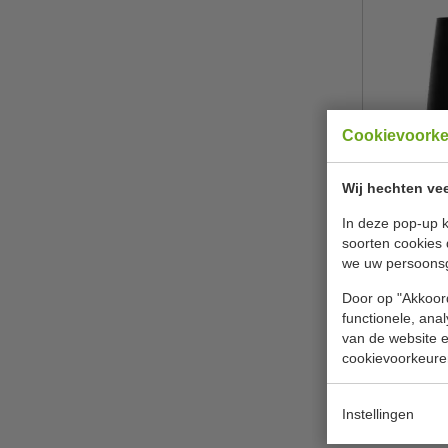
Cookievoork
Wij hechten vee
Flessenkoele
| H
In deze pop-up k
soorten cookies 
Va
we uw persoons
€ 27,
Door op "Akkoord
functionele, ana
B
van de website en
cookievoorkeure
Een onmisbaa
Instellingen
champagneko