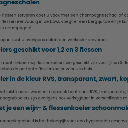
gneschalen
lessen serveren doet u vaak met een champagneschaal of ook
essen eenvoudig in de bowl, voegt er een berg ijs toe en je ku
asje champagne!
ne kunt u overigens ook in een wijnkoeler serveren.
ers geschikt voor 1,2 en 3 flessen
timent hebben wij flessenkoelers die geschikt zijn voor 1,2 en 3 fl
hebben de perfecte flessenkoeler voor u in huis.
ler in de kleur RVS, transparant, zwart, k
et juiste adres wanneer u opzoek bent naar: RVS, transparante, 
pagnekoelers zijn overigens ook verkrijgbaar in verschillende m
t je een wijn- & flessenkoeler schoonma
orecagelegenheid is het belangrijk voor een hygiënische omgevi