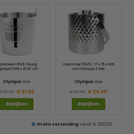
jnkoeler | RVS | Hoog
IJsemmer | RVS | 17 x 15 x H16
polijst | H19 x Ø 20 cm
cm | inhoud 2 liter
Olympia
Olympia
C578
HY134
€ 21,00
€ 24,00
€ 22,39
€ 25,49
Bekijken
Bekijken
Gratis verzending
vanaf € 200,00