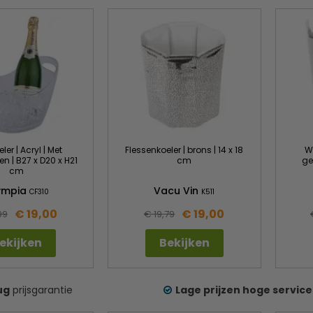
ler | Acryl | Met
Flessenkoeler | brons | 14 x 18
Wi
 | B27 x D20 x H21
cm
ge
cm
ympia
Vacu Vin
CF310
K511
€ 19,00
€ 19,00
99
€ 19,79
ekijken
Bekijken
ug
prijsgarantie
Lage prijzen hoge service