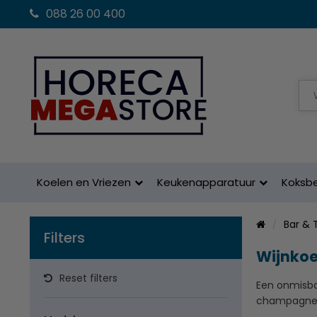
088 26 00 400
Koelen en Vriezen
Keukenapparatuur
Koksb
Bar & 
Filters
Wijnkoe
Reset filters
Een onmisbaa
champagnek