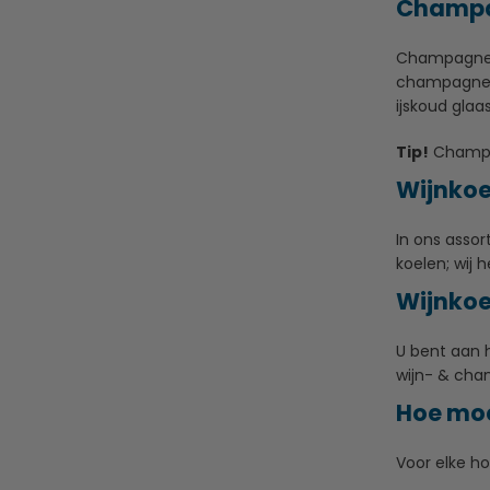
Champa
Champagne f
champagne fl
ijskoud gla
Tip!
Champag
Wijnkoel
In ons assor
koelen; wij 
Wijnkoe
U bent aan h
wijn- & cham
Hoe moe
Voor elke h