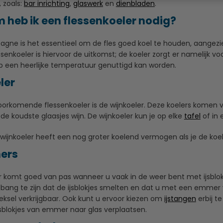
 zoals:
bar inrichting
,
glaswerk
en
dienbladen
.
heb ik een flessenkoeler nodig?
gne is het essentieel om de fles goed koel te houden, aangezie
essenkoeler is hiervoor de uitkomst; de koeler zorgt er namelijk 
op een heerlijke temperatuur genuttigd kan worden.
ler
orkomende flessenkoeler is de wijnkoeler. Deze koelers komen va
de koudste glaasjes wijn. De wijnkoeler kun je op elke
tafel
of in 
 wijnkoeler heeft een nog groter koelend vermogen als je de koele
ers
komt goed van pas wanneer u vaak in de weer bent met ijsblokjes
 bang te zijn dat de ijsblokjes smelten en dat u met een emmer
eksel verkrijgbaar. Ook kunt u ervoor kiezen om
ijstangen
erbij t
jsblokjes van emmer naar glas verplaatsen.