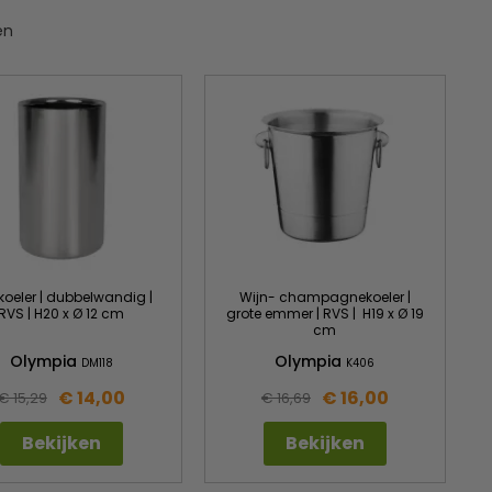
en
koeler | dubbelwandig |
Wijn- champagnekoeler |
RVS | H20 x Ø 12 cm
grote emmer | RVS | H19 x Ø 19
cm
Olympia
Olympia
DM118
K406
€ 14,00
€ 16,00
€ 15,29
€ 16,69
Bekijken
Bekijken