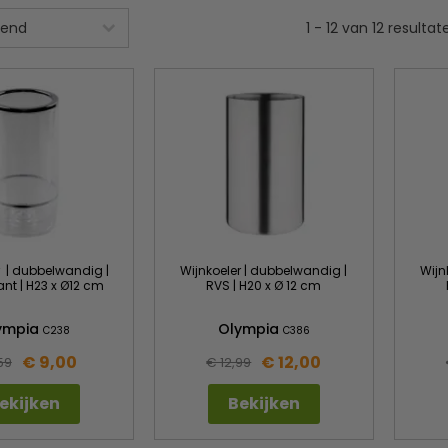
1
-
12
van
12
resultat
r | dubbelwandig |
Wijnkoeler | dubbelwandig |
Wijn
nt | H23 x Ø12 cm
RVS | H20 x Ø 12 cm
ympia
Olympia
C238
C386
€ 9,00
€ 12,00
59
€ 12,99
ekijken
Bekijken