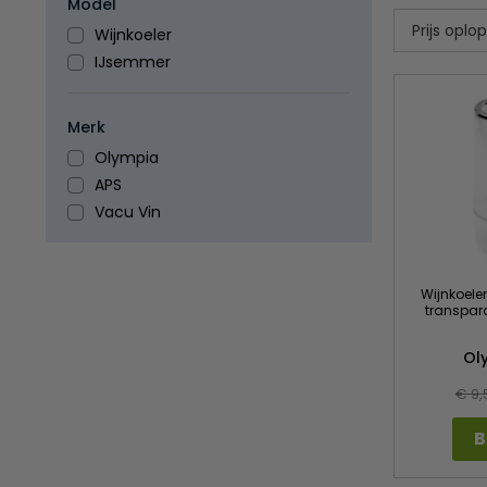
Model
Wijnkoeler
IJsemmer
Merk
Olympia
APS
Vacu Vin
Wijnkoele
transpara
Ol
€ 9,
B