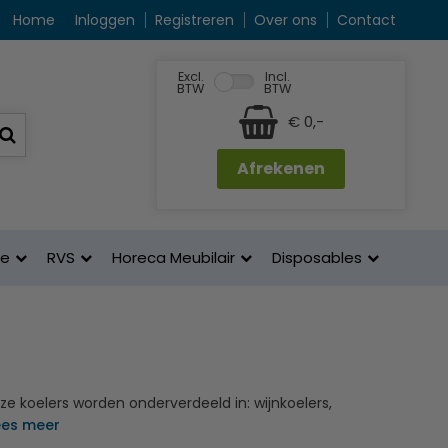
Home
Inloggen
Registreren
Over ons
Contact
Excl.
Incl.
BTW
BTW
€ 0,-
Afrekenen
ne
RVS
Horeca Meubilair
Disposables
e koelers worden onderverdeeld in: wijnkoelers,
ees meer