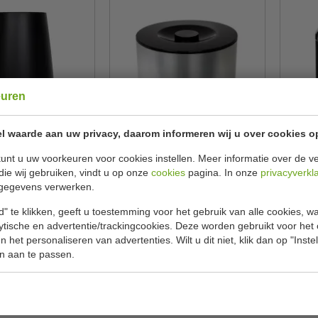
euren
l waarde aan uw privacy, daarom informeren wij u over cookies o
r | zwart | kunststof
ijsemmer | RVS |
IJsem
21 x Ø 16 cm
dubbelwandig | inhoud 10 liter
unt u uw voorkeuren voor cookies instellen. Meer informatie over de ve
| H22 x Ø 29 cm
die wij gebruiken, vindt u op onze
cookies
pagina. In onze
privacyverkl
cu Vin
Olympia
CD411
D848
gegevens verwerken.
€ 26,00
€ 31,00
49
€ 33,49
" te klikken, geeft u toestemming voor het gebruik van alle cookies, 
lytische en advertentie/trackingcookies. Deze worden gebruikt voor het
ekijken
Bekijken
 het personaliseren van advertenties. Wilt u dit niet, klik dan op "Inst
n aan te passen.
r item om in uw zaak te hebben is de wijn- & flessenkoeler! Dez
elers en champagne bowls of ook wel champagneschalen. Ook