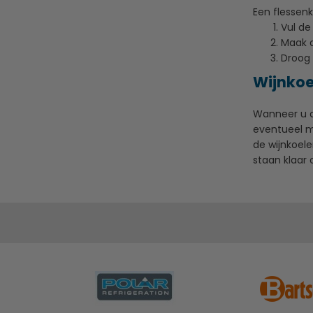
Een flessen
Vul de
Maak d
Droog 
Wijnkoe
Wanneer u de
eventueel 
de wijnkoel
staan klaar 