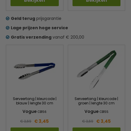
Bekijken
Bekijken
Geld terug
prijsgarantie
Lage prijzen hoge service
Gratis verzending
vanaf € 200,00
Serveertang | kleurcode |
Serveertang | kleurcode |
blauw | lengte 30 cm
groen | lengte 30 cm
Vogue
Vogue
CB156
CB155
€ 3,45
€ 3,45
€ 3,69
€ 3,69