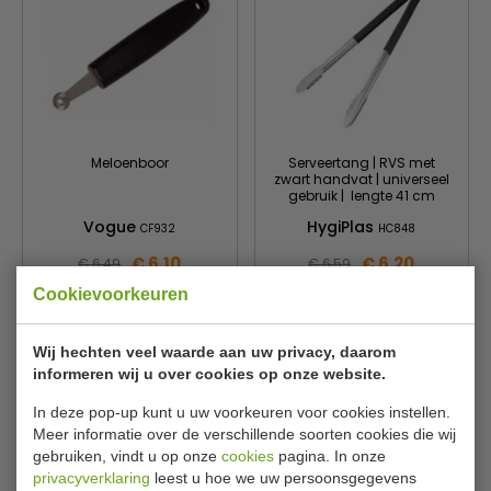
Meloenboor
Serveertang | RVS met
zwart handvat | universeel
gebruik | lengte 41 cm
Vogue
HygiPlas
CF932
HC848
€ 6,10
€ 6,20
€ 6,49
€ 6,59
Cookievoorkeuren
Bekijken
Bekijken
Wij hechten veel waarde aan uw privacy, daarom
informeren wij u over cookies op onze website.
In deze pop-up kunt u uw voorkeuren voor cookies instellen.
Meer informatie over de verschillende soorten cookies die wij
gebruiken, vindt u op onze
cookies
pagina. In onze
privacyverklaring
leest u hoe we uw persoonsgegevens