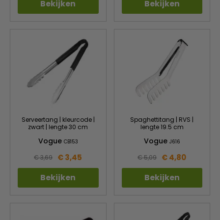
Bekijken
Bekijken
Serveertang | kleurcode |
Spaghettitang | RVS |
zwart | lengte 30 cm
lengte 19.5 cm
Vogue
Vogue
CB153
J616
€ 3,45
€ 4,80
€ 3,69
€ 5,09
Bekijken
Bekijken