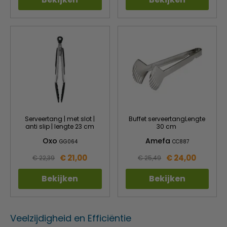
Serveertang | met slot |
Buffet serveertangLengte
anti slip | lengte 23 cm
30 cm
Oxo
Amefa
GG064
CC887
€ 21,00
€ 24,00
€ 22,39
€ 25,49
Bekijken
Bekijken
Veelzijdigheid en Efficiëntie