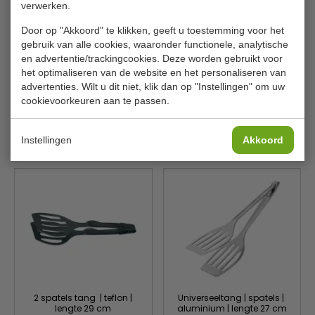
verwerken.
Door op "Akkoord" te klikken, geeft u toestemming voor het
gebruik van alle cookies, waaronder functionele, analytische
Serveertang | RVS | lengte
Serveertang | RVS | lengte
en advertentie/trackingcookies. Deze worden gebruikt voor
21 cm
24 cm
het optimaliseren van de website en het personaliseren van
Vogue
Vogue
J605
J601
advertenties. Wilt u dit niet, klik dan op "Instellingen" om uw
cookievoorkeuren aan te passen.
€ 6,65
€ 6,65
€ 7,09
€ 7,09
Bekijken
Bekijken
Instellingen
Akkoord
2 spatels tang | teflon |
Universeeltang | spatels |
lengte 29 cm
aluminium | lengte 27 cm