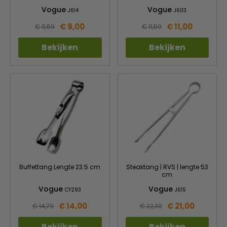
Vogue
Vogue
J614
J603
€ 9,00
€ 11,00
€ 9,59
€ 11,59
Bekijken
Bekijken
Buffettang Lengte 23.5 cm
Steaktang | RVS | lengte 53
cm
Vogue
Vogue
CY293
J615
€ 14,00
€ 21,00
€ 14,79
€ 22,39
Bekijken
Bekijken