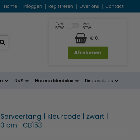
Home
Inloggen
Registreren
Over ons
Contact
Excl.
Incl.
BTW
BTW
€ 0,-
Afrekenen
ne
RVS
Horeca Meubilair
Disposables
Serveertang | kleurcode | zwart |
30 cm | CB153