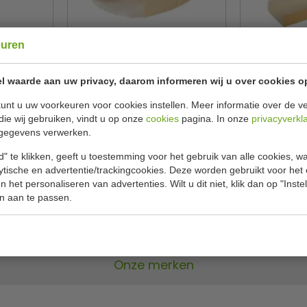
euren
ier | 36 x
Stokbroodzakken | 29 x 13 cm |
Panini bakje
uks
500 Stuks
stu
l waarde aan uw privacy, daarom informeren wij u over cookies o
unt u uw voorkeuren voor cookies instellen. Meer informatie over de ve
Vegware
Paps
897
FC898
die wij gebruiken, vindt u op onze
cookies
pagina. In onze
privacyverkl
,00
€ 83,00
€
€ 93,99
gegevens verwerken.
Bekijken
Be
" te klikken, geeft u toestemming voor het gebruik van alle cookies, 
lytische en advertentie/trackingcookies. Deze worden gebruikt voor het
 het personaliseren van advertenties. Wilt u dit niet, klik dan op "Inst
n aan te passen.
Onze merken