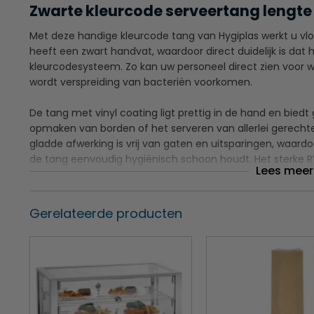
Zwarte kleurcode serveertang lengte
Met deze handige kleurcode tang van Hygiplas werkt u vlo
heeft een zwart handvat, waardoor direct duidelijk is dat 
kleurcodesysteem. Zo kan uw personeel direct zien voor w
wordt verspreiding van bacteriën voorkomen.
De tang met vinyl coating ligt prettig in de hand en biedt
opmaken van borden of het serveren van allerlei gerecht
gladde afwerking is vrij van gaten en uitsparingen, waard
de tang eenvoudig hygiënisch schoon houdt. Het sterke R
Lees meer
professionele keuken.
De vinyl coating biedt uitstekende grip voor meer cont
Gerelateerde producten
Het ergonomische ontwerp voorkomt vermoeidheid v
Het hygiënische, gladde materiaal voorkomt dat etens
Snel en makkelijk schoon te maken
Geschikt voor links- en rechtshandigen
Kleurgecodeerd zwart handvat voor universeel gebruik