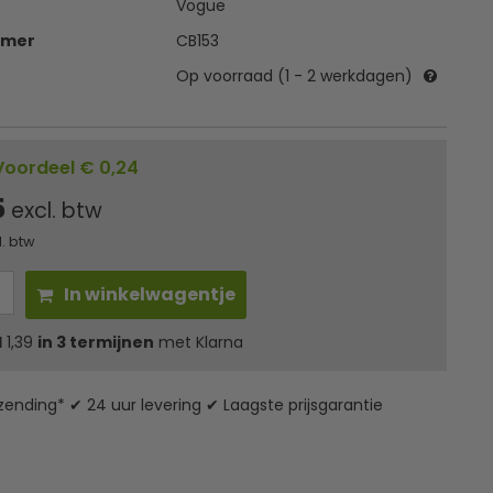
Vogue
mmer
CB153
Op voorraad (1 - 2 werkdagen)
Voordeel € 0,24
5
excl. btw
l. btw
In winkelwagentje
l
1,39
in 3 termijnen
met Klarna
zending* ✔ 24 uur levering ✔ Laagste prijsgarantie