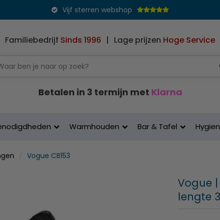
Vijf sterren webshop
Familiebedrijf
Sinds 1996
|
Lage prijzen
Hoge Service
Betalen in 3 termijn met
Klarna
enodigdheden
Warmhouden
Bar & Tafel
Hygie
ngen
Vogue CB153
Vogue | 
lengte 