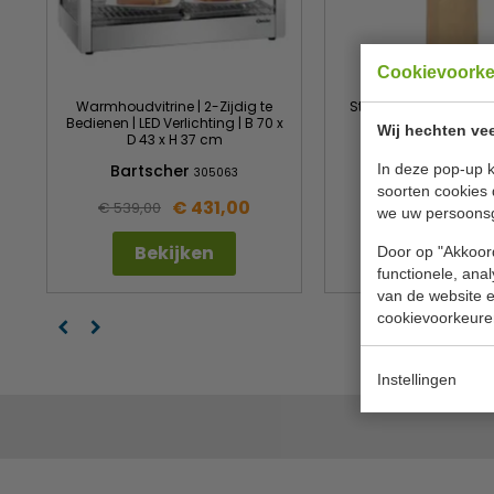
Cookievoork
Warmhoudvitrine | 2-Zijdig te
Stokbroodzakken | pap
Bedienen | LED Verlichting | B 70 x
10 cm | 500 st
Wij hechten vee
D 43 x H 37 cm
In deze pop-up k
Bartscher
Vegware
305063
FC
soorten cookies 
€ 431,00
€ 92
€ 539,00
€ 104,99
we uw persoons
Bekijken
Bekijken
Door op "Akkoord
functionele, ana
van de website en
cookievoorkeure
Instellingen