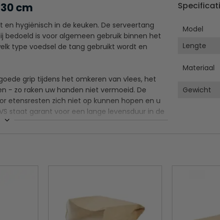
Specificat
 30 cm
t en hygiënisch in de keuken. De serveertang
Model
hij bedoeld is voor algemeen gebruik binnen het
Lengte
elk type voedsel de tang gebruikt wordt en
Materiaal
 goede grip tijdens het omkeren van vlees, het
en - zo raken uw handen niet vermoeid. De
Gewicht
oor etensresten zich niet op kunnen hopen en u
VS staat garant voor een lange levensduur in de
role
an de handen
resten zich kunnen nestelen