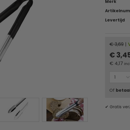
Merk
Artikelnu
Levertijd
€ 3,69
|
€ 3,4
€
4,17
inc
Of
betaa
✔ Gratis ver