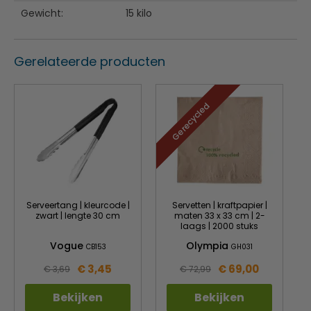
Gewicht:
15 kilo
Gerelateerde producten
Gerecycled
Serveertang | kleurcode |
Servetten | kraftpapier |
zwart | lengte 30 cm
maten 33 x 33 cm | 2-
laags | 2000 stuks
Vogue
Olympia
CB153
GH031
€ 3,45
€ 69,00
€ 3,69
€ 72,99
Bekijken
Bekijken