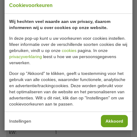
Roestvrij stalen behuizing, acryl cover, verlichting 15w
Cookievoorkeuren
boven en onder , 2 verdiepingen van roestvrij staal ,
kruimellade, waterbak voor vocht tegen uitdroging van
Wij hechten veel waarde aan uw privacy, daarom
het deeg, thermostaat, alleen onder verwarming.
informeren wij u over cookies op onze website.
In deze pop-up kunt u uw voorkeuren voor cookies instellen.
Meer informatie over de verschillende soorten cookies die wij
Made in Europe.
gebruiken, vindt u op onze
cookies
pagina. In onze
Lees meer
Bel voor levertijd.
privacyverklaring
leest u hoe we uw persoonsgegevens
verwerken.
Specificaties
Door op "Akkoord" te klikken, geeft u toestemming voor het
gebruik van alle cookies, waaronder functionele, analytische
Model:
HotShop
en advertentie/trackingcookies. Deze worden gebruikt voor
Nummer:
05-70034
het optimaliseren van de website en het personaliseren van
advertenties. Wilt u dit niet, klik dan op "Instellingen" om uw
Maten:
606 x 446 x 452/596 mm
cookievoorkeuren aan te passen.
Temperatuur:
+35 oC tot +70 oC
Instellingen
Akkoord
Volt.:
230 V
kW:
1