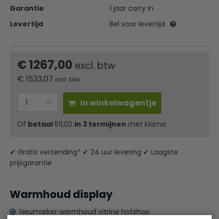
Garantie
1 jaar carry in
Levertijd
Bel voor levertijd
€ 1267,00
excl. btw
€
1533,07
incl. btw
In winkelwagentje
Of
betaal
511,02
in 3 termijnen
met Klarna
✔ Gratis verzending* ✔ 24 uur levering ✔ Laagste
prijsgarantie
Warmhoud display
Neumarker warmhoud vitrine hotshop