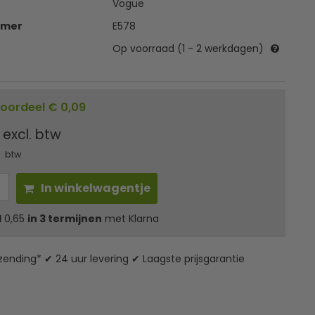
Vogue
mmer
E578
Op voorraad (1 - 2 werkdagen)
oordeel € 0,09
0
excl. btw
l. btw
In winkelwagentje
l
0,65
in 3 termijnen
met Klarna
zending* ✔ 24 uur levering ✔ Laagste prijsgarantie