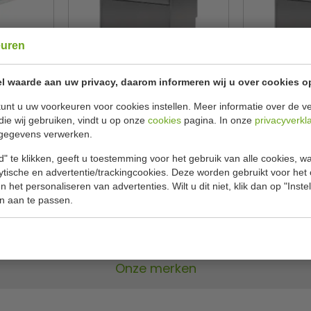
euren
groen |
Met naglans doseerder
Korven
Breed 60 - 
 cm
50 x 50 cm
l waarde aan uw privacy, daarom informeren wij u over cookies o
unt u uw voorkeuren voor cookies instellen. Meer informatie over de ve
GastroM
Gas
GL892
die wij gebruiken, vindt u op onze
cookies
pagina. In onze
privacyverkl
70
€ 2051,00
€ 2330,99
€ 2424,9
gegevens verwerken.
Bekijken
Be
" te klikken, geeft u toestemming voor het gebruik van alle cookies, 
lytische en advertentie/trackingcookies. Deze worden gebruikt voor het
 het personaliseren van advertenties. Wilt u dit niet, klik dan op "Inst
n aan te passen.
Onze merken