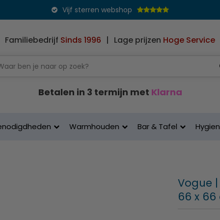
Vijf sterren webshop
Familiebedrijf
Sinds 1996
|
Lage prijzen
Hoge Service
Betalen in 3 termijn met
Klarna
enodigdheden
Warmhouden
Bar & Tafel
Hygie
Vogue |
66 x 66