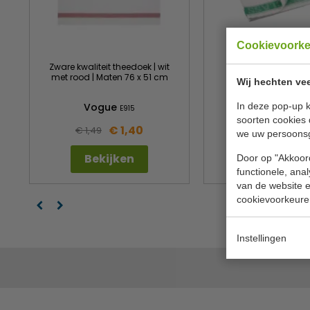
Cookievoork
Zware kwaliteit theedoek | wit
Glasdoek | wit met 
met rood | Maten 76 x 51 cm
maten 76 x 51
Wij hechten vee
In deze pop-up k
Vogue
Vogue
E915
E912
soorten cookies 
€ 1,40
€ 1,
€ 1,49
€ 1,79
we uw persoons
Bekijken
Bekijken
Door op "Akkoord
functionele, ana
van de website en
cookievoorkeure
Instellingen