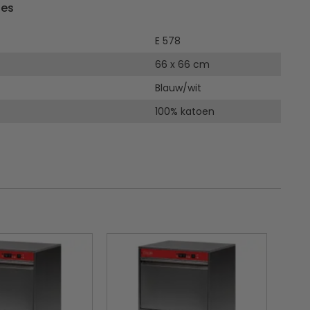
ies
E 578
66 x 66 cm
Blauw/wit
100% katoen