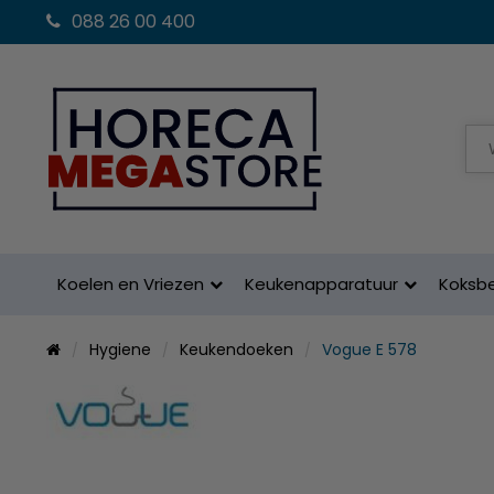
088 26 00 400
Koelen en Vriezen
Keukenapparatuur
Koksb
Hygiene
Keukendoeken
Vogue E 578