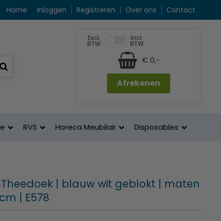
Home
Inloggen
Registreren
Over ons
Contact
Excl.
Incl.
BTW
BTW
€ 0,-
Afrekenen
ne
RVS
Horeca Meubilair
Disposables
 Theedoek | blauw wit geblokt | maten
 cm | E578