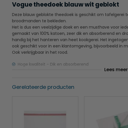
Vogue theedoek blauw wit geblokt
Deze blauw geblokte theedoek is geschikt om tafelgerei t
broodmanden te bekleden.
Het is dus een veelzijdige doek en een musthave voor ie
gemaakt van 100% katoen, zeer dik en absorberend en dro
handig bij het hanteren van heet kookgerei. Het ingetoge
ook geschikt voor in een klantomgeving, bijvoorbeeld in m
Ook verkrijgbaar in het rood.
Hoge kwaliteit - Dik en absorberend
Lees meer
228g/m2
Wassen op 40°C, strijken op lage temperatuur
Gerelateerde producten