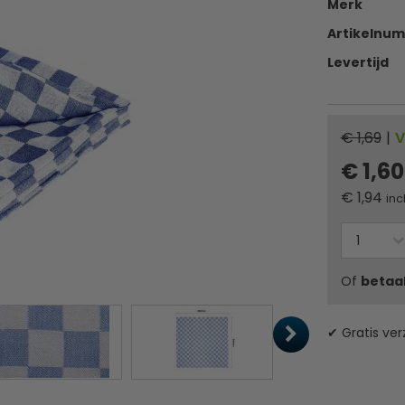
Merk
Artikelnu
Levertijd
€ 1,69
|
V
€ 1,6
€
1,94
inc
Of
betaa
✔ Gratis ver