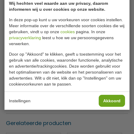
Meer: Onze RVS Kasten met Klap- en Schuifdeuren!
Wij hechten veel waarde aan uw privacy, daarom
informeren wij u over cookies op onze website.
Als u op zoek bent naar duurzame en veelzijdige
In deze pop-up kunt u uw voorkeuren voor cookies instellen.
opslagopties voor uw horecakeuken, cafetaria,
Meer informatie over de verschillende soorten cookies die wij
broodjeswinkel, toko, tankstation, trendy tattoo shop of
gebruiken, vindt u op onze
cookies
pagina. In onze
kapsalon, dan zijn onze RVS kasten met klap- en
privacyverklaring
leest u hoe we uw persoonsgegevens
schuifdeuren de perfecte keuze. Deze kasten bieden niet
verwerken.
Lees meer
alleen optimale opslagruimte, maar ook stijl en
Door op "Akkoord" te klikken, geeft u toestemming voor het
functionaliteit in één.
Specificaties
gebruik van alle cookies, waaronder functionele, analytische
en advertentie/trackingcookies. Deze worden gebruikt voor
Wat maakt onze RVS Kasten met Klap- en Schuifdeuren
Artikel
7333.0200
het optimaliseren van de website en het personaliseren van
zo uniek?
advertenties. Wilt u dit niet, klik dan op "Instellingen" om uw
Diverse Configuraties: Onze kasten zijn verkrijgbaar
B x D x H
100 x 60 x 85 cm
cookievoorkeuren aan te passen.
met zowel klapdeuren als schuifdeuren, zodat u
Materiaal
RVS 430
kunt kiezen welke stijl het beste past bij uw ruimte
en voorkeuren. Of u nu snel toegang wilt tot uw
Instellingen
Akkoord
Gewicht
76 kilo
voorraad of liever een strakke uitstraling heeft, wij
hebben de oplossing voor u.
Breedte- en Diepteopties: Onze RVS kasten zijn
Gerelateerde producten
beschikbaar in verschillende breedtes, variërend van