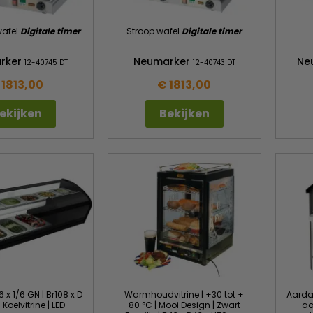
wafel
D
ig
itale timer
Stroop wafel
Digitale timer
rker
Neumarker
Ne
12-40745 DT
12-40743 DT
 1813,00
€ 1813,00
ekijken
Bekijken
6 x 1/6 GN | Br108 x D
Warmhoudvitrine | +30 tot +
Aardap
Koelvitrine | LED
80 °C | Mooi Design | Zwart
aa