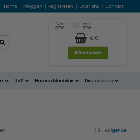
Home
Inloggen
Registreren
Over ons
Contact
Excl.
Incl.
BTW
BTW
€ 0,-
Afrekenen
ne
RVS
Horeca Meubilair
Disposables
ten
1
2
Volgende