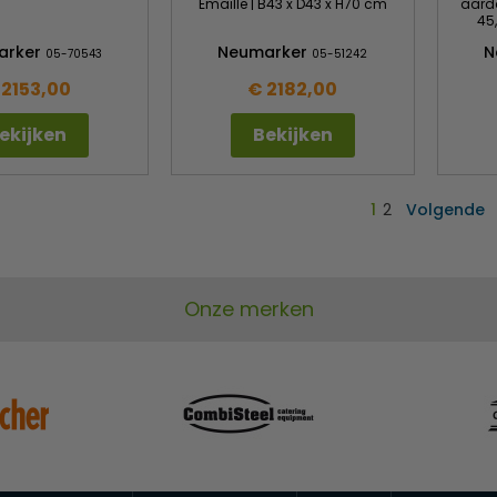
Emaille | B43 x D43 x H70 cm
aard
45
arker
Neumarker
N
05-70543
05-51242
 2153,00
€ 2182,00
ekijken
Bekijken
1
2
Volgende
Onze merken