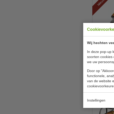
Cookievoork
Brusse
verwisselba
Wij hechten vee
Neuma
In deze pop-up k
soorten cookies 
€
we uw persoons
B
Door op "Akkoord
functionele, ana
van de website en
cookievoorkeure
Instellingen