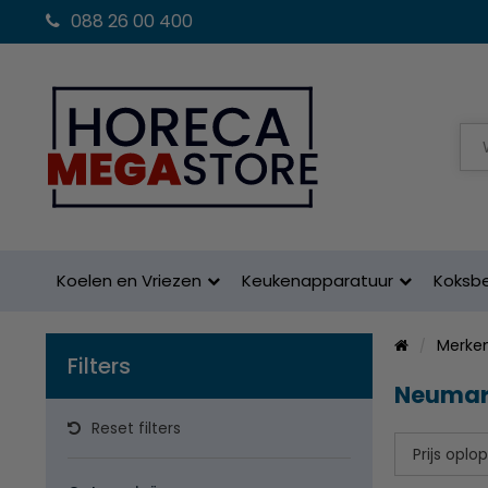
088 26 00 400
Koelen en Vriezen
Keukenapparatuur
Koksb
Merke
Filters
Neumar
Reset filters