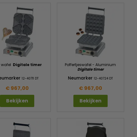
t wafel
Digitale timer
Poffertjeswafel - Aluminium
Digitale timer
eumarker
Neumarker
12-40711 DT
12-40724 DT
€ 967,00
€ 967,00
Bekijken
Bekijken