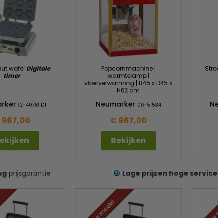
ut wafel
Digitale
Popcornmachine |
Stro
timer
warmtelamp |
vloerverwarming | B45 x D45 x
H62 cm
rker
Neumarker
N
12-40761 DT
00-51534
 967,00
€ 967,00
ekijken
Bekijken
ug
prijsgarantie
Lage prijzen hoge service
Nieuw model
Nieuw 