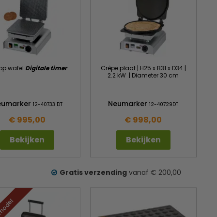
op wafel
Digitale timer
Crêpe plaat | H25 x B31 x D34 |
2.2 kW | Diameter 30 cm
eumarker
Neumarker
12-40733 DT
12-40729DT
€ 995,00
€ 998,00
Bekijken
Bekijken
Gratis verzending
vanaf € 200,00
model