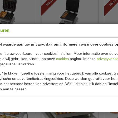
euren
lse wafelijzer |
Churros bakapparaat |
B
re platen | gietijzer
verwisselbare platen | gietijzer
verwis
l waarde aan uw privacy, daarom informeren wij u over cookies o
m
rker
Neumarker
Ne
12-40801-15
12-40801-72
unt u uw voorkeuren voor cookies instellen. Meer informatie over de ve
die wij gebruiken, vindt u op onze
cookies
pagina. In onze
privacyverkl
 998,00
€ 998,00
gegevens verwerken.
ekijken
Bekijken
" te klikken, geeft u toestemming voor het gebruik van alle cookies, 
lytische en advertentie/trackingcookies. Deze worden gebruikt voor het
 het personaliseren van advertenties. Wilt u dit niet, klik dan op "Inst
n aan te passen.