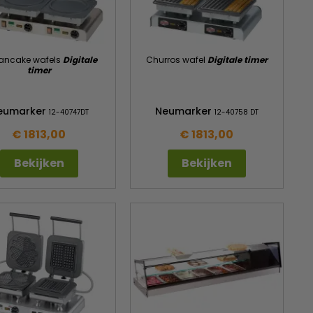
Pancake wafels
Digitale
Churros wafel
Digitale timer
timer
eumarker
Neumarker
12-40747DT
12-40758 DT
€ 1813,00
€ 1813,00
Bekijken
Bekijken