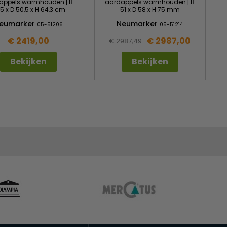
appels warmhouden | B
aardappels warmhouden | B
,5 x D 50,5 x H 64,3 cm
51 x D 58 x H 75 mm
eumarker
Neumarker
05-51206
05-51214
€ 2419,00
€ 2987,00
€ 2987,49
Bekijken
Bekijken