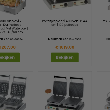
ud display| 2-
Poffertjesplaat | 400 volt | Ø 4,4
2 x 
 | Kruimellade |
cm | 100 poffertjes
t | Met Waterbak |
D45 x H45/60 cm
arker
Neumarker
N
05-70034
12-40930.
 1267,00
€ 1619,00
ekijken
Bekijken