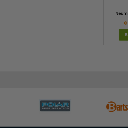
Neum
€
B