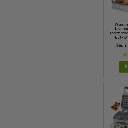
Warmho
Niveaus
Thermostaa
B61 x 
Neum
€
B