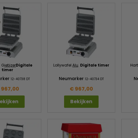
l G
ietijzer
Digitale
Lollywafel
Alu
.
Digitale timer
Har
timer
rker
Neumarker
N
12-40738 DT
12-40734 DT
 967,00
€ 967,00
ekijken
Bekijken