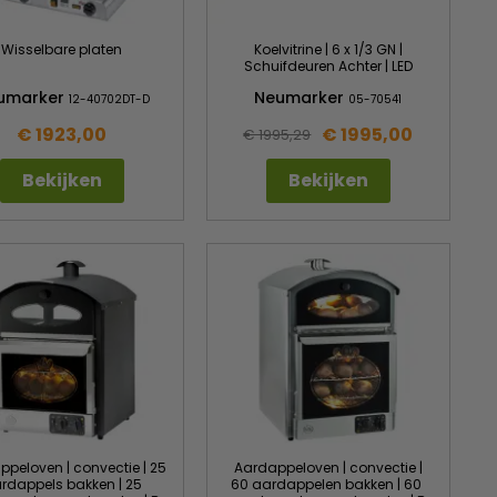
Wisselbare platen
Koelvitrine | 6 x 1/3 GN |
Schuifdeuren Achter | LED
umarker
Neumarker
12-40702DT-D
05-70541
€ 1923,00
€ 1995,00
€ 1995,29
Bekijken
Bekijken
peloven | convectie | 25
Aardappeloven | convectie |
rdappels bakken | 25
60 aardappelen bakken | 60