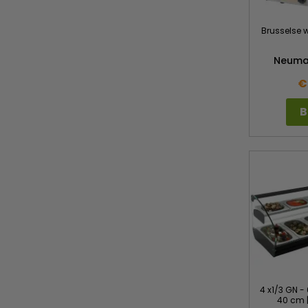
Brusselse 
Neuma
€
B
4 x1/3 GN - 
40 cm | 