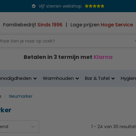
Vijf sterren webshop
Familiebedrijf
Sinds 1996
|
Lage prijzen
Hoge Service
Betalen in 3 termijn met
Klarna
enodigdheden
Warmhouden
Bar & Tafel
Hygie
n
Neumarker
ker
1
-
24
van
30
resulta