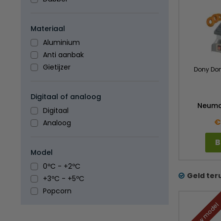
Materiaal
Aluminium
Anti aanbak
Gietijzer
Dony Don
Digitaal of analoog
Neuma
Digitaal
€
Analoog
B
Model
0ºC - +2ºC
Geld ter
+3ºC - +5ºC
Popcorn
Nieuw model