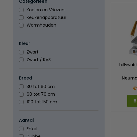
Categorieën
Koelen en Vriezen
Keukenapparatuur
Warmhouden
Kleur
Zwart
Zwart / RVS
Lollywafe
Neuma
Breed
30 tot 60 cm
€
60 tot 70 cm
B
100 tot 150 cm
Aantal
Enkel
Dubbel