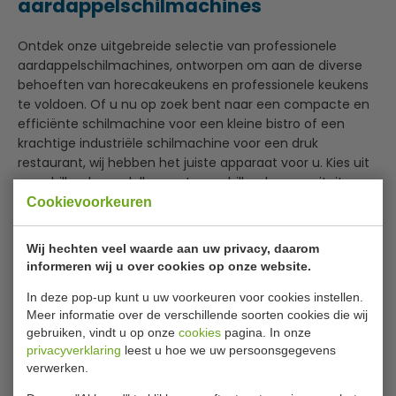
aardappelschilmachines
Ontdek onze uitgebreide selectie van professionele
aardappelschilmachines, ontworpen om aan de diverse
behoeften van horecakeukens en professionele keukens
te voldoen. Of u nu op zoek bent naar een compacte en
efficiënte schilmachine voor een kleine bistro of een
krachtige industriële schilmachine voor een druk
restaurant, wij hebben het juiste apparaat voor u. Kies uit
verschillende modellen met verschillende capaciteiten,
van handmatige tot volledig automatische machines en
Cookievoorkeuren
met of zonder filter.
Wij hechten veel waarde aan uw privacy, daarom
Onze aardappelschilmachines zijn verkrijgbaar met
informeren wij u over cookies op onze website.
verschillende capaciteiten:
Capaciteit 10 kg per keer
In deze pop-up kunt u uw voorkeuren voor cookies instellen.
Meer informatie over de verschillende soorten cookies die wij
Capaciteit 25 kg per keer
gebruiken, vindt u op onze
cookies
pagina. In onze
Capaciteit 35 kg per keer
privacyverklaring
leest u hoe we uw persoonsgegevens
Capaciteit 50 kg per keer
verwerken.
Capaciteit 150 kg per keer