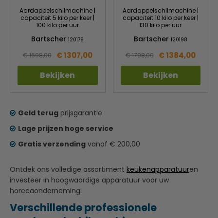
Aardappelschilmachine |
Aardappelschilmachine |
capaciteit 5 kilo per keer |
capaciteit 10 kilo per keer |
100 kilo per uur
130 kilo per uur
Bartscher
Bartscher
120178
120198
€ 1307,00
€ 1384,00
€ 1698,00
€ 1798,00
Bekijken
Bekijken
Geld terug
prijsgarantie
Lage prijzen hoge service
Gratis verzending
vanaf € 200,00
Ontdek ons volledige assortiment
keukenapparatuur
en
investeer in hoogwaardige apparatuur voor uw
horecaonderneming.
Verschillende professionele