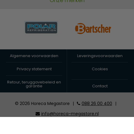
Onze merken
Algemene voorwaarden
Leveringsvoorwaarden
Privacy statement
Cookies
Retour, teruggavebeleid en
garantie
Contact
© 2026 Horeca Megastore
|
088 26 00 400
|
info@horeca-megastore.nl