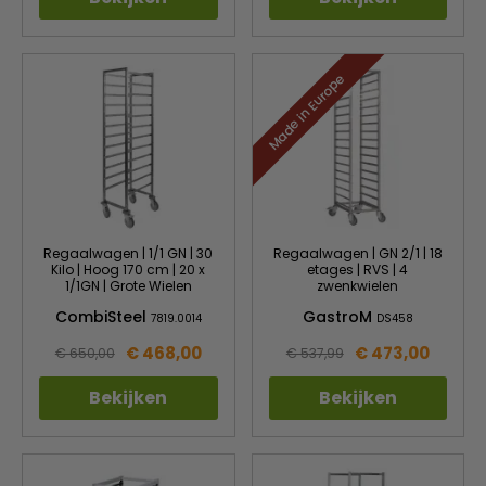
Made in Europe
Regaalwagen | 1/1 GN | 30
Regaalwagen | GN 2/1 | 18
Kilo | Hoog 170 cm | 20 x
etages | RVS | 4
1/1GN | Grote Wielen
zwenkwielen
CombiSteel
GastroM
7819.0014
DS458
€ 468,00
€ 473,00
€ 650,00
€ 537,99
Bekijken
Bekijken