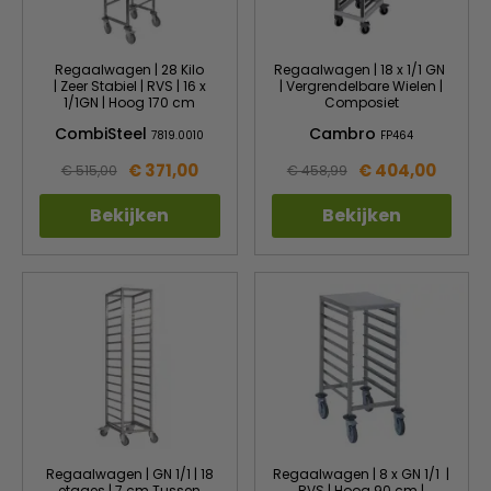
Regaalwagen | 28 Kilo
Regaalwagen | 18 x 1/1 GN
| Zeer Stabiel | RVS | 16 x
| Vergrendelbare Wielen |
1/1GN | Hoog 170 cm
Composiet
CombiSteel
Cambro
7819.0010
FP464
€ 371,00
€ 404,00
€ 515,00
€ 458,99
Bekijken
Bekijken
Regaalwagen | GN 1/1 | 18
Regaalwagen | 8 x GN 1/1 |
etages | 7 cm Tussen
RVS | Hoog 90 cm |