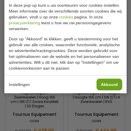
CombiSteel
7819.0012
GM598
In deze pop-up kunt u uw voorkeuren voor cookies instellen.
Meer informatie over de verschillende soorten cookies die wij
€ 428,00
€ 429,00
€ 595,00
€ 487,99
gebruiken, vindt u op onze
cookies
pagina. In onze
privacyverklaring
leest u hoe we uw persoonsgegevens
Bekijken
Bekijken
verwerken.
Door op "Akkoord" te klikken, geeft u toestemming voor het
gebruik van alle cookies, waaronder functionele, analytische
en advertentie/trackingcookies. Deze worden gebruikt voor
het optimaliseren van de website en het personaliseren van
advertenties. Wilt u dit niet, klik dan op "Instellingen" om uw
cookievoorkeuren aan te passen.
Instellingen
Akkoord
Regaalwagen |
Regaalwagen | 20 etages
Zwenkwielen | Hoog 165
| Hoogte 165 cm | GN 2/1 | 4
cm | GN 1/1 | Zware Kwaliteit
Zwenkwielen | RVS
| 20 Etages
Tournus Equipement
Tournus Equipement
CG186
CG188
€ 438,00
€ 444,00
€ 497,99
€ 504,99