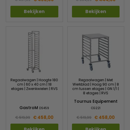
Bekijken
Bekijken
Regaalwagen | Hoogte 180
Regaalwagen | Met
cm | 60 x 40 cm | 18
Werkblad | Hoog 90 cm | 8
etages | Zwenkwielen | RVS
cm tussen etages | GN 1/1 |
8 etages | RVS
Tournus Equipement
GastroM
DS459
CG221
€ 458,00
€ 458,00
€ 519,99
€ 519,99
Bekijken
Bekijken