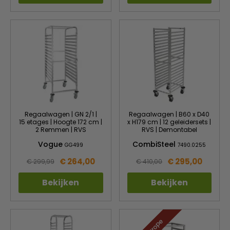
Regaalwagen | GN 2/1 |
Regaalwagen | B60 x D40
15 etages | Hoogte 172 cm |
x H179 cm | 12 geleidersets |
2 Remmen | RVS
RVS | Demontabel
Vogue
CombiSteel
GG499
7490.0255
€ 264,00
€ 295,00
€ 299,99
€ 410,00
Bekijken
Bekijken