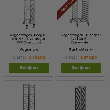
Made in Europe
Regaalwagen | Hoog 170
Regaalwagen | 10 Etages |
cm | GN 1/1 | 20 etages |
RVS | GN 1/1 | 4
RVS Constructie
Zwenkwielen
Vogue
GastroM
U376
DS454
€ 341,00
€ 370,00
€ 387,99
€ 419,99
Bekijken
Bekijken