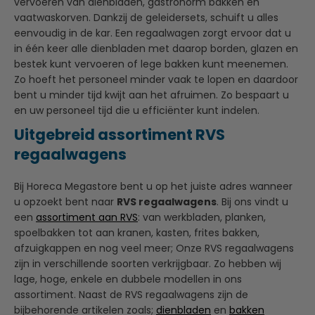
vervoeren van dienbladen, gastronorm bakken en
vaatwaskorven. Dankzij de geleidersets, schuift u alles
eenvoudig in de kar. Een regaalwagen zorgt ervoor dat u
in één keer alle dienbladen met daarop borden, glazen en
bestek kunt vervoeren of lege bakken kunt meenemen.
Zo hoeft het personeel minder vaak te lopen en daardoor
bent u minder tijd kwijt aan het afruimen. Zo bespaart u
en uw personeel tijd die u efficiënter kunt indelen.
Uitgebreid assortiment RVS
regaalwagens
Bij Horeca Megastore bent u op het juiste adres wanneer
u opzoekt bent naar
RVS regaalwagens
. Bij ons vindt u
een
assortiment aan RVS
: van werkbladen, planken,
spoelbakken tot aan kranen, kasten, frites bakken,
afzuigkappen en nog veel meer; Onze RVS regaalwagens
zijn in verschillende soorten verkrijgbaar. Zo hebben wij
lage, hoge, enkele en dubbele modellen in ons
assortiment. Naast de RVS regaalwagens zijn de
bijbehorende artikelen zoals;
dienbladen
en
bakken