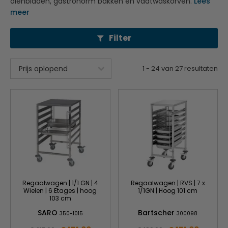
dienbladen, gastronorm bakken en vaatwaskorven.
Lees
meer
Filter
1
-
24
van
27
resultaten
Regaalwagen | 1/1 GN | 4
Regaalwagen | RVS | 7 x
Wielen | 6 Etages | hoog
1/1GN | Hoog 101 cm
103 cm
SARO
Bartscher
350-1015
300098