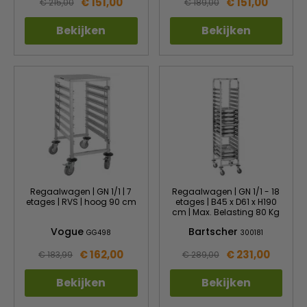
€ 151,00
€ 151,00
€ 215,00
€ 189,00
Bekijken
Bekijken
Regaalwagen | GN 1/1 | 7
Regaalwagen | GN 1/1 - 18
etages | RVS | hoog 90 cm
etages | B45 x D61 x H190
cm | Max. Belasting 80 Kg
Vogue
Bartscher
GG498
300181
€ 162,00
€ 231,00
€ 183,99
€ 289,00
Bekijken
Bekijken