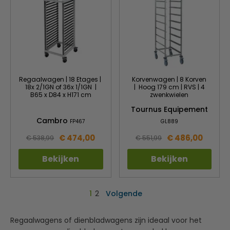
Regaalwagen | 18 Etages |
Korvenwagen | 8 Korven
18x 2/1GN of 36x 1/1GN |
| Hoog 179 cm | RVS | 4
B65 x D84 x H171 cm
zwenkwielen
Tournus Equipement
Cambro
FP467
GL889
€ 474,00
€ 486,00
€ 538,99
€ 551,99
Bekijken
Bekijken
1
2
Volgende
Regaalwagens of dienbladwagens zijn ideaal voor het