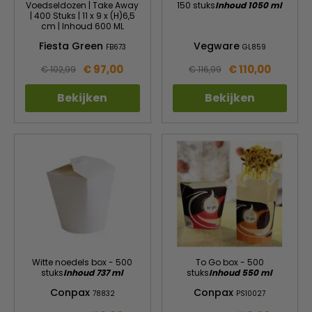
Voedseldozen | Take Away
150 stuks
Inhoud 1050 ml
| 400 Stuks | 11 x 9 x (H)6,5
cm | Inhoud 600 ML
Fiesta Green
Vegware
FB673
GL859
€ 97,00
€ 110,00
€ 102,99
€ 116,99
Bekijken
Bekijken
Witte noedels box - 500
To Go box - 500
stuks
Inhoud 737 ml
stuks
Inhoud 550 ml
Conpax
Conpax
78832
PS10027