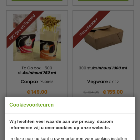
FSC gecertificeerd
Recyclebaar
To Go box - 500
300 stuks
Inhoud 1300 ml
stuks
Inhoud 750 ml
Conpax
Vegware
PS10028
GK102
€ 149,00
€ 155,00
€ 164,99
Bekijken
Bekijken
Cookievoorkeuren
Wij hechten veel waarde aan uw privacy, daarom
informeren wij u over cookies op onze website.
In deze pop-up kunt u uw voorkeuren voor cookies instellen.