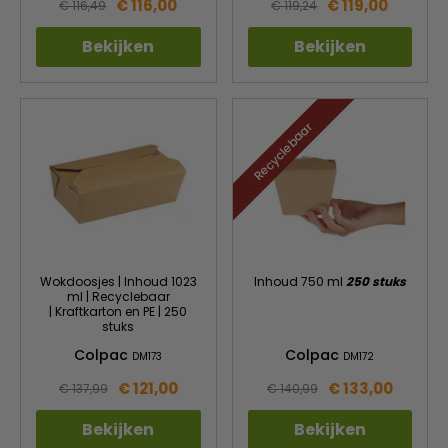
€ 116,00
€ 119,00
€ 116,49
€ 119,24
Bekijken
Bekijken
Recyclebaar
Wokdoosjes | Inhoud 1023
Inhoud 750 ml
250 stuks
ml | Recyclebaar
| Kraftkarton en PE | 250
stuks
Colpac
Colpac
DM173
DM172
€ 121,00
€ 133,00
€ 137,99
€ 140,99
Bekijken
Bekijken