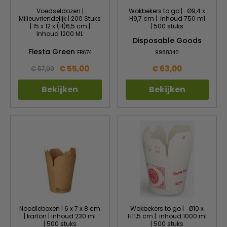
Voedseldozen |
Wokbekers to go | Ø9,4 x
Milieuvriendelijk | 200 Stuks
H9,7 cm | inhoud 750 ml
| 15 x 12 x (H)6,5 cm |
| 500 stuks
Inhoud 1200 ML
Disposable Goods
Fiesta Green
FB674
9988340
€ 55,00
€ 63,00
€ 57,99
Bekijken
Bekijken
Noodleboxen | 6 x 7 x 8 cm
Wokbekers to go | Ø10 x
| karton | inhoud 230 ml
H11,5 cm | inhoud 1000 ml
| 500 stuks
| 500 stuks