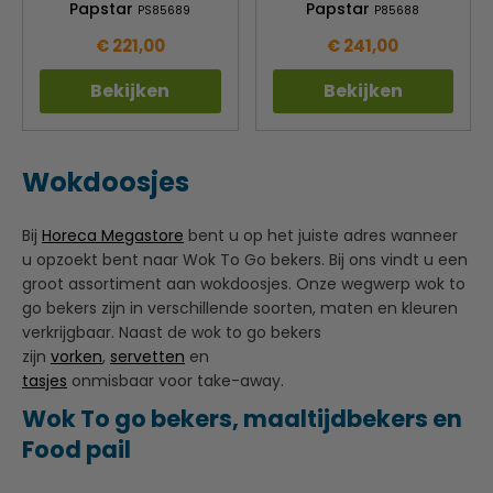
Papstar
Papstar
PS85689
P85688
€ 221,00
€ 241,00
Bekijken
Bekijken
Wokdoosjes
Bij
Horeca Megastore
bent u op het juiste adres wanneer
u opzoekt bent naar Wok To Go bekers. Bij ons vindt u een
groot assortiment aan wokdoosjes. Onze wegwerp wok to
go bekers zijn in verschillende soorten, maten en kleuren
verkrijgbaar. Naast de wok to go bekers
zijn
vorken
,
servetten
en
tasjes
onmisbaar voor take-away.
Wok To go bekers, maaltijdbekers en
Food pail