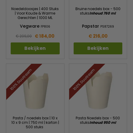
Noedeldoosjes | 400 Stuks
Bruine noedels box - 500
| Voor Koude & Warme
stuks
Inhoud 760 ml
Gerechten | 1000 ML
Vegware
Papstar
FP806
PS87269
€ 184,00
€ 216,00
€ 209,00
Bekijken
Bekijken
100% Duurzaam
100% Duurzaam
Pasta / noedels box | 10 x
Pasta Noedels box - 500
10 x 9 cm | 750 ml | karton |
stuks
Inhoud 950 ml
500 stuks