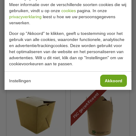
Meer informatie over de verschillende soorten cookies die wij
gebruiken, vindt u op onze
cookies
pagina. In onze
privacyverklaring
leest u hoe we uw persoonsgegevens
verwerken.
Door op "Akkoord" te klikken, geeft u toestemming voor het
Noedelboxen | 7 x 8 x 10 cm
Witte noedels box - 500
gebruik van alle cookies, waaronder functionele, analytische
| karton | 500 stuks
stuks
Inhoud 900 ml
en advertentie/trackingcookies. Deze worden gebruikt voor
Papstar
Conpax
PS87270
78833
het optimaliseren van de website en het personaliseren van
advertenties. Wilt u dit niet, klik dan op "Instellingen" om uw
€ 157,00
€ 160,00
€ 157,30
cookievoorkeuren aan te passen.
Bekijken
Bekijken
Instellingen
Akkoord
FSC gecertificeerd