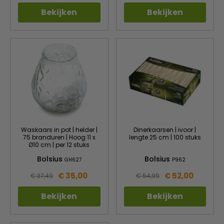
Bekijken
Bekijken
Waskaars in pot | helder |
Dinerkaarsen | ivoor |
75 branduren | Hoog 11 x
lengte 25 cm | 100 stuks
Ø10 cm | per 12 stuks
Bolsius
Bolsius
GH627
P962
€ 35,00
€ 52,00
€ 37,49
€ 54,99
Bekijken
Bekijken