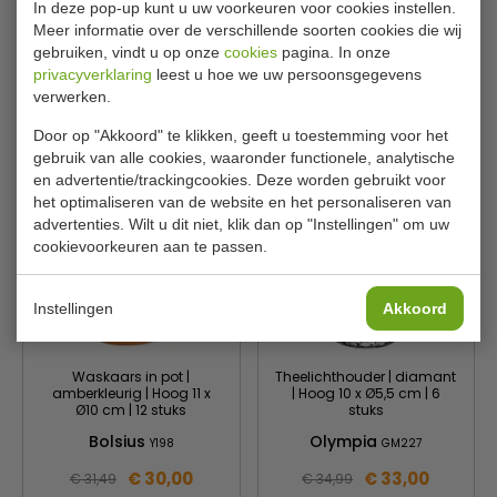
per 12 stuks
In deze pop-up kunt u uw voorkeuren voor cookies instellen.
Meer informatie over de verschillende soorten cookies die wij
Bolsius
Bolsius
P963
Y197
gebruiken, vindt u op onze
cookies
pagina. In onze
€ 24,00
€ 30,00
€ 25,49
€ 31,49
privacyverklaring
leest u hoe we uw persoonsgegevens
verwerken.
Bekijken
Bekijken
Door op "Akkoord" te klikken, geeft u toestemming voor het
gebruik van alle cookies, waaronder functionele, analytische
en advertentie/trackingcookies. Deze worden gebruikt voor
het optimaliseren van de website en het personaliseren van
advertenties. Wilt u dit niet, klik dan op "Instellingen" om uw
cookievoorkeuren aan te passen.
Instellingen
Akkoord
Waskaars in pot |
Theelichthouder | diamant
amberkleurig | Hoog 11 x
| Hoog 10 x Ø5,5 cm | 6
Ø10 cm | 12 stuks
stuks
Bolsius
Olympia
Y198
GM227
€ 30,00
€ 33,00
€ 31,49
€ 34,99