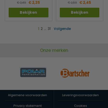
€ 2,35
€ 2,45
€ 2,49
€ 2,59
Bekijken
Bekijken
1
2
…
31
Volgende
Onze merken
Algemene voorwaarden
Leveringsvoorwaarden
Privacy statement
Cookies