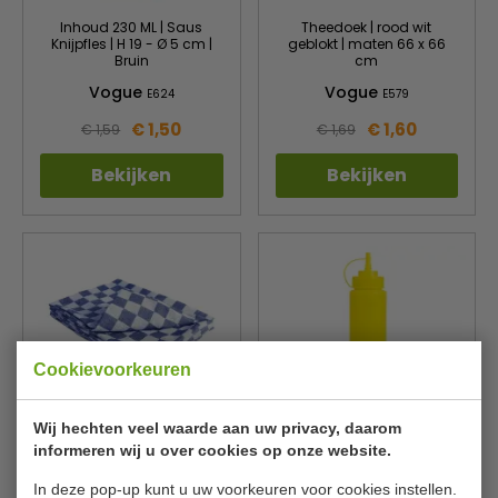
Inhoud 230 ML | Saus
Theedoek | rood wit
Knijpfles | H 19 - Ø 5 cm |
geblokt | maten 66 x 66
Bruin
cm
Vogue
Vogue
E624
E579
€ 1,50
€ 1,60
€ 1,59
€ 1,69
Bekijken
Bekijken
Cookievoorkeuren
Wij hechten veel waarde aan uw privacy, daarom
Theedoek | blauw wit
Knijpfles | Polyethyleen
informeren wij u over cookies op onze website.
geblokt | maten 66 x 66
| Inhoud 680 ML | Hoog 26
cm
- Ø 7 cm | Geel
In deze pop-up kunt u uw voorkeuren voor cookies instellen.