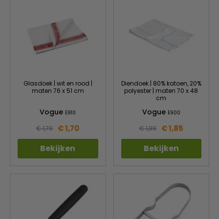
Glasdoek | wit en rood |
Diendoek | 80% katoen, 20%
maten 76 x 51 cm
polyester | maten 70 x 48
cm
Vogue
Vogue
E910
E900
€ 1,70
€ 1,85
€ 1,79
€ 1,99
Bekijken
Bekijken