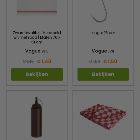
Zware kwaliteit theedoek |
Lengte 15 cm
wit met rood | Maten 76 x
51 cm
Vogue
Vogue
E915
J731
€ 1,40
€ 1,50
€ 1,49
€ 1,59
Bekijken
Bekijken