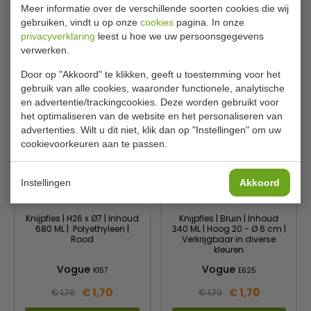
Vogue
Vogue
E578
K158
Meer informatie over de verschillende soorten cookies die wij
gebruiken, vindt u op onze
cookies
pagina. In onze
€ 1,60
€ 1,70
€ 1,69
€ 1,79
privacyverklaring
leest u hoe we uw persoonsgegevens
verwerken.
Bekijken
Bekijken
Door op "Akkoord" te klikken, geeft u toestemming voor het
gebruik van alle cookies, waaronder functionele, analytische
en advertentie/trackingcookies. Deze worden gebruikt voor
het optimaliseren van de website en het personaliseren van
advertenties. Wilt u dit niet, klik dan op "Instellingen" om uw
cookievoorkeuren aan te passen.
Instellingen
Akkoord
Knijpfles | H26 x Ø7 | Inhoud
Knijpfles | Bruin | Inhoud
680 ML | Polyethyleen |
340 ML | Hoog 20 - Ø 6 cm |
Rood
Verkrijgbaar in diverse
kleuren
Vogue
Vogue
K157
E625
€ 1,70
€ 1,70
€ 1,79
€ 1,79