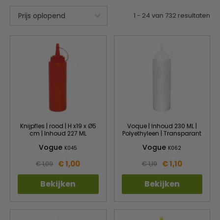
1
-
24
van
732
resultaten
Knijpfles | rood | H x19 x Ø5
Voque | Inhoud 230 ML |
cm | Inhoud 227 ML
Polyethyleen | Transparant
Vogue
Vogue
K045
K062
€ 1,00
€ 1,10
€ 1,09
€ 1,19
Bekijken
Bekijken