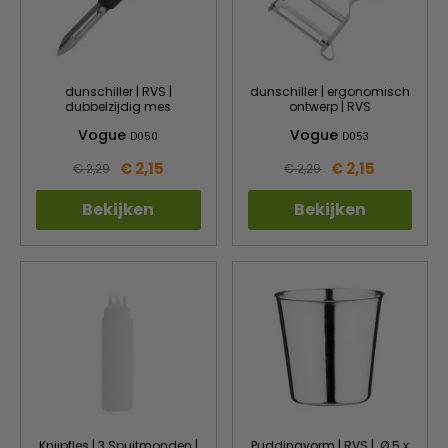
dunschiller | RVS |
dunschiller | ergonomisch
dubbelzijdig mes
ontwerp | RVS
Vogue
Vogue
D050
D053
€ 2,15
€ 2,15
€ 2,29
€ 2,29
Bekijken
Bekijken
Knijpfles | 3 Spuitmonden |
Puddingvorm | RVS | Ø 5 x