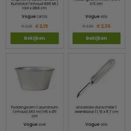
Kunststof | Inhoud 680 ML |
H 5 cm
H24 x Ø66 cm
Vogue
Vogue
CW725
K519
€ 2,15
€ 2,35
€ 2,29
€ 2,49
Bekijken
Bekijken
Puddingvorm | aluminium
draaibare dunschiller |
| inhoud 340 ml | H5 x Ø11
zwenkbaar | L 15 x B 7 cm
cm
Vogue
Vogue
E046
D051