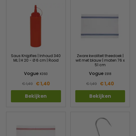
Saus Knijpfles | Inhoud 340
Zware kwaliteit theedoek |
ML | H 20 - Ø 6 cm | Rood
wit met blauw | maten 76 x
51 cm
Vogue
Vogue
K093
E918
€ 1,40
€ 1,40
€ 1,49
€ 1,49
Bekijken
Bekijken