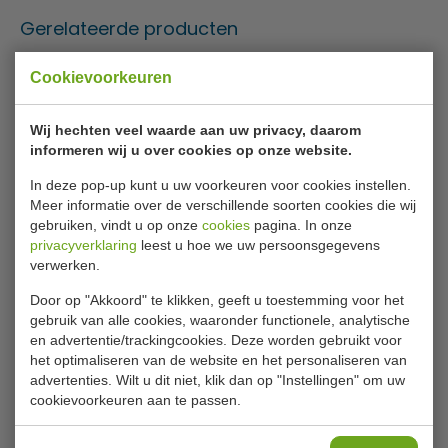
Gerelateerde producten
Cookievoorkeuren
Wij hechten veel waarde aan uw privacy, daarom
informeren wij u over cookies op onze website.
In deze pop-up kunt u uw voorkeuren voor cookies instellen.
Meer informatie over de verschillende soorten cookies die wij
gebruiken, vindt u op onze
cookies
pagina. In onze
Bakplaat | aluminium |
Tafelmandje | kunststof
privacyverklaring
leest u hoe we uw persoonsgegevens
patisserie | 60 x 40 cm
| Maten 26 x 21 x H6 cm
verwerken.
Bourgeat
Olympia
J857
DP219
Door op "Akkoord" te klikken, geeft u toestemming voor het
gebruik van alle cookies, waaronder functionele, analytische
€ 32,00
€ 1,50
€ 34,49
€ 1,59
en advertentie/trackingcookies. Deze worden gebruikt voor
het optimaliseren van de website en het personaliseren van
Bekijken
Bekijken
advertenties. Wilt u dit niet, klik dan op "Instellingen" om uw
cookievoorkeuren aan te passen.