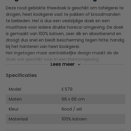
Deze rood geblokte theedoek is geschikt om tafelgerei te
drogen, heet kookgerei vast te pakken of broodmanden
te bekleden. Het is dus een veelzijdige doek en een
musthave voor iedere drukke horeca-omgeving. De doek
is gemaakt van 100% katoen, zeer dik en absorberend en
droogt dus snel en biedt bescherming tegen hitte; handig
bij het hanteren van heet kookgerei.
Het ingetogen maar aantrekkelijke design maakt de de
doek ook geschikt voor in een klantomgeving,
Lees meer
bijvoorbeeld in manden en schalen voor een rustieke
uitstraling. Ook verkrijgbaar in het blauw.
Specificaties
Hoge kwaliteit - Dik en absorberend
Model
E 579
228g/m2
Wassen op 40°C, strijken op lage temperatuur
Maten
66 x 66 cm
Kleur
Rood / wit
Materiaal
100% katoen