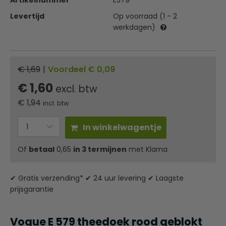
Artikelnummer
E579
Levertijd
Op voorraad (1 - 2
werkdagen)
€ 1,69
|
Voordeel € 0,09
€ 1,60
excl. btw
€
1,94
incl. btw
In winkelwagentje
Of
betaal
0,65
in 3 termijnen
met Klarna
✔ Gratis verzending* ✔ 24 uur levering ✔ Laagste
prijsgarantie
Vogue E 579 theedoek rood geblokt