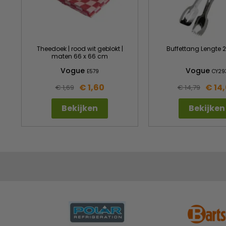
Theedoek | rood wit geblokt |
Buffettang Lengte 
maten 66 x 66 cm
Vogue
Vogue
E579
CY29
€ 1,60
€ 14
€ 1,69
€ 14,79
Bekijken
Bekijken