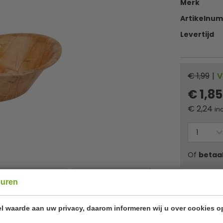
Merk
Artikelnu
Levertijd
€ 1,99
|
V
€ 1,8
€
2,24
inc
Of
betaa
euren
✔ Gratis ver
l waarde aan uw privacy, daarom informeren wij u over cookies o