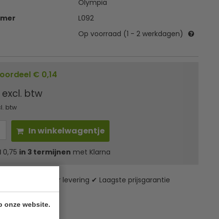
Olympia
mmer
L092
Op voorraad (1 - 2 werkdagen)
oordeel € 0,14
5
excl. btw
l. btw
In winkelwagentje
l
0,75
in 3 termijnen
met Klarna
zending* ✔ 24 uur levering ✔ Laagste prijsgarantie
p onze website.