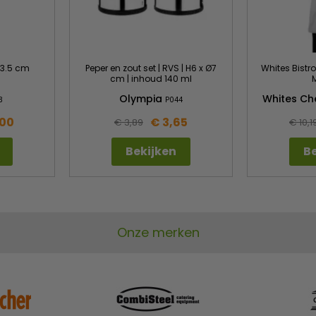
23.5 cm
Peper en zout set | RVS | H6 x Ø7
Whites Bistros
cm | inhoud 140 ml
Olympia
Whites Ch
3
P044
,00
€ 3,65
€ 3,89
€ 10,1
Bekijken
Be
Onze merken