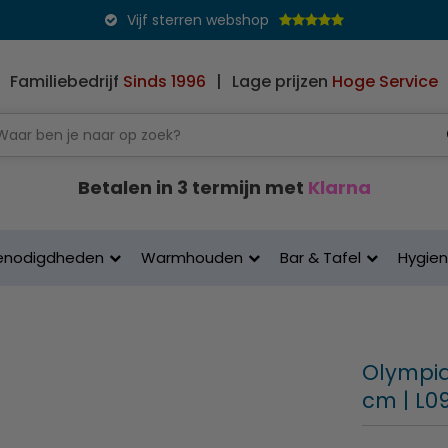
Vijf sterren webshop
Familiebedrijf
Sinds 1996
|
Lage prijzen
Hoge Service
Betalen in 3 termijn met
Klarna
enodigdheden
Warmhouden
Bar & Tafel
Hygie
Olympia
cm | L0