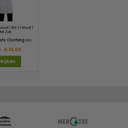
loof | Wit | 1 Maat |
Met Zak
efs Clothing
B132
€ 10,00
9
kijken