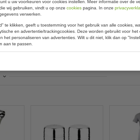
unt u uw voorkeuren voor cookies instellen. Meer informatie over de ve
Specificat
 cm
die wij gebruiken, vindt u op onze
cookies
pagina. In onze
privacyverkl
gegevens verwerken.
re tafel of buffetdisplay met zijn fraaie
Model
ucten als brood of fruit. Niet
" te klikken, geeft u toestemming voor het gebruik van alle cookies, 
B x D
tsen. Ook verkrijgbaar in groter formaat
lytische en advertentie/trackingcookies. Deze worden gebruikt voor het
 het personaliseren van advertenties. Wilt u dit niet, klik dan op "Inst
Materiaal
n aan te passen.
Gewicht