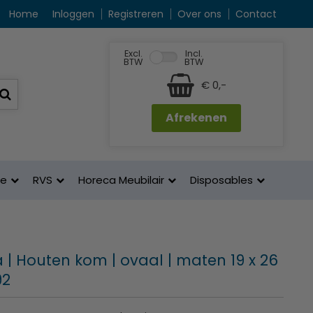
Home
Inloggen
Registreren
Over ons
Contact
Excl.
Incl.
BTW
BTW
€ 0,-
Afrekenen
ne
RVS
Horeca Meubilair
Disposables
 | Houten kom | ovaal | maten 19 x 26
92