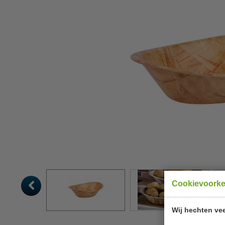
Cookievoork
Wij hechten vee