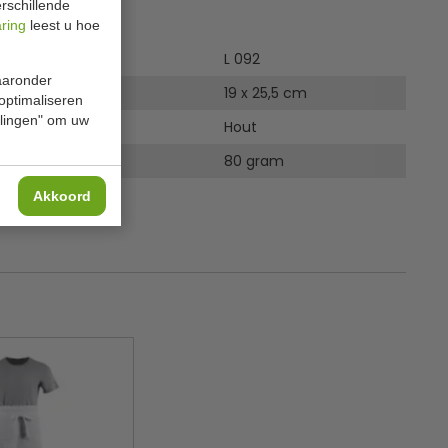
rschillende
ies
aring
leest u hoe
L 092
waaronder
19 x 25,5 cm
 optimaliseren
ellingen" om uw
Hout
80 gram
Akkoord