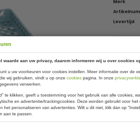
Merk
Artikelnu
Levertijd
euren
€ 24,49
|
€ 23,
l waarde aan uw privacy, daarom informeren wij u over cookies o
€
27,83
i
unt u uw voorkeuren voor cookies instellen. Meer informatie over de ve
die wij gebruiken, vindt u op onze
cookies
pagina. In onze
privacyverkl
gegevens verwerken.
" te klikken, geeft u toestemming voor het gebruik van alle cookies, 
Of
betaa
lytische en advertentie/trackingcookies. Deze worden gebruikt voor het
 het personaliseren van advertenties. Wilt u dit niet, klik dan op "Inst
n aan te passen.