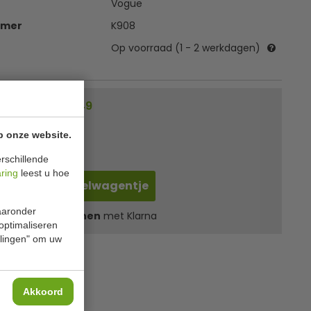
Vogue
mmer
K908
Op voorraad (1 - 2 werkdagen)
Voordeel € 1,49
00
excl. btw
p onze website.
ncl. btw
rschillende
aring
leest u hoe
In winkelwagentje
waaronder
l
9,28
in 3 termijnen
met Klarna
 optimaliseren
ellingen" om uw
Akkoord