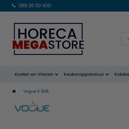
088 26 00 400
Koelen en Vriezen
Keukenapparatuur
Koksb
Vogue K 908