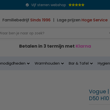
Vijf sterren webshop
Familiebedrijf
Sinds 1996
|
Lage prijzen
Hoge Service
Betalen in 3 termijn met
Klarna
enodigdheden
Warmhouden
Bar & Tafel
Hygie
Vogue | 
D50 H10