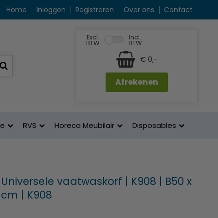
Home
Inloggen
Registreren
Over ons
Contact
Excl.
Incl.
BTW
BTW
€ 0,-
Afrekenen
ne
RVS
Horeca Meubilair
Disposables
Universele vaatwaskorf | K908 | B50 x
 cm | K908