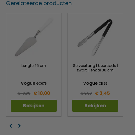
Gerelateerde producten
Inhoud
120 liter
Controlelampje
Opwarmen
Lengte 25 cm
Serveertang | kleurcode |
zwart | lengte 30 cm
Vogue
Vogue
GC679
CB153
€ 10,00
€ 3,45
€ 10,99
€ 3,69
Bekijken
Bekijken