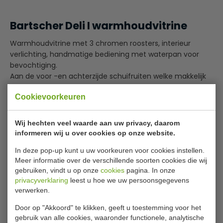
Bartscher Deli I warmhoudvitrine
Warmhoudvitrine met 3 chromen roosters, interieur
verlichting, handmatige bediening met waterpan voor
bevochtiging.
Aan de voor -en achterzijde schuifruiten welke makkelijk
te verwijderen zijn.
Cookievoorkeuren
Interieur chroomplaat,
exterieur gelakt.
Wij hechten veel waarde aan uw privacy, daarom
3 in de hoogte verstelbare roosters
informeren wij u over cookies op onze website.
In deze pop-up kunt u uw voorkeuren voor cookies instellen.
Bijlages
Meer informatie over de verschillende soorten cookies die wij
gebruiken, vindt u op onze
cookies
pagina. In onze
manuel ned306054_nl.pdf
privacyverklaring
leest u hoe we uw persoonsgegevens
verwerken.
Specificaties
Door op "Akkoord" te klikken, geeft u toestemming voor het
gebruik van alle cookies, waaronder functionele, analytische
Model
Deli 1