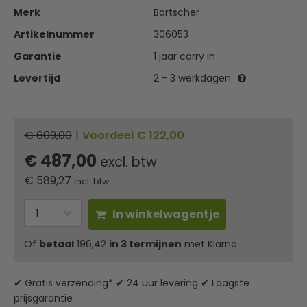
Merk
Bartscher
Artikelnummer
306053
Garantie
1 jaar carry in
Levertijd
2 - 3 werkdagen
€ 609,00
|
Voordeel € 122,00
€ 487,00
excl. btw
€
589,27
incl. btw
In winkelwagentje
Of
betaal
196,42
in 3 termijnen
met Klarna
✔ Gratis verzending* ✔ 24 uur levering ✔ Laagste
prijsgarantie