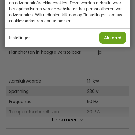
en advertentie/trackingcookies. Deze worden gebruikt voor
B x D x H
66 x 47 x 64 cm
het optimaliseren van de website en het personaliseren van
advertenties. Wilt u dit niet, klik dan op "Instellingen" om uw
B x D planchet in het midden
63 x 37 cm
cookievoorkeuren aan te passen.
B x D planchet boven
63 x 34 cm
Instellingen
Akkoord
B x D planchet onder
63 x 40 cm
Planchetten in hoogte verstelbaar
ja
Aansluitwaarde
1.1 kW
Spanning
230 V
Frequentie
50 Hz
Temperatuurbereik van
30 °C
Lees meer
Temperatuurbereik tot
90 °C
Besturing
Toggle