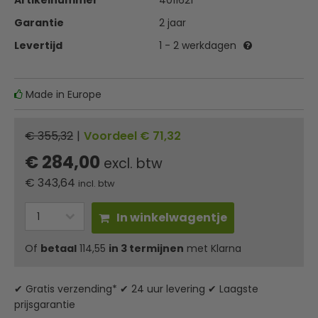
Artikelnummer
4011621
Garantie
2 jaar
Levertijd
1 - 2 werkdagen
Made in Europe
€ 355,32
|
Voordeel € 71,32
€ 284,00
excl. btw
€
343,64
incl. btw
In winkelwagentje
Of
betaal
114,55
in 3 termijnen
met Klarna
✔ Gratis verzending* ✔ 24 uur levering ✔ Laagste
prijsgarantie