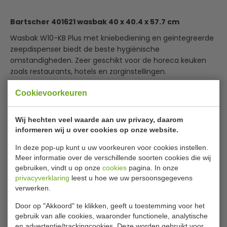
Bartscher 401621 wasbak 40 x 40.4 x 57.7
cm
Wasbak W10-KB Plus met kniebediening en geïntegreerde
zeepdispenser biedt de beste hygiënische
omstandigheden. Zeer geschikt voor de horeca keuken
zoals restaurants, hotels en zorginstellingen.
Geïntegreerde zeepdispenser
Cookievoorkeuren
Kniebediening
Chroomnikkelstaal
Wij hechten veel waarde aan uw privacy, daarom
Wandmontage
informeren wij u over cookies op onze website.
Lees meer
In deze pop-up kunt u uw voorkeuren voor cookies instellen.
Specificaties
Meer informatie over de verschillende soorten cookies die wij
gebruiken, vindt u op onze
cookies
pagina. In onze
privacyverklaring
leest u hoe we uw persoonsgegevens
Artikel
4011621
verwerken.
B x D x H
40 x 40.4 x 57.7 cm
Door op "Akkoord" te klikken, geeft u toestemming voor het
Materiaal
Chroomnikkelstaal
gebruik van alle cookies, waaronder functionele, analytische
en advertentie/trackingcookies. Deze worden gebruikt voor