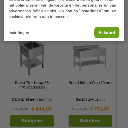
Gewicht
7.05 kilo
het optimaliseren van de website en het personaliseren van
advertenties. Wilt u dit niet, klik dan op "Instellingen" om uw
cookievoorkeuren aan te passen.
Is dit iets voor jou?
Instellingen
Akkoord
Breed 70 - Hoog 85
Breed 160 cmDiep 70 cm
cm
Flat packed
CombiSteel
GastroM
7452.0420
GN202
€ 444,00
€ 772,00
€ 600,00
€ 876,99
Bekijken
Bekijken