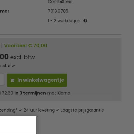
CombiSteel
mmer
7013.0785
1 - 2 werkdagen
|
Voordeel € 70,00
,00
excl. btw
incl. btw
In winkelwagentje
l
72,60
in 3 termijnen
met Klarna
zending* ✔ 24 uur levering ✔ Laagste prijsgarantie
ies