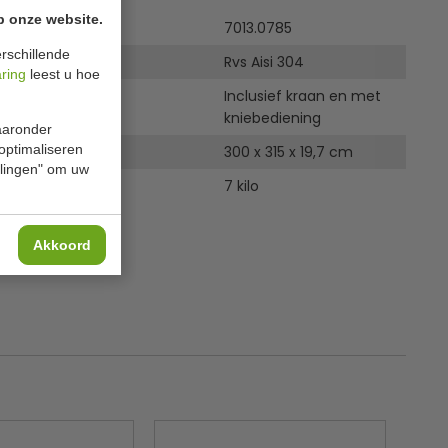
p onze website.
7013.0785
rschillende
Rvs Aisi 304
aring
leest u hoe
Inclusief kraan en met
clusief
kniebediening
waaronder
 optimaliseren
300 x 315 x 19,7 cm
ellingen" om uw
7 kilo
Akkoord