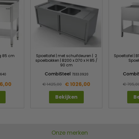
g 85 cm
Spoeltafel | met schuifdeuren | 2
Spoeltafel | 
spoelbakken | B200 x D70 x H 85 /
Spoe
90 cm
CombiSteel
Combi
640
7333.0920
6,00
€ 1026,00
€ 1425,00
€ 705,0
Bekijken
Be
Onze merken