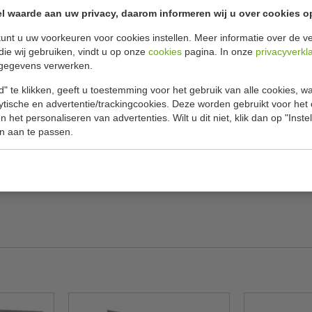
aktische oplossing voor professionele keukens,
l waarde aan uw privacy, daarom informeren wij u over cookies o
Model
ygiëne essentieel is. Gemaakt van
unt u uw voorkeuren voor cookies instellen. Meer informatie over de ve
Materiaal
zaamheid, corrosiebestendigheid en een
die wij gebruiken, vindt u op onze
cookies
pagina. In onze
privacyverkl
gegevens verwerken.
Geleverd in
" te klikken, geeft u toestemming voor het gebruik van alle cookies, 
lytische en advertentie/trackingcookies. Deze worden gebruikt voor het
nstallatie.
B x D x H
 het personaliseren van advertenties. Wilt u dit niet, klik dan op "Inst
hygiëne en gebruiksgemak.
Gewicht
n aan te passen.
epte van
31,5 cm
en hoogte van
19,7 cm
, ideaal
elijk en bestand tegen intensief gebruik.
dustriële toepassingen
.
iteit en hygiëne in één robuust ontwerp.
iteit is! Bestel vandaag nog en zorg voor een