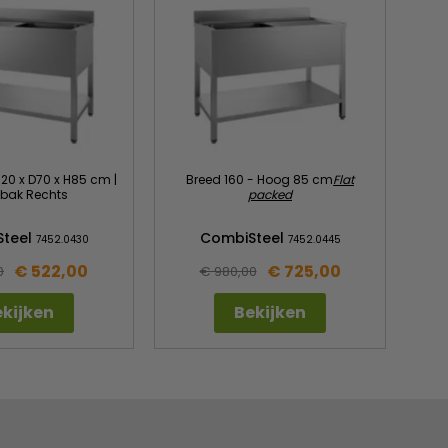
B120 x D70 x H85 cm |
Breed 160 - Hoog 85 cm
Flat
lbak Rechts
packed
Steel
CombiSteel
7452.0430
7452.0445
€ 522,00
€ 725,00
0
€ 980,00
kijken
Bekijken