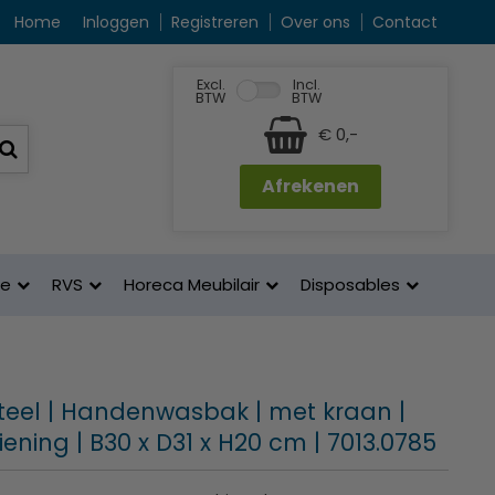
Home
Inloggen
Registreren
Over ons
Contact
Excl.
Incl.
BTW
BTW
€ 0,-
Afrekenen
ne
RVS
Horeca Meubilair
Disposables
eel | Handenwasbak | met kraan |
ening | B30 x D31 x H20 cm | 7013.0785