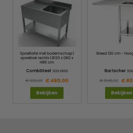
Spoeltafel met bodemschap |
Breed 120 cm - Hoo
spoelbak rechts | B120 x D60 x
H85 cm
CombiSteel
Bartscher
7333.0805
306
€ 490,00
€ 80
€ 690,00
€ 1046,52
Bekijken
Bekijken