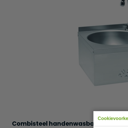
Cookievoork
Combisteel handenwasbak