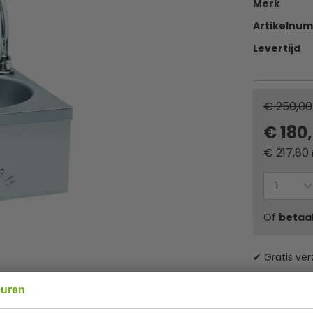
Merk
Artikelnu
Levertijd
€ 250,00
€ 180
€
217,80
Of
betaa
✔ Gratis ver
euren
Specificat