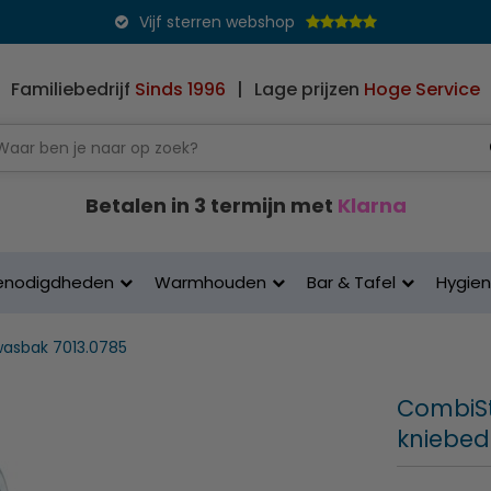
Vijf sterren webshop
Familiebedrijf
Sinds 1996
|
Lage prijzen
Hoge Service
Betalen in 3 termijn met
Klarna
enodigdheden
Warmhouden
Bar & Tafel
Hygie
asbak 7013.0785
CombiSt
kniebedi