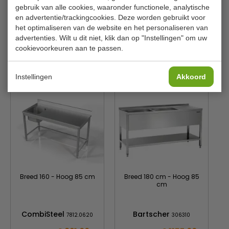
B x D x H
120 x 60 x 91 cm
gebruik van alle cookies, waaronder functionele, analytische
B x D x H spoelbak
50 x 40 x 25 cm
en advertentie/trackingcookies. Deze worden gebruikt voor
het optimaliseren van de website en het personaliseren van
Materiaal
RVS
advertenties. Wilt u dit niet, klik dan op "Instellingen" om uw
cookievoorkeuren aan te passen.
Is dit iets voor jou?
Instellingen
Akkoord
Breed 160 - Hoog 85 cm
Breed 180 cm - Hoog 85
cm
CombiSteel
Bartscher
7812.0620
306310