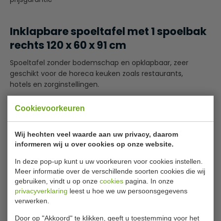
Inklapbare spoeltafel met 1 spoelbak
rechts 120 x 60 x 91 cm
Spoeltafel zonder bodemschap en opklapbaar, zeer
geschikt voor de horeca keuken zoals restaurants,
hotels en zorginstellingen.
Afmetingen spoelbak 50 x 40 x 25 cm
Cookievoorkeuren
Bijlages
Wij hechten veel waarde aan uw privacy, daarom
informeren wij u over cookies op onze website.
Assembly_instruction_7490.0275-0280
7490.0275 dimensions
In deze pop-up kunt u uw voorkeuren voor cookies instellen.
Meer informatie over de verschillende soorten cookies die wij
Specificaties
gebruiken, vindt u op onze
cookies
pagina. In onze
privacyverklaring
leest u hoe we uw persoonsgegevens
verwerken.
Artikel
7490.0275
Door op "Akkoord" te klikken, geeft u toestemming voor het