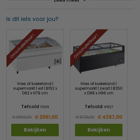
Type Koeling
Geforceerd
Onderkoeling
Ja
Is dit iets voor jou?
Ontdooisysteem
Automatisch
Max. omg. temp.(°C)
25
Omschakelbaar !
Omschakelbaar !
Om
Relatieve luchtvochtigheid (%)
60
Isolatiedikte (mm)
40
Nachtafdekking
Yes
Vries of koeleiland |
Vries of koeleiland |
supermarkt | wit | B152 x
supermarkt | zwart | B250
D92 x H79 cm
x D98 x H96 cm
Tefcold
Tefcold
17309
47827
€ 2051,00
€ 4357,00
€ 2699,00
€ 5733,00
Bekijken
Bekijken