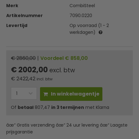
Merk
CombiSteel
Artikelnummer
7090.0220
Levertijd
Op voorraad (1 - 2
werkdagen)
€ 2860,00
|
Voordeel € 858,00
€ 2002,00
excl. btw
€
2422,42
incl. btw
In winkelwagentje
Of
betaal
807,47
in 3 termijnen
met Klarna
âœ“ Gratis verzending âœ“ 24 uur levering âœ“ Laagste
prijsgarantie