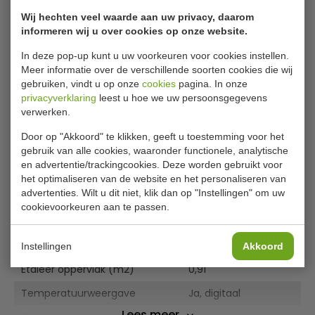
RVS onderkoeling en werkblad – Robuust, hygiënisch en
Wij hechten veel waarde aan uw privacy, daarom
duurzaam.
Model
7090.0220 Ronald 1.5
informeren wij u over cookies op onze website.
Deze koelvitrine combineert gebruiksgemak en prestaties,
B x D x H
158 x 94 x 87 cm
In deze pop-up kunt u uw voorkeuren voor cookies instellen.
zodat je producten altijd vers en aantrekkelijk
Meer informatie over de verschillende soorten cookies die wij
Spanning (Volt)
230
blijven. Bestel vandaag nog de koelvitrine Ronald en zorg
gebruiken, vindt u op onze
cookies
pagina. In onze
voor een perfecte presentatie van jouw producten!
privacyverklaring
leest u hoe we uw persoonsgegevens
El. vermogen(kW)
0.43
verwerken.
Geluidsniveau (dB)
60
Door op "Akkoord" te klikken, geeft u toestemming voor het
Inh. Bruto (Ltr)
156
gebruik van alle cookies, waaronder functionele, analytische
en advertentie/trackingcookies. Deze worden gebruikt voor
Temp.bereik(°C)
0°C / +5°C
het optimaliseren van de website en het personaliseren van
advertenties. Wilt u dit niet, klik dan op "Instellingen" om uw
Bediening
Digitaal
cookievoorkeuren aan te passen.
Verrijdbaar
Ja
Koelmiddel
R 290
Instellingen
Akkoord
Etaleer oppervlak (m2)
0,91
Temperatuurweergave
Ja, digitaal
Lees meer