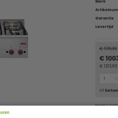
Merk
Artikelnu
Garantie
Levertijd
€ 1139,99
€ 100
€
1213,63
Of
betaa
Horeca fornu
energiebron
euren
op inductie.