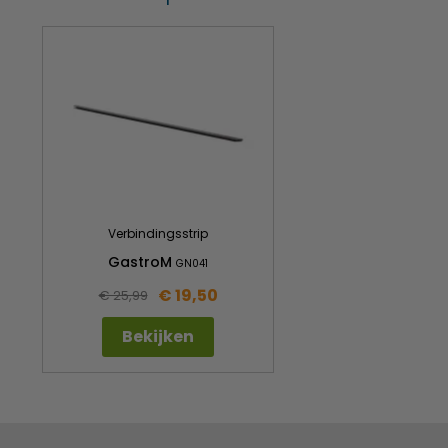
Verbindingsstrip
GastroM
GN041
€ 19,50
€ 25,99
Bekijken