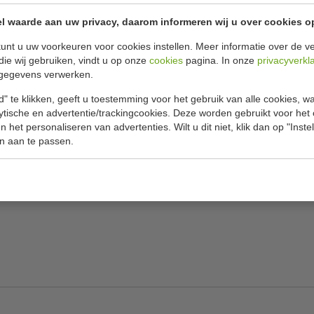
l waarde aan uw privacy, daarom informeren wij u over cookies o
Specificat
unt u uw voorkeuren voor cookies instellen. Meer informatie over de ve
die wij gebruiken, vindt u op onze
cookies
pagina. In onze
privacyverkl
lende gerechten tegelijk koken, laten sudderen
Model
gegevens verwerken.
en stevige pannendrager, zodat u ook gerust
steking.
Materiaal
" te klikken, geeft u toestemming voor het gebruik van alle cookies, 
lytische en advertentie/trackingcookies. Deze worden gebruikt voor het
Branders
 het personaliseren van advertenties. Wilt u dit niet, klik dan op "Inst
n aan te passen.
H x B x D
Gewicht