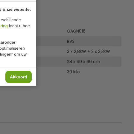
p onze website.
ies
rschillende
aring
leest u hoe
GAGN016
RVS
waaronder
 optimaliseren
3 x 2,8kW + 2 x 3,3kW
ellingen" om uw
28 x 90 x 60 cm
30 kilo
Akkoord