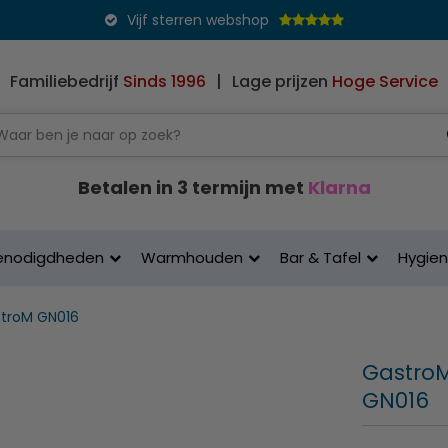
Vijf sterren webshop
Familiebedrijf
Sinds 1996
|
Lage prijzen
Hoge Service
Betalen in 3 termijn met
Klarna
enodigdheden
Warmhouden
Bar & Tafel
Hygie
troM GN016
GastroM 
GN016