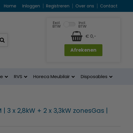
Home
Inloggen
Registreren
Over ons
Contact
Excl.
Incl.
BTW
BTW
€ 0,-
Afrekenen
ne
RVS
Horeca Meubilair
Disposables
| 3 x 2,8kW + 2 x 3,3kW zonesGas |