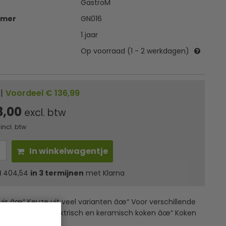
GastroM
mmer
GN016
1 jaar
Op voorraad (1 - 2 werkdagen)
|
Voordeel € 136,99
3,00
excl. btw
incl. btw
In winkelwagentje
l
404,54
in 3 termijnen
met Klarna
is âœ“ Keuze uit veel varianten âœ“ Voor verschillende
nen âœ“ Gas, elektrisch en keramisch koken âœ“ Koken